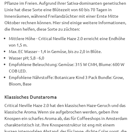
Pflanze im Freien. Aufgrund ihrer Sativa-dominanten genetischen
Linie hat diese Sorte eine Blütezeit von 60 bis 70 Tagen in
Innenräumen, während Freilandzüchter mit einer Ernte Mitte
Oktober rechnen können. Hier sind einige weitere Informationen,
die Ihnen helfen, diese Sorte zu züchten:
Mittlere Höhe - Critical Neville Haze 2.0 erreicht eine Endhöhe
von 1,5 m.
Max. EC Wasser - 1,4 in Gemüse, bis zu 2,0 in Blüte.
Wasser pH; 5,8 - 6,0
Empfohlene Beleuchtung: Gemüse: 315 W CMH, Blume: 600 W
COB LED.
Empfohlene Nährstoffe: Botanicare Kind 3 Pack Bundle: Grow,
Bloom, Base
Klassisches Dunstaroma
Critical Neville Haze 2.0 hat den klassischen Haze-Geruch und das
klassische Aroma. Wenn sie aufgebrochen werden, geben ihre
Knospen ein scharfes Aroma ab, das für Coffeeshops in Amsterdam
charakteristisch ist. Ihre Knospenstruktur ist eng mit einem
kurzen internodalen Abstand, der für lange, dichte Colas sorgt, die