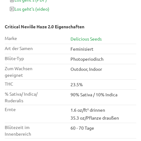
m2 dichtes, harzbeschichtetes Cannabis liefert 60 Tage
Los geht's
(video)
Blüte.
Critical Neville Haze 2.0 Eigenschaften
Marke
Delicious Seeds
Art der Samen
Feminisiert
Blüte-Typ
Photoperiodisch
Zum Wachsen
Outdoor, Indoor
geeignet
THC
23.5%
% Sativa/ Indica/
90% Sativa / 10% Indica
Ruderalis
Ernte
1.6 oz/ft² drinnen
35.3 oz/Pflanze draußen
Blütezeit im
60 - 70 Tage
Innenbereich