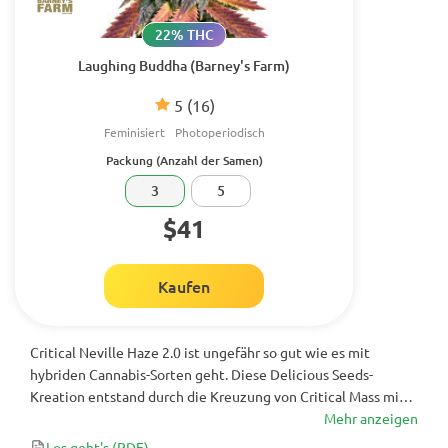
22% THC
Laughing Buddha (Barney's Farm)
5
(16)
Feminisiert
Photoperiodisch
Packung (Anzahl der Samen)
3
5
$41
Kaufen
Critical Neville Haze 2.0 ist ungefähr so gut wie es mit
hybriden Cannabis-Sorten geht. Diese Delicious Seeds-
Kreation entstand durch die Kreuzung von Critical Mass mit
Neville Haze, was zu einer ausgewogenen, hart schlagenden
Mehr anzeigen
feminisierten Cannabis-Sorte führte, die bereits nach 450 g /
Los geht's
(PDF)