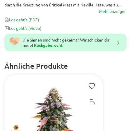
durch die Kreuzung von Critical Mass mit Neville Haze, was zu
einer ausgewogenen, hart schlagenden feminisierten Cannabis-
Mehr anzeigen
Sorte führte, die bereits nach 450 g / m2 dichtes,
Los geht's
(PDF)
harzbeschichtetes Cannabis liefert 60 Tage Blüte.
Los geht's
(video)
Die Samen sind nicht gekeimt? Wir schicken dir
neue!
Rückgaberecht
Ähnliche Produkte