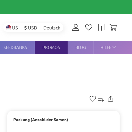
$
USD
US
Deutsch
SEEDBANKS
PROMOS
BLOG
HILFE
Packung (Anzahl der Samen)