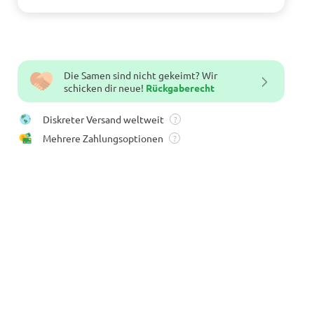
Die Samen sind nicht gekeimt? Wir
schicken dir neue!
Rückgaberecht
Diskreter Versand weltweit
?
Mehrere Zahlungsoptionen
?