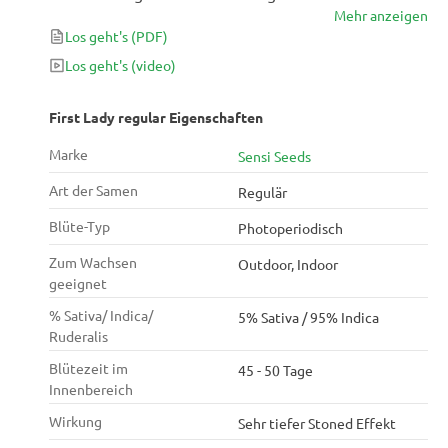
Mehr anzeigen
Harzgehalt und eine kurze Blütezeit von 45-50 Tagen
Los geht's
(PDF)
in Innenräumen. Mit 95% der Indica-Gene erzeugt es
einen tief entspannenden Effekt, der es perfekt für
Los geht's
(video)
das Stressmanagement macht.
First Lady regular Eigenschaften
Marke
Sensi Seeds
Art der Samen
Regulär
Blüte-Typ
Photoperiodisch
Zum Wachsen
Outdoor, Indoor
geeignet
% Sativa/ Indica/
5% Sativa / 95% Indica
Ruderalis
Blütezeit im
45 - 50 Tage
Innenbereich
Wirkung
Sehr tiefer Stoned Effekt