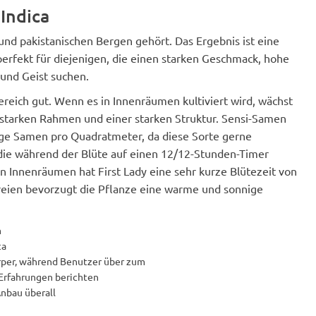
 Indica
 und pakistanischen Bergen gehört. Das Ergebnis ist eine
- perfekt für diejenigen, die einen starken Geschmack, hohe
 und Geist suchen.
ereich gut. Wenn es in Innenräumen kultiviert wird, wächst
m starken Rahmen und einer starken Struktur. Sensi-Samen
 Samen pro Quadratmeter, da diese Sorte gerne
 die während der Blüte auf einen 12/12-Stunden-Timer
 In Innenräumen hat First Lady eine sehr kurze Blütezeit von
 Freien bevorzugt die Pflanze eine warme und sonnige
m
ca
rper, während Benutzer über zum
rfahrungen berichten
Anbau überall