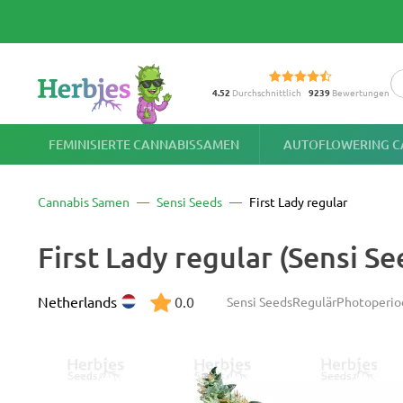
4.52
Durchschnittlich
9239
Bewertungen
FEMINISIERTE CANNABISSAMEN
AUTOFLOWERING C
Cannabis Samen
Sensi Seeds
First Lady regular
First Lady regular (Sensi 
Netherlands
0.0
Sensi Seeds
Regulär
Photoperio