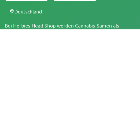
Deutschland
Bei Herbies Head Shop werden Cannabis-Samen als
Souvenirs verkauft und dürfen dort, wo sie illegal sind,
nicht zum Keimen gebracht werden. Mit dem Kauf
bestätigst du, dass du volljährig bist und deine örtlichen
Gesetze und Vorschriften kennst. Herbies Head Shop
übernimmt keine Verantwortung für Rechtsverstöße. Die
Produkte und Informationen auf dieser Seite wurden
weder vom BfArM noch von der FDA geprüft und sind
NICHT dazu bestimmt, Krankheiten zu diagnostizieren, zu
behandeln, zu heilen oder zu verhindern. Alle Produkte
enthalten, soweit zutreffend, weniger als 0,3 % THC
gemäß den bundesrechtlichen Vorschriften. Bitte stelle
sicher, dass du deine örtlichen Gesetze einhältst, da
Herbies keine Rechtsberatung anbietet und keine Haftung
für die Verwendung oder den Anbau von Cannabis in