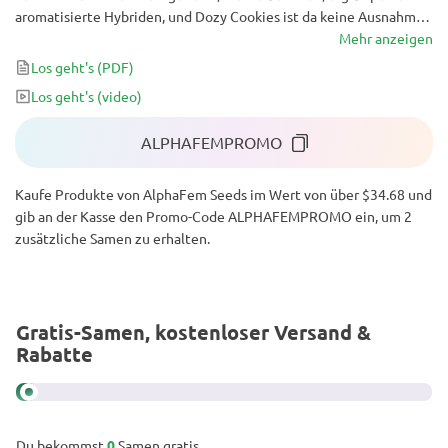
aromatisierte Hybriden, und Dozy Cookies ist da keine Ausnahme.
Ihre leckere, karamelartige Süße wird nur von ihrer Potenz
Mehr anzeigen
übertroffen, mit THC-Werten, die bis zu 25 % erreichen. Die
Los geht's
(PDF)
Effekte beginnen mit einer entspannten, geselligen Euphorie und
Los geht's
(video)
enden in einer glückseligen Ganzkörperentspannung.
ALPHAFEMPROMO
Kaufe Produkte von AlphaFem Seeds im Wert von über $34.68 und
gib an der Kasse den Promo-Code ALPHAFEMPROMO ein, um 2
zusätzliche Samen zu erhalten.
Gratis-Samen, kostenloser Versand &
Rabatte
Du bekommst
0
Samen gratis