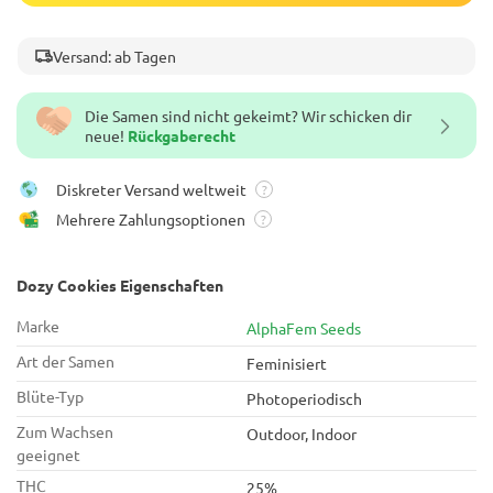
Versand: ab Tagen
Die Samen sind nicht gekeimt? Wir schicken dir
neue!
Rückgaberecht
Diskreter Versand weltweit
?
Mehrere Zahlungsoptionen
?
Dozy Cookies Eigenschaften
Marke
AlphaFem Seeds
Art der Samen
Feminisiert
Blüte-Typ
Photoperiodisch
Zum Wachsen
Outdoor, Indoor
geeignet
THC
25%