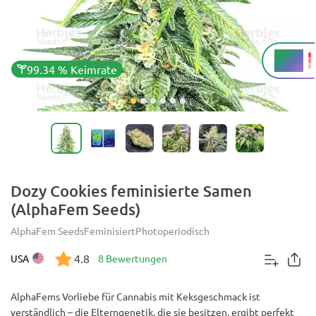
25 %
THC
99.34 % Keimrate
Dozy Cookies feminisierte Samen
(AlphaFem Seeds)
AlphaFem Seeds
Feminisiert
Photoperiodisch
4.8
USA
8 Bewertungen
AlphaFems Vorliebe für Cannabis mit Keksgeschmack ist
verständlich – die Elterngenetik, die sie besitzen, ergibt perfekt