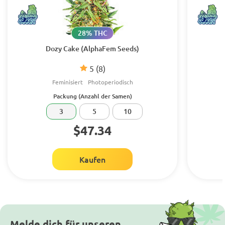
28% THC
Dozy Cake (AlphaFem Seeds)
5
(8)
Feminisiert
Photoperiodisch
Packung (Anzahl der Samen)
3
5
10
$47.34
Kaufen
Melde dich für unseren