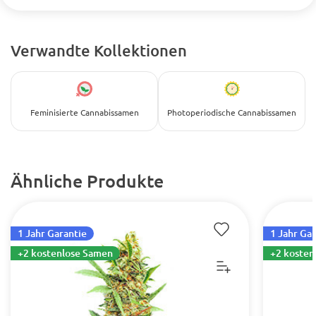
Verwandte Kollektionen
Feminisierte Cannabissamen
Photoperiodische Cannabissamen
Ähnliche Produkte
1 Jahr Garantie
1 Jahr Ga
+2 kostenlose Samen
+2 kosten