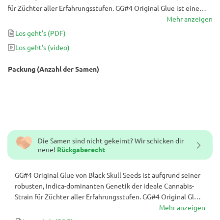
für Züchter aller Erfahrungsstufen. GG#4 Original Glue ist eine
Hybride aus Chocolate Diesel und Sour Diesel und ein scharfer
Mehr anzeigen
Cannabis-Strain mit Erträgen von bis zu 700 g/m² in Innenräumen
Los geht's
(PDF)
nach nur 63 Tagen Blüte!
Los geht's
(video)
Packung (Anzahl der Samen)
Die Samen sind nicht gekeimt? Wir schicken dir
neue!
Rückgaberecht
GG#4 Original Glue von Black Skull Seeds ist aufgrund seiner
robusten, Indica-dominanten Genetik der ideale Cannabis-
Strain für Züchter aller Erfahrungsstufen. GG#4 Original Glue
ist eine Hybride aus Chocolate Diesel und Sour Diesel und ein
Mehr anzeigen
scharfer Cannabis-Strain mit Erträgen von bis zu 700 g/m² in