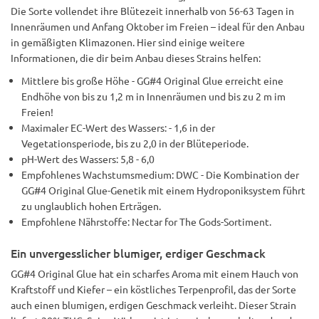
Die Sorte vollendet ihre Blütezeit innerhalb von 56-63 Tagen in
Innenräumen und Anfang Oktober im Freien – ideal für den Anbau
in gemäßigten Klimazonen. Hier sind einige weitere
Informationen, die dir beim Anbau dieses Strains helfen:
Mittlere bis große Höhe - GG#4 Original Glue erreicht eine
Endhöhe von bis zu 1,2 m in Innenräumen und bis zu 2 m im
Freien!
Maximaler EC-Wert des Wassers: - 1,6 in der
Vegetationsperiode, bis zu 2,0 in der Blüteperiode.
pH-Wert des Wassers: 5,8 - 6,0
Empfohlenes Wachstumsmedium: DWC - Die Kombination der
GG#4 Original Glue-Genetik mit einem Hydroponiksystem führt
zu unglaublich hohen Erträgen.
Empfohlene Nährstoffe: Nectar for The Gods-Sortiment.
Ein unvergesslicher blumiger, erdiger Geschmack
GG#4 Original Glue hat ein scharfes Aroma mit einem Hauch von
Kraftstoff und Kiefer – ein köstliches Terpenprofil, das der Sorte
auch einen blumigen, erdigen Geschmack verleiht. Dieser Strain