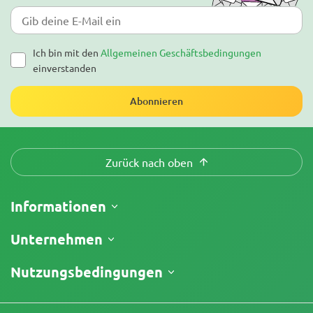
Ich bin mit den
Allgemeinen Geschäftsbedingungen
einverstanden
Abonnieren
Zurück nach oben
Informationen
Versand
Unternehmen
Meine Bestellung verfolgen
Über uns
Nutzungsbedingungen
Rückgaberecht
Kontakt
Preisliste
Geschäftsbedingungen
Testberichte
Promos