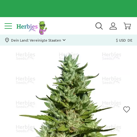
Dein Land: Vereinigte Staaten
$ USD
DE