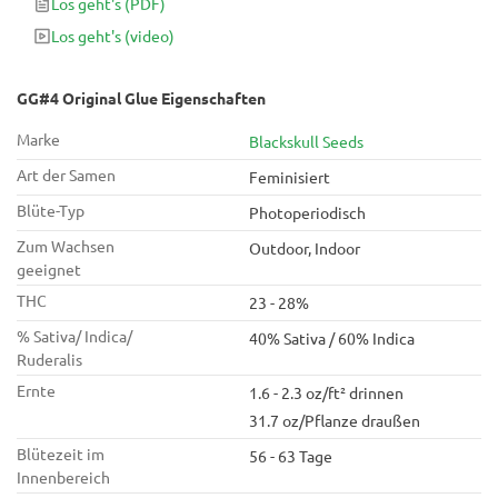
Los geht's
(PDF)
Innenräumen nach nur 63 Tagen Blüte!
Los geht's
(video)
GG#4 Original Glue Eigenschaften
Marke
Blackskull Seeds
Art der Samen
Feminisiert
Blüte-Typ
Photoperiodisch
Zum Wachsen
Outdoor, Indoor
geeignet
THC
23 - 28%
% Sativa/ Indica/
40% Sativa / 60% Indica
Ruderalis
Ernte
1.6 - 2.3 oz/ft² drinnen
31.7 oz/Pflanze draußen
Blütezeit im
56 - 63 Tage
Innenbereich