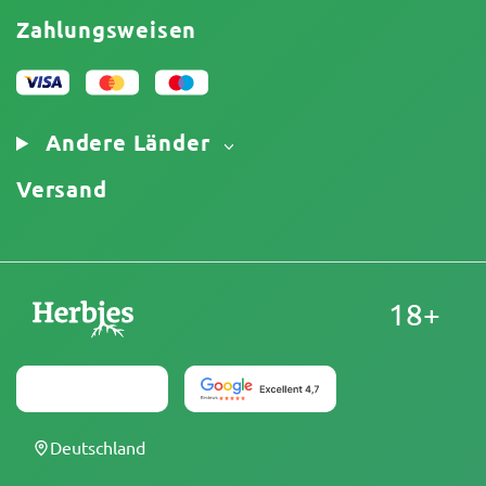
Haftungsausschluss für begrenzte Verantwortung
Affiliate-Partnerschaft
Zahlungsweisen
Datenschutzrichtlinie
Unser Autorenteam
Cookies-Richtlinie
Sitemap
Impressum
Andere Länder
Versand
18+
Deutschland