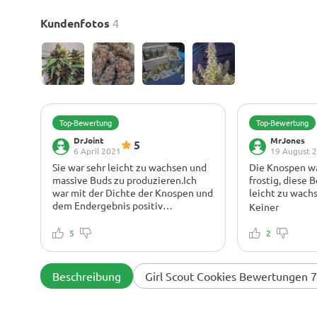
Kundenfotos
4
Top-Bewertung
Top-Bewertung
DrJoint
MrJones
5
6 April 2021
19 August 
Sie war sehr leicht zu wachsen und
Die Knospen wa
massive Buds zu produzieren.Ich
frostig, diese 
war mit der Dichte der Knospen und
leicht zu wach
dem Endergebnis positiv
Keiner
überrascht.
Es gab überhaupt keine Probleme.
Alle diese Kno
Während des gesamten Zyklus war
5
Trichomen gela
2
sie sehr gesund.
aus dem Diagra
Es war eine große Freude, diese
ein bisschen m
Belastung zu wachsen. Die
Knospferproduk
Beschreibung
Girl Scout Cookies Bewertungen 7
Knospen, der Geruch und die
wirklich nicht
Effekte sind großartig. Massive
Rauch ist Ihr t
Colas sind alle mit glänzendem und
süßen Untertön