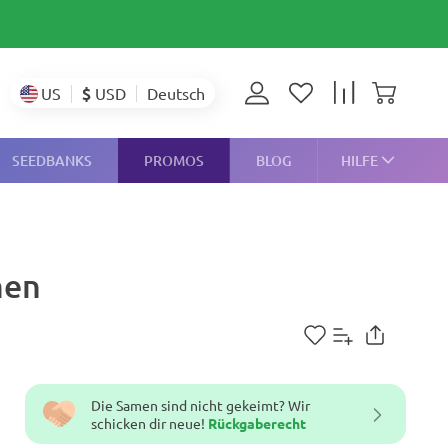
$
USD
US
Deutsch
SEEDBANKS
PROMOS
BLOG
HILFE
men
Die Samen sind nicht gekeimt? Wir
schicken dir neue!
Rückgaberecht