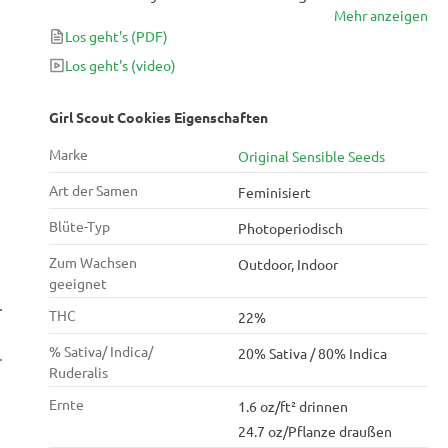
Mehr anzeigen
Terpenprofils, ihrer wahrhaft euphorischen Wirkung
Los geht's
(PDF)
und ihrer gut verfeinerten Genetik mehrfache
Preisträgerin. Original Sensible Seeds haben mit
Los geht's
(video)
ihrer Version dem Original Tribut gezollt, die nach
nur 70 Tagen Blüte bis zu 450g/m² (1.47oz/ft²)
Girl Scout Cookies Eigenschaften
einbringen kann.
Marke
Original Sensible Seeds
Art der Samen
Feminisiert
Blüte-Typ
Photoperiodisch
Zum Wachsen
Outdoor, Indoor
geeignet
THC
22%
% Sativa/ Indica/
20% Sativa / 80% Indica
Ruderalis
Ernte
1.6 oz/ft² drinnen
24.7 oz/Pflanze draußen