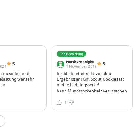
Top-Bewertung
NorthernKnight
5
5
2021
1 November 2019
ren solide und
Ich bin beeindruckt von den
Belastung war sehr
Ergebnissen! Girl Scout Cookies ist
sen
meine Lieblingssorte!
Kann Mundtrockenheit verursachen
spen werden mit
Ich habe mich in diese Schönheit
den, die Terpes sind
verliebt! Ich empfehle sie sehr.
1
mm! Ich hätte gerne
ehr
tion gesehen, aber
 beschweren kann, der
ypischer Keks, der mit
en geladen ist, nur