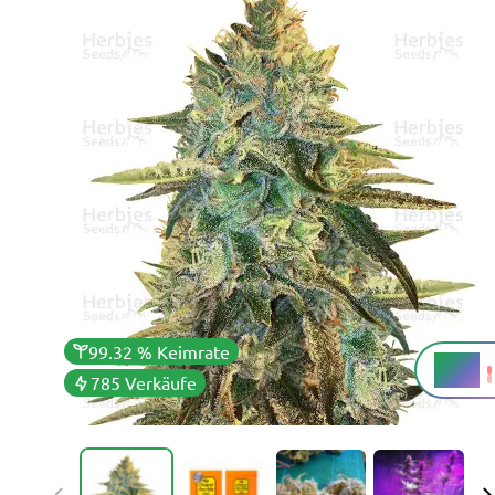
99.32 % Keimrate
22 %
THC
785 Verkäufe