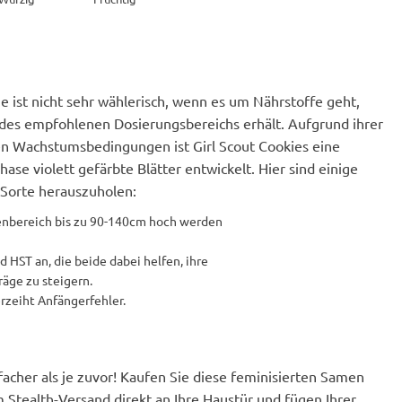
sie ist nicht sehr wählerisch, wenn es um Nährstoffe geht,
 des empfohlenen Dosierungsbereichs erhält. Aufgrund ihrer
n Wachstumsbedingungen ist Girl Scout Cookies eine
ase violett gefärbte Blätter entwickelt. Hier sind einige
 Sorte herauszuholen:
nenbereich bis zu 90-140cm hoch werden
d HST an, die beide dabei helfen, ihre
räge zu steigern.
rzeiht Anfängerfehler.
acher als je zuvor! Kaufen Sie diese feminisierten Samen
m Stealth-Versand direkt an Ihre Haustür und fügen Ihrer