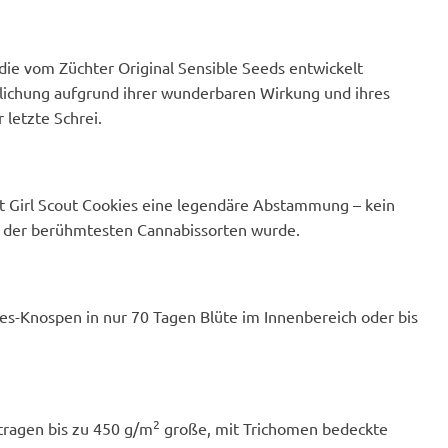
er Kick-Arsch-High-
urban-Gift, der
rstellt hat, Im Rauch
 sehr erholsamer Hoch,
, die vom Züchter Original Sensible Seeds entwickelt
hlafener Hoch, aber
ntlichung aufgrund ihrer wunderbaren Wirkung und ihres
sicht nach einem
 letzte Schrei.
ag in der
ie fruchtigen NS-
a Terpenes machen
iner
en - Sie können mit
 Girl Scout Cookies eine legendäre Abstammung – kein
g nicht schief
ne der berühmtesten Cannabissorten wurde.
ies-Knospen in nur 70 Tagen Blüte im Innenbereich oder bis
2
tragen bis zu 450 g/m
große, mit Trichomen bedeckte