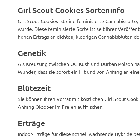
klebrigem Kolophonium bedeckt.
ein erstaunlich
Girl Scout Cookies Sorteninfo
Sehr starkes Zeug mit intensivem
Kuschel- und D
Körper hoch. Ich werde auf jeden
diesen Sieger e
Fall diese Belastung in der Zukunft
raus ist es ein
Girl Scout Cookies ist eine feminisierte Cannabissorte
wachsen, sie ist nicht sehr groß,
nicht ein versc
wurde. Diese feminisierte Sorte ist seit ihrer Veröffe
aber die Dichte der Knospen war
lächelt das Ge
hohen Ertrags an dichten, klebrigen Cannabisblüten der
weit über meiner Erwartung. Ich
langen harten T
rauche sie gerne am Morgen an
Stressmühle! D
meinen freien Tagen, aber das ist
würzigen Arom
Genetik
definitiv abends Sachen, wie sie
es zu einem me
dich an der Couch ankleben wird 🍪
Raucherfavorit
Als Kreuzung zwischen OG Kush und Durban Poison hat
🍪🍪
dieser Belastun
gehen!
Wunder, dass sie sofort ein Hit und von Anfang an ei
Blütezeit
Sie können Ihren Vorrat mit köstlichen Girl Scout Cook
Anfang Oktober im Freien auffrischen.
Erträge
Indoor-Erträge für diese schnell wachsende Hybride be