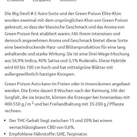
Die Big Devil # 2 Auto-Sorte und der Green Poison Elite-Klon
wurden zweimal mit dem ursprünglichen Klon von Green Poison
gekreuzt, so dass der klassische Geschmack und das Aroma von
Green Poison fest etabliert waren. Mit ihrem intensiven und
dennoch angenehmen Aroma und Geschmack bietet diese Sorte
eine beeindruckende Harz- und Blütenproduktion für eine lang
anhaltende und starke Wirkung. Sie ist eine Drei-Wege-Mischung
aus 56,9% Indica, 40% Sativa und 3,1% Ruderalis. Diese Hybride
wird 60 bis 100 cm hoch und hat mittelgrüne Blätter mit
außergewöhnlich harzigen Knospen.
Green Poison Auto kann im Freien oder in Innenräumen angebaut
werden. Die Ernte dauert 8 Wochen nach der Keimung. Mit der
Sorgfalt, die sie braucht, können die Erzeuger bei Innenanbau mit
2
400-550 g / m
und bei Freilandhaltung mit 35-200 g / Pflanze
rechnen.
Der THC-Gehalt liegt zwischen 15 und 20% bei einem
vernachlässigbaren CBD von 0,6%.
Empfohlene Nährstoffe: GHE, Terpinator.