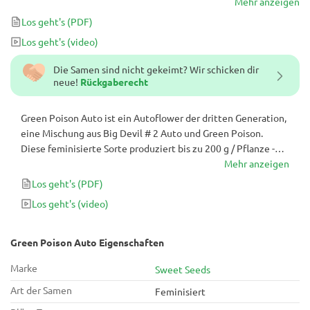
m² im Außen- und Innenbereich und bietet einen skunkigen
Mehr anzeigen
Geruch und Geschmack sowie einen hohen THC-Gehalt von 15-
Los geht's
(PDF)
20% für ein kraftvolles und entspannendes Erlebnis.
Los geht's
(video)
Die Samen sind nicht gekeimt? Wir schicken dir
neue!
Rückgaberecht
Green Poison Auto ist ein Autoflower der dritten Generation,
eine Mischung aus Big Devil # 2 Auto und Green Poison.
Diese feminisierte Sorte produziert bis zu 200 g / Pflanze -
400-550 g / m² im Außen- und Innenbereich und bietet einen
Mehr anzeigen
skunkigen Geruch und Geschmack sowie einen hohen THC-
Los geht's
(PDF)
Gehalt von 15-20% für ein kraftvolles und entspannendes
Los geht's
(video)
Erlebnis.
Green Poison Auto Eigenschaften
Marke
Sweet Seeds
Art der Samen
Feminisiert