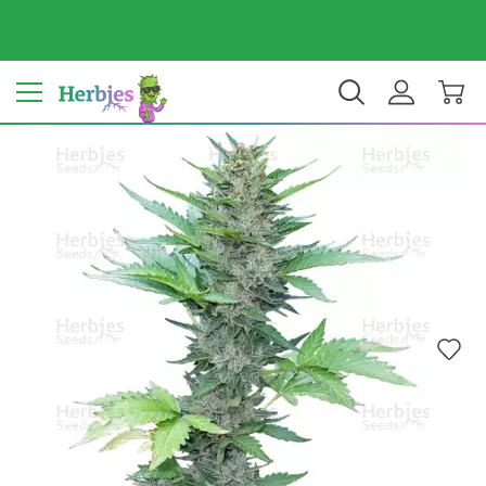
Dein Land: Vereinigte Staaten
$ USD
DE