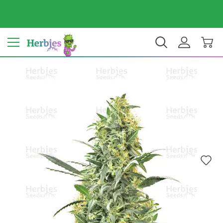
Dein Land: Vereinigte Staaten
$ USD
DE