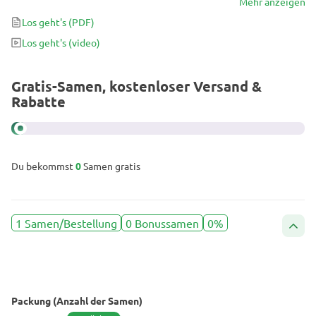
und ihr moderater THC-Gehalt machen sie zu einer der
Mehr anzeigen
beliebtesten Pflanzen auf dem Markt, aber ihre Wirkung zeichnet
Los geht's
(PDF)
sie wirklich aus. Sie werden eine tiefe Ganzkörperentspannung
Los geht's
(video)
erleben, aber ohne das Gefühl der Couch-Lock, das bei anderen
Indicas üblich ist. Ihre Aromen von Zitrone, Erde und Sandelholz
vers
Gratis-Samen, kostenloser Versand &
Rabatte
Du bekommst
0
Samen gratis
1 Samen/Bestellung
0 Bonussamen
0%
Packung (Anzahl der Samen)