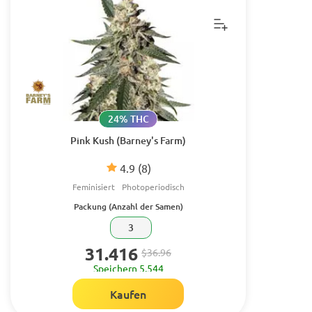
24% THC
Pink Kush (Barney's Farm)
4.9
(8)
Feminisiert
Photoperiodisch
Packung (Anzahl der Samen)
3
31.416
$36.96
Speichern 5.544
Kaufen