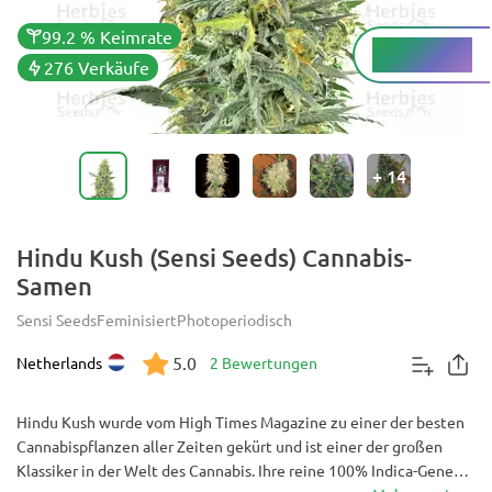
99.2 % Keimrate
Medium %
THC
276 Verkäufe
+
14
Hindu Kush (Sensi Seeds) Cannabis-
Samen
Sensi Seeds
Feminisiert
Photoperiodisch
5.0
Netherlands
2 Bewertungen
Hindu Kush wurde vom High Times Magazine zu einer der besten
Cannabispflanzen aller Zeiten gekürt und ist einer der großen
Klassiker in der Welt des Cannabis. Ihre reine 100% Indica-Genetik