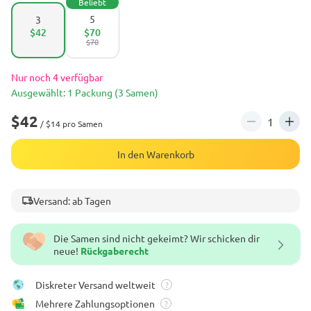
Beliebt
5
3
$42
$70
$70
Nur noch 4 verfügbar
Ausgewählt: 1 Packung (3 Samen)
$42
/ $14 pro Samen
In den Warenkorb
Versand: ab Tagen
Die Samen sind nicht gekeimt? Wir schicken dir
neue!
Rückgaberecht
Diskreter Versand weltweit
?
Mehrere Zahlungsoptionen
?