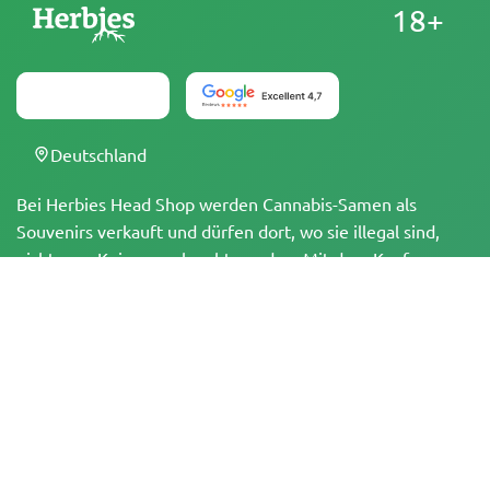
18+
Deutschland
Bei Herbies Head Shop werden Cannabis-Samen als
Souvenirs verkauft und dürfen dort, wo sie illegal sind,
nicht zum Keimen gebracht werden. Mit dem Kauf
bestätigst du, dass du volljährig bist und deine örtlichen
Gesetze und Vorschriften kennst. Herbies Head Shop
übernimmt keine Verantwortung für Rechtsverstöße. Die
Produkte und Informationen auf dieser Seite wurden
weder vom BfArM noch von der FDA geprüft und sind
NICHT dazu bestimmt, Krankheiten zu diagnostizieren, zu
behandeln, zu heilen oder zu verhindern. Alle Produkte
enthalten, soweit zutreffend, weniger als 0,3 % THC