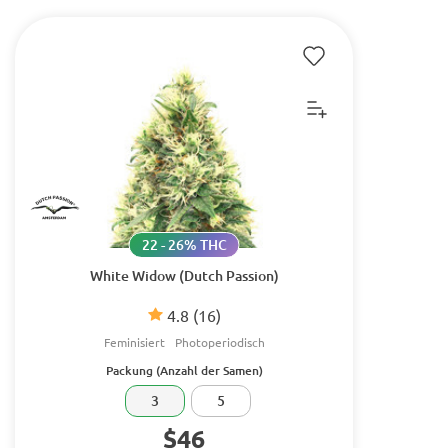
22 - 26% THC
White Widow (Dutch Passion)
4.8
(16)
Feminisiert
Photoperiodisch
Packung (Anzahl der Samen)
3
5
$46