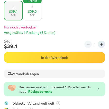
Beliebt
5
3
$39.1
$59.5
$46
$70
Nur noch 5 verfügbar
Ausgewählt: 1 Packung (3 Samen)
$46
$39.1
In den Warenkorb
Versand: ab Tagen
Die Samen sind nicht gekeimt? Wir schicken dir
neue!
Rückgaberecht
Diskreter Versand weltweit
?