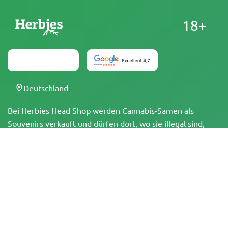
18+
Deutschland
Bei Herbies Head Shop werden Cannabis-Samen als
Souvenirs verkauft und dürfen dort, wo sie illegal sind,
nicht zum Keimen gebracht werden. Mit dem Kauf
bestätigst du, dass du volljährig bist und deine örtlichen
Gesetze und Vorschriften kennst. Herbies Head Shop
übernimmt keine Verantwortung für Rechtsverstöße. Die
Produkte und Informationen auf dieser Seite wurden
weder vom BfArM noch von der FDA geprüft und sind
NICHT dazu bestimmt, Krankheiten zu diagnostizieren, zu
behandeln, zu heilen oder zu verhindern. Alle Produkte