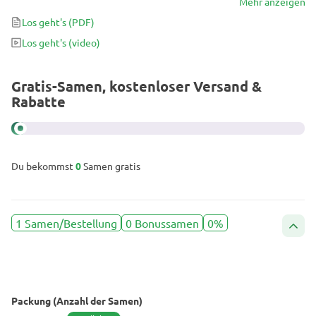
Blüte L-Erträge. Schimmelempfindlich, erfordert es eine
Mehr anzeigen
Feuchtigkeitskontrolle, aber die Auszahlung erfolgt im
Los geht's
(PDF)
Geschmack einer süßen Mischung aus Erde, Zitrusfrüchten und
Los geht's
(video)
Zitrone, die nicht unbemerkt bleibt.
Gratis-Samen, kostenloser Versand &
Rabatte
Du bekommst
0
Samen gratis
1 Samen/Bestellung
0 Bonussamen
0%
Packung (Anzahl der Samen)