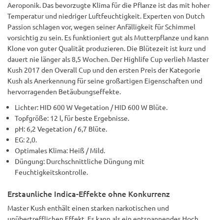
Aeroponik. Das bevorzugte Klima für die Pflanze ist das mit hoher
Temperatur und niedriger Luftfeuchtigkeit. Experten von Dutch
Passion schlagen vor, wegen seiner Anfälligkeit für Schimmel
vorsichtig zu sein. Es funktioniert gut als Mutterpflanze und kann
Klone von guter Qualität produzieren. Die Blütezeit ist kurz und
dauert nie länger als 8,5 Wochen. Der Highlife Cup verlieh Master
Kush 2017 den Overall Cup und den ersten Preis der Kategorie
Kush als Anerkennung für seine großartigen Eigenschaften und
hervorragenden Betäubungseffekte.
Lichter: HID 600 W Vegetation / HID 600 W Blüte.
Topfgröße: 12 l, für beste Ergebnisse.
pH: 6,2 Vegetation / 6,7 Blüte.
EG: 2,0.
Optimales Klima: Heiß / Mild.
Düngung: Durchschnittliche Düngung mit
Feuchtigkeitskontrolle.
Erstaunliche Indica-Effekte ohne Konkurrenz
Master Kush enthält einen starken narkotischen und
unübertrefflichen Effekt. Es kann als ein entspannendes Hoch