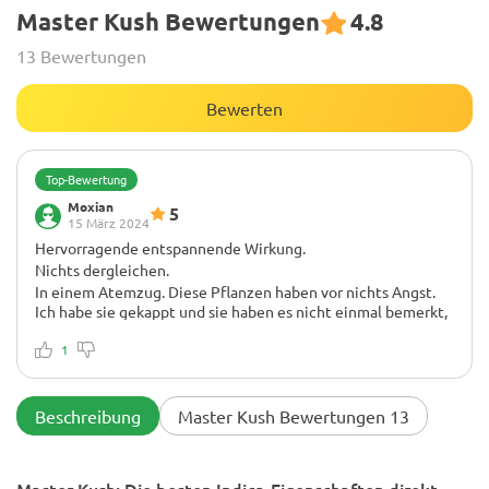
Master Kush Bewertungen
4.8
13 Bewertungen
Bewerten
Top-Bewertung
Moxian
5
15 März 2024
Hervorragende entspannende Wirkung.
Nichts dergleichen.
In einem Atemzug. Diese Pflanzen haben vor nichts Angst.
Ich habe sie gekappt und sie haben es nicht einmal bemerkt,
sondern einfach neue produziert. Wandeln alle Nährstoffe in
Wachstum und dann in Blüten um. Blühen schnell. Habe das
1
Laub ein wenig ausgedünnt, die Belüftung eingerichtet. Kein
Hauch von Schimmel, dicke, massive Blüten. 8 Wochen
Vegetation, 9 Wochen Blüte. Ideale Potenz. Wirft einen
Beschreibung
Master Kush Bewertungen 13
nicht um, sondern sorgt für angenehme Entspannung, sodass
man sich trotzdem auf die Dinge konzentrieren kann. Bringt
Positivität ohne übermäßige Euphorie. Süß-säuerlicher
Master Kush: Die besten Indica-Eigenschaften direkt
Geschmack, erdig-grasiger Geruch, wie ein Wald nach dem