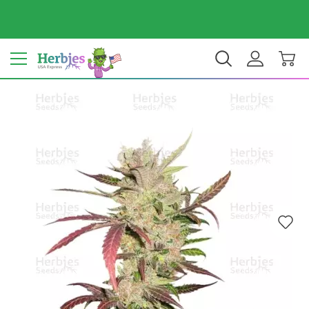
Dein Land: Vereinigte Staaten
$ USD
DE