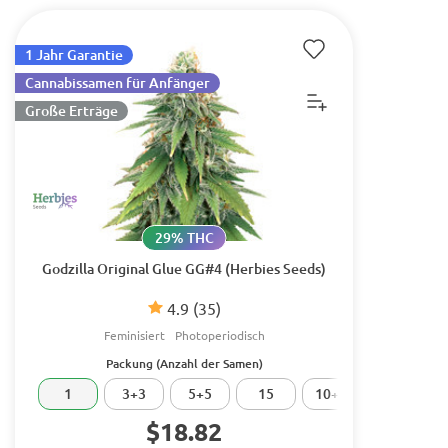
1 Jahr Garantie
Cannabissamen für Anfänger
Große Erträge
29% THC
Godzilla Original Glue GG#4 (Herbies Seeds)
4.9
(35)
Feminisiert
Photoperiodisch
Packung (Anzahl der Samen)
1
3+3
5+5
15
10+10
20
$18.82