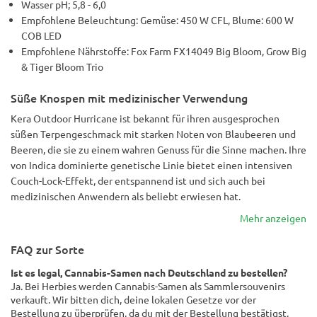
Wasser pH; 5,8 - 6,0
Empfohlene Beleuchtung: Gemüse: 450 W CFL, Blume: 600 W
COB LED
Empfohlene Nährstoffe: Fox Farm FX14049 Big Bloom, Grow Big
& Tiger Bloom Trio
Süße Knospen mit medizinischer Verwendung
Kera Outdoor Hurricane ist bekannt für ihren ausgesprochen
süßen Terpengeschmack mit starken Noten von Blaubeeren und
Beeren, die sie zu einem wahren Genuss für die Sinne machen. Ihre
von Indica dominierte genetische Linie bietet einen intensiven
Couch-Lock-Effekt, der entspannend ist und sich auch bei
medizinischen Anwendern als beliebt erwiesen hat.
Mehr anzeigen
FAQ zur Sorte
Ist es legal, Cannabis-Samen nach Deutschland zu bestellen?
Ja. Bei Herbies werden Cannabis-Samen als Sammlersouvenirs
verkauft. Wir bitten dich, deine lokalen Gesetze vor der
Bestellung zu überprüfen, da du mit der Bestellung bestätigst,