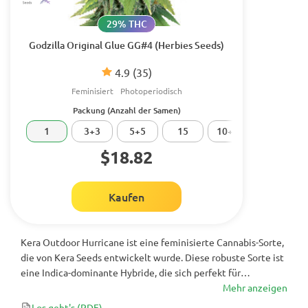
29% THC
Godzilla Original Glue GG#4 (Herbies Seeds)
4.9
(35)
Feminisiert
Photoperiodisch
Packung (Anzahl der Samen)
1
3+3
5+5
15
10+10
20
$18.82
Kaufen
Kera Outdoor Hurricane ist eine feminisierte Cannabis-Sorte,
die von Kera Seeds entwickelt wurde. Diese robuste Sorte ist
eine Indica-dominante Hybride, die sich perfekt für
Kultivierende in kälteren Klimazonen eignet und verspricht,
Mehr anzeigen
in nur 7 Wochen Blüte mit Harz gefüllte Knospen zu liefern!
Los geht's
(PDF)