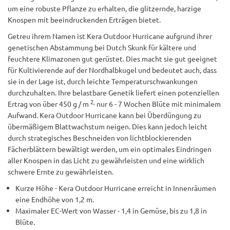
um eine robuste Pflanze zu erhalten, die glitzernde, harzige
Knospen mit beeindruckenden Erträgen bietet.
Getreu ihrem Namen ist Kera Outdoor Hurricane aufgrund ihrer
genetischen Abstammung bei Dutch Skunk für kältere und
feuchtere Klimazonen gut gerüstet. Dies macht sie gut geeignet
für Kultivierende auf der Nordhalbkugel und bedeutet auch, dass
sie in der Lage ist, durch leichte Temperaturschwankungen
durchzuhalten. Ihre belastbare Genetik liefert einen potenziellen
2,
Ertrag von über 450 g / m
nur 6 - 7 Wochen Blüte mit minimalem
Aufwand. Kera Outdoor Hurricane kann bei Überdüngung zu
übermäßigem Blattwachstum neigen. Dies kann jedoch leicht
durch strategisches Beschneiden von lichtblockierenden
Fächerblättern bewältigt werden, um ein optimales Eindringen
aller Knospen in das Licht zu gewährleisten und eine wirklich
schwere Ernte zu gewährleisten.
Kurze Höhe - Kera Outdoor Hurricane erreicht in Innenräumen
eine Endhöhe von 1,2 m.
Maximaler EC-Wert von Wasser - 1,4 in Gemüse, bis zu 1,8 in
Blüte.