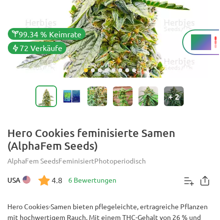
99.34 % Keimrate
26 %
THC
72 Verkäufe
+
2
Hero Cookies feminisierte Samen
(AlphaFem Seeds)
AlphaFem Seeds
Feminisiert
Photoperiodisch
4.8
USA
6 Bewertungen
Hero Cookies-Samen bieten pflegeleichte, ertragreiche Pflanzen
mit hochwertigem Rauch. Mit einem THC-Gehalt von 26 % und