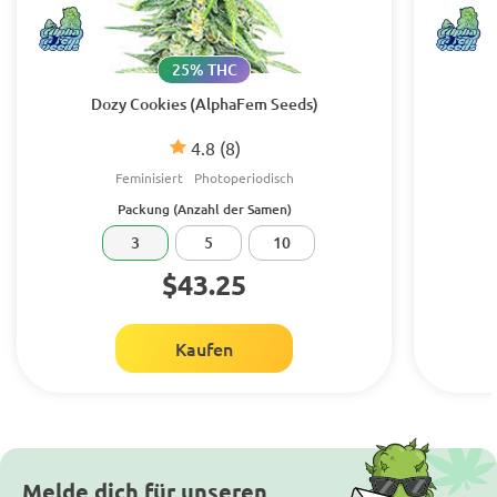
25% THC
Dozy Cookies (AlphaFem Seeds)
4.8
(8)
Feminisiert
Photoperiodisch
Packung (Anzahl der Samen)
3
5
10
$43.25
Kaufen
Melde dich für unseren