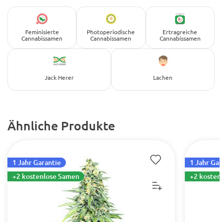
Feminisierte
Photoperiodische
Ertragreiche
Cannabissamen
Cannabissamen
Cannabissamen
Jack Herer
Lachen
Ähnliche Produkte
1 Jahr Garantie
1 Jahr Ga
+2 kostenlose Samen
+2 kosten