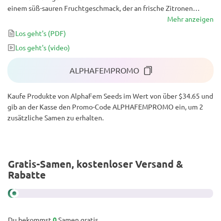
einem süß-sauren Fruchtgeschmack, der an frische Zitronen
erinnert, sorgt diese Sorte für grenzenlose Euphorie. Egal, ob du
Mehr anzeigen
nach einem anstrengenden Tag entspannen, eine Party genießen
Los geht's
(PDF)
oder Stress und Angst lindern möchtest, Hero Cookies ist die
Los geht's
(video)
ideale Wahl.
ALPHAFEMPROMO
Kaufe Produkte von AlphaFem Seeds im Wert von über $34.65 und
gib an der Kasse den Promo-Code ALPHAFEMPROMO ein, um 2
zusätzliche Samen zu erhalten.
Gratis-Samen, kostenloser Versand &
Rabatte
Du bekommst
0
Samen gratis