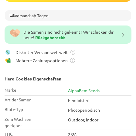
Versand: ab Tagen
Die Samen sind nicht gekeimt? Wir schicken dir
neue!
Rückgaberecht
Diskreter Versand weltweit
?
Mehrere Zahlungsoptionen
?
Hero Cookies Eigenschaften
Marke
AlphaFem Seeds
Art der Samen
Feminisiert
Blüte-Typ
Photoperiodisch
Zum Wachsen
Outdoor, Indoor
geeignet
THC
26%