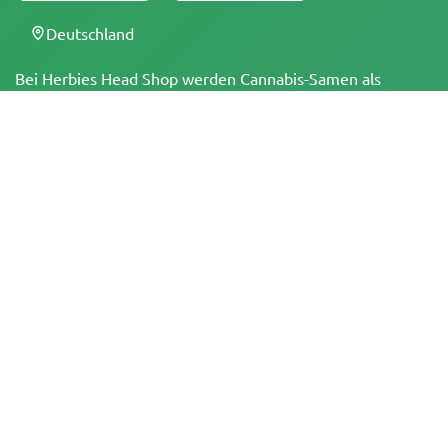
Deutschland
Bei Herbies Head Shop werden Cannabis-Samen als
Souvenirs verkauft und dürfen dort, wo sie illegal sind,
nicht zum Keimen gebracht werden. Mit dem Kauf
bestätigst du, dass du volljährig bist und deine örtlichen
Gesetze und Vorschriften kennst. Herbies Head Shop
übernimmt keine Verantwortung für Rechtsverstöße. Die
Produkte und Informationen auf dieser Seite wurden
weder vom BfArM noch von der FDA geprüft und sind
NICHT dazu bestimmt, Krankheiten zu diagnostizieren, zu
behandeln, zu heilen oder zu verhindern. Alle Produkte
enthalten, soweit zutreffend, weniger als 0,3 % THC
gemäß den bundesrechtlichen Vorschriften. Bitte stelle
sicher, dass du deine örtlichen Gesetze einhältst, da
Herbies keine Rechtsberatung anbietet und keine Haftung
für die Verwendung oder den Anbau von Cannabis in