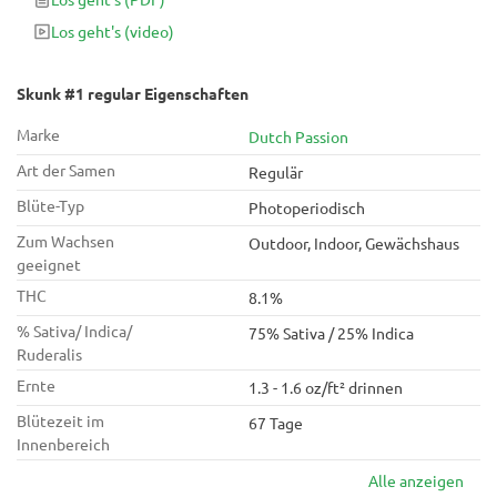
aufweist. Medizinisch gesehen wird Skunk # 1 hauptsächlich
Los geht's
(video)
zur Behandlung von Depressionen und Stress eingesetzt.
Skunk #1 regular Eigenschaften
Marke
Dutch Passion
Art der Samen
Regulär
Blüte-Typ
Photoperiodisch
Zum Wachsen
Outdoor, Indoor, Gewächshaus
geeignet
THC
8.1%
% Sativa/ Indica/
75% Sativa / 25% Indica
Ruderalis
Ernte
1.3 - 1.6 oz/ft² drinnen
Blütezeit im
67 Tage
Innenbereich
Alle anzeigen