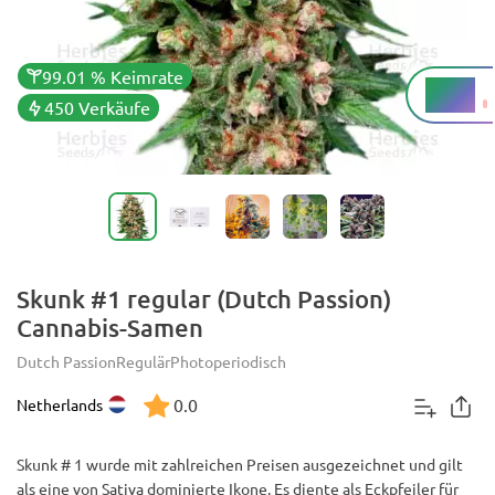
99.01 % Keimrate
8.1 %
THC
450 Verkäufe
Skunk #1 regular (Dutch Passion)
Cannabis-Samen
Dutch Passion
Regulär
Photoperiodisch
0.0
Netherlands
Skunk # 1 wurde mit zahlreichen Preisen ausgezeichnet und gilt
als eine von Sativa dominierte Ikone. Es diente als Eckpfeiler für