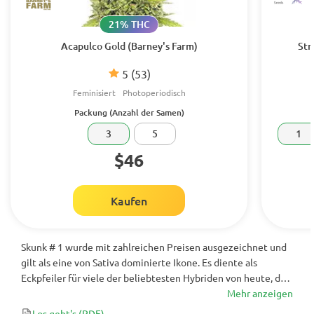
21% THC
Acapulco Gold (Barney's Farm)
Str
5
(53)
Feminisiert
Photoperiodisch
Packung (Anzahl der Samen)
3
5
1
$46
Kaufen
Skunk # 1 wurde mit zahlreichen Preisen ausgezeichnet und
gilt als eine von Sativa dominierte Ikone. Es diente als
Eckpfeiler für viele der beliebtesten Hybriden von heute, da
es ein hohes, legendäres Erbe und süße und angenehme
Mehr anzeigen
Aromen sowie einen THC-Gehalt im Bereich von 15% bis 19%
Los geht's
(PDF)