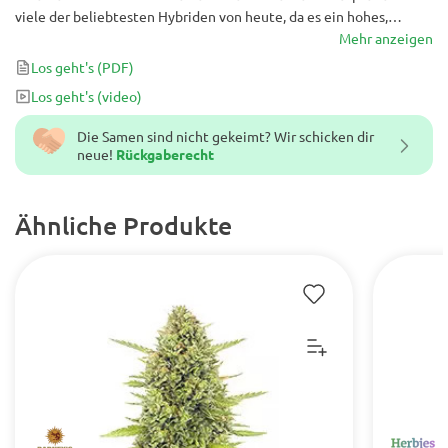
viele der beliebtesten Hybriden von heute, da es ein hohes,
legendäres Erbe und süße und angenehme Aromen sowie einen
Mehr anzeigen
THC-Gehalt im Bereich von 15% bis 19% aufweist. Medizinisch
Los geht's
(PDF)
gesehen wird Skunk # 1 hauptsächlich zur Behandlung von
Los geht's
(video)
Depressionen und Stress eingesetzt.
Die Samen sind nicht gekeimt? Wir schicken dir
neue!
Rückgaberecht
Ähnliche Produkte