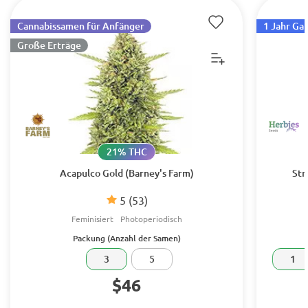
Cannabissamen für Anfänger
1 Jahr Ga
Große Erträge
21% THC
Acapulco Gold (Barney's Farm)
Str
5
(53)
Feminisiert
Photoperiodisch
Packung (Anzahl der Samen)
3
5
1
$46