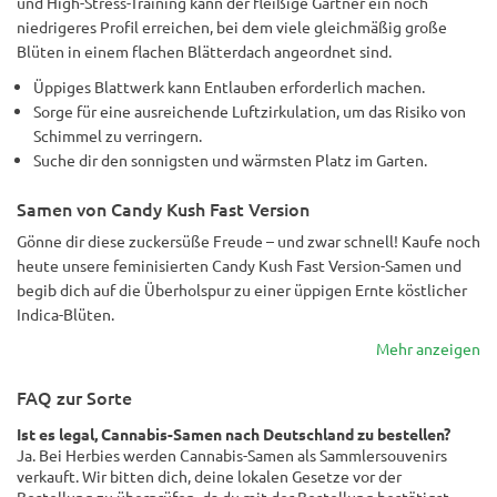
und High-Stress-Training kann der fleißige Gärtner ein noch
niedrigeres Profil erreichen, bei dem viele gleichmäßig große
Blüten in einem flachen Blätterdach angeordnet sind.
Üppiges Blattwerk kann Entlauben erforderlich machen.
Sorge für eine ausreichende Luftzirkulation, um das Risiko von
Schimmel zu verringern.
Suche dir den sonnigsten und wärmsten Platz im Garten.
Samen von Candy Kush Fast Version
Gönne dir diese zuckersüße Freude – und zwar schnell! Kaufe noch
heute unsere feminisierten Candy Kush Fast Version-Samen und
begib dich auf die Überholspur zu einer üppigen Ernte köstlicher
Indica-Blüten.
Mehr anzeigen
FAQ zur Sorte
Ist es legal, Cannabis-Samen nach Deutschland zu bestellen?
Ja. Bei Herbies werden Cannabis-Samen als Sammlersouvenirs
verkauft. Wir bitten dich, deine lokalen Gesetze vor der
Bestellung zu überprüfen, da du mit der Bestellung bestätigst,