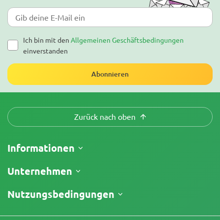
Ich bin mit den
Allgemeinen Geschäftsbedingungen
einverstanden
Abonnieren
Zurück nach oben
Informationen
Versand
Unternehmen
Meine Bestellung verfolgen
Über uns
Nutzungsbedingungen
Rückgaberecht
Kontakt
Preisliste
Geschäftsbedingungen
Testberichte