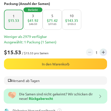
Packung (Anzahl der Samen)
Beliebt
3
5
10
1
$15.53
$41.92
$71.42
$143.35
$46.59
$77.65
$155.3
Weniger als 2979 verfügbar
Ausgewählt: 1 Packung (1 Samen)
$15.53
/ $15.53 pro Samen
In den Warenkorb
Versand: ab Tagen
Die Samen sind nicht gekeimt? Wir schicken dir
neue!
Rückgaberecht
Diskreter Versand weltweit
?