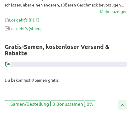
schätzen, aber einen anderen, süßeren Geschmack bevorzugen.
Bestimmte Phänotypen können in nur 6 Wochen Blütezeit reifen,
Mehr anzeigen
was sie zu einer attraktiven Wahl für den Indoor-Anbau und zu
Los geht's
(PDF)
einer der seltenen photoperiodischen Sorten macht, die ihren
Los geht's
(video)
Zyklus auch in kühlerem Outdoor-Klima vollenden können. Der
THC-Gehalt von bis zu 23 % wird selbst erfahrene Raucher
beeindrucken.
Gratis-Samen, kostenloser Versand &
Rabatte
Du bekommst
0
Samen gratis
1 Samen/Bestellung
0 Bonussamen
0%