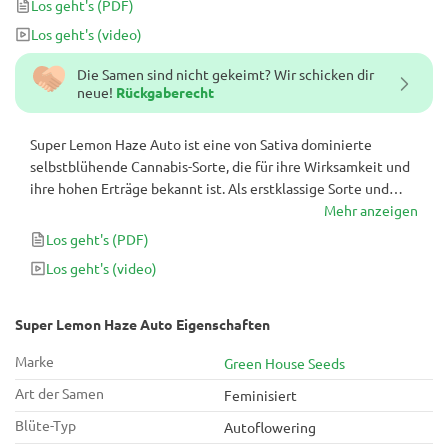
Los geht's
(PDF)
High.
Los geht's
(video)
Die Samen sind nicht gekeimt? Wir schicken dir
neue!
Rückgaberecht
Super Lemon Haze Auto ist eine von Sativa dominierte
selbstblühende Cannabis-Sorte, die für ihre Wirksamkeit und
ihre hohen Erträge bekannt ist. Als erstklassige Sorte und
raffiniertere Nachkommen des Super Lemon Haze sorgt diese
Mehr anzeigen
Sorte für ein euphorisches Summen und das bemerkenswert
Los geht's
(PDF)
bekannte Sativa-High.
Los geht's
(video)
Super Lemon Haze Auto Eigenschaften
Marke
Green House Seeds
Art der Samen
Feminisiert
Blüte-Typ
Autoflowering