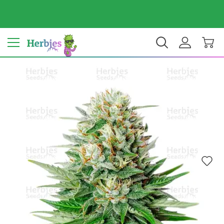
Dein Land: Vereinigte Staaten
$ USD
DE