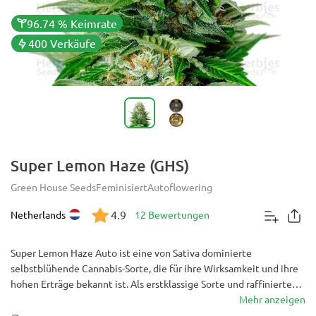
96.74 % Keimrate
400 Verkäufe
Super Lemon Haze (GHS)
Green House Seeds
Feminisiert
Autoflowering
4.9
Netherlands
12 Bewertungen
Super Lemon Haze Auto ist eine von Sativa dominierte
selbstblühende Cannabis-Sorte, die für ihre Wirksamkeit und ihre
hohen Erträge bekannt ist. Als erstklassige Sorte und raffiniertere
Nachkommen des Super Lemon Haze sorgt diese Sorte für ein
Mehr anzeigen
euphorisches Summen und das bemerkenswert bekannte Sativa-