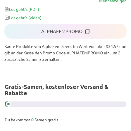
dank der warmen Glückseligkeit, die in Strömen kommt und dich
Mehr anzeigen
stundenlang gemütlich und zufrieden hält. Darüber hinaus macht
Los geht's
(PDF)
ihre kompakte Natur und Widerstandsfähigkeit gegen ungünstige
Los geht's
(video)
Bedingungen, Krankheiten und Schädlinge den Anbau einfach. Sie
bietet außerdem ein überdurchschnittliches Ertragspotenzial.
ALPHAFEMPROMO
Kaufe Produkte von AlphaFem Seeds im Wert von über $34.57 und
gib an der Kasse den Promo-Code ALPHAFEMPROMO ein, um 2
zusätzliche Samen zu erhalten.
Gratis-Samen, kostenloser Versand &
Rabatte
Du bekommst
0
Samen gratis