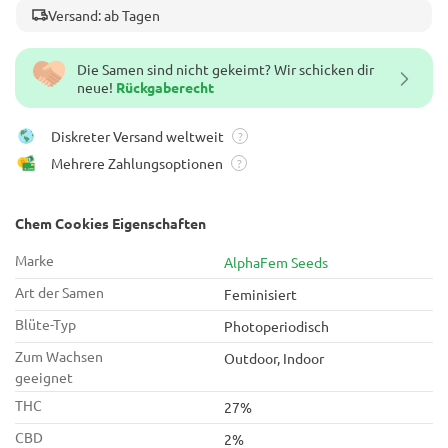
Versand: ab Tagen
Die Samen sind nicht gekeimt? Wir schicken dir
neue!
Rückgaberecht
Diskreter Versand weltweit
?
Mehrere Zahlungsoptionen
?
Chem Cookies Eigenschaften
Marke
AlphaFem Seeds
Art der Samen
Feminisiert
Blüte-Typ
Photoperiodisch
Zum Wachsen
Outdoor, Indoor
geeignet
THC
27%
CBD
2%