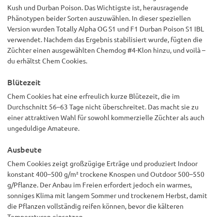
Kush und Durban Poison. Das Wichtigste ist, herausragende
Phänotypen beider Sorten auszuwählen. In dieser speziellen
Version wurden Totally Alpha OG S1 und F1 Durban Poison S1 IBL
verwendet. Nachdem das Ergebnis stabilisiert wurde, fügten die
Züchter einen ausgewählten Chemdog #4-Klon hinzu, und voilà –
du erhältst Chem Cookies.
Blütezeit
Chem Cookies hat eine erfreulich kurze Blütezeit, die im
Durchschnitt 56–63 Tage nicht überschreitet. Das macht sie zu
einer attraktiven Wahl für sowohl kommerzielle Züchter als auch
ungeduldige Amateure.
Ausbeute
Chem Cookies zeigt großzügige Erträge und produziert Indoor
konstant 400–500 g/m² trockene Knospen und Outdoor 500–550
g/Pflanze. Der Anbau im Freien erfordert jedoch ein warmes,
sonniges Klima mit langem Sommer und trockenem Herbst, damit
die Pflanzen vollständig reifen können, bevor die kälteren
Temperaturen einsetzen.