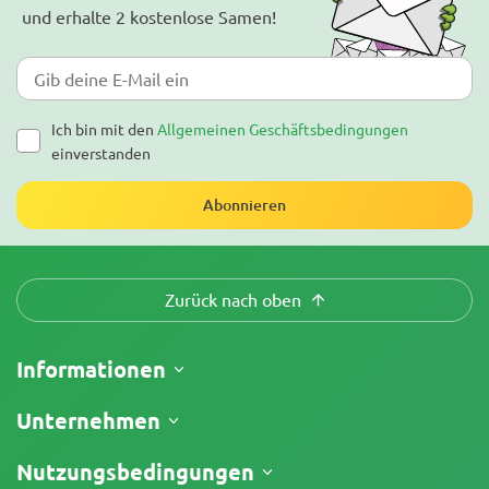
und erhalte 2 kostenlose Samen!
Ich bin mit den
Allgemeinen Geschäftsbedingungen
einverstanden
Abonnieren
Zurück nach oben
Informationen
Versand
Unternehmen
Meine Bestellung verfolgen
Über uns
Nutzungsbedingungen
Rückgaberecht