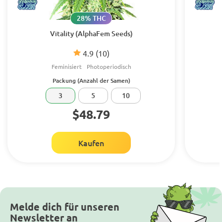
28% THC
Vitality (AlphaFem Seeds)
4.9
(10)
Feminisiert
Photoperiodisch
Packung (Anzahl der Samen)
3
5
10
$48.79
Kaufen
Melde dich für unseren
Newsletter an