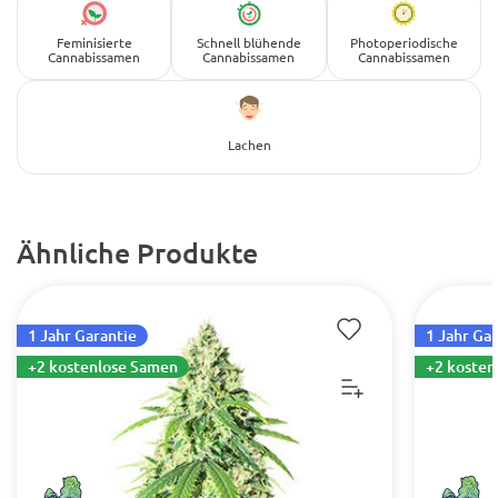
Feminisierte
Schnell blühende
Photoperiodische
Cannabissamen
Cannabissamen
Cannabissamen
Lachen
Ähnliche Produkte
1 Jahr Garantie
1 Jahr Ga
+2 kostenlose Samen
+2 kosten