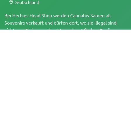
Deutschland
Bei Herbies Head Shop werden Cannabis-Samen als
Souvenirs verkauft und dürfen dort, wo sie illegal sind,
nicht zum Keimen gebracht werden. Mit dem Kauf
bestätigst du, dass du volljährig bist und deine örtlichen
Gesetze und Vorschriften kennst. Herbies Head Shop
übernimmt keine Verantwortung für Rechtsverstöße. Die
Produkte und Informationen auf dieser Seite wurden
weder vom BfArM noch von der FDA geprüft und sind
NICHT dazu bestimmt, Krankheiten zu diagnostizieren, zu
behandeln, zu heilen oder zu verhindern. Alle Produkte
enthalten, soweit zutreffend, weniger als 0,3 % THC
gemäß den bundesrechtlichen Vorschriften. Bitte stelle
sicher, dass du deine örtlichen Gesetze einhältst, da
Herbies keine Rechtsberatung anbietet und keine Haftung
für die Verwendung oder den Anbau von Cannabis in
Gebieten übernimmt, in denen dies verboten ist.