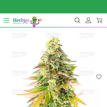
Dein Land: Vereinigte Staaten
$ USD
DE