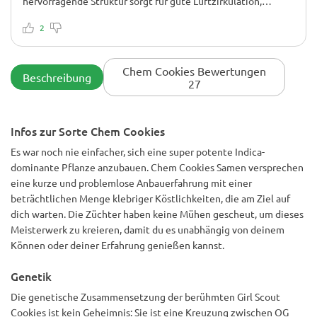
hervorragende Struktur sorgt für gute Luftzirkulation,
wodurch ich trotz einiger Regenperioden Schimmelbildung
vorbeugen konnte. Ich ließ sie 10 Wochen blühen und bekam
2
große, stinkende, harzüberzogene Colas, die zu
atemberaubenden Buds aushärteten. In der späten
Blütephase war sie etwas stark fressend, aber das war mit
Chem Cookies Bewertungen
Beschreibung
Komposttee nicht zu ändern. Der Rauch ist beim Ausatmen
27
schwer, mit süßen Gasen und einem einschläfernden Körper-
High. Sehr empfehlenswert für alle, die bei gutem Wetter im
Freien anbauen.
Infos zur Sorte Chem Cookies
Es war noch nie einfacher, sich eine super potente Indica-
dominante Pflanze anzubauen. Chem Cookies Samen versprechen
eine kurze und problemlose Anbauerfahrung mit einer
beträchtlichen Menge klebriger Köstlichkeiten, die am Ziel auf
dich warten. Die Züchter haben keine Mühen gescheut, um dieses
Meisterwerk zu kreieren, damit du es unabhängig von deinem
Können oder deiner Erfahrung genießen kannst.
Genetik
Die genetische Zusammensetzung der berühmten Girl Scout
Cookies ist kein Geheimnis: Sie ist eine Kreuzung zwischen OG