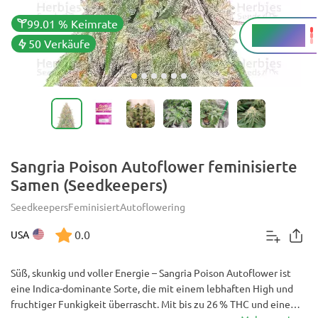
99.01 % Keimrate
24 - 26 %
THC
50 Verkäufe
Sangria Poison Autoflower feminisierte
Samen (Seedkeepers)
Seedkeepers
Feminisiert
Autoflowering
0.0
USA
Süß, skunkig und voller Energie – Sangria Poison Autoflower ist
eine Indica-dominante Sorte, die mit einem lebhaften High und
fruchtiger Funkigkeit überrascht. Mit bis zu 26 % THC und einem