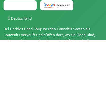
Deutschland
Bei Herbies Head Shop werden Cannabis-Samen als
Souvenirs verkauft und dürfen dort, wo sie illegal sind,
nicht zum Keimen gebracht werden. Mit dem Kauf
bestätigst du, dass du volljährig bist und deine örtlichen
Gesetze und Vorschriften kennst. Herbies Head Shop
übernimmt keine Verantwortung für Rechtsverstöße. Die
Produkte und Informationen auf dieser Seite wurden
weder vom BfArM noch von der FDA geprüft und sind
NICHT dazu bestimmt, Krankheiten zu diagnostizieren, zu
behandeln, zu heilen oder zu verhindern. Alle Produkte
enthalten, soweit zutreffend, weniger als 0,3 % THC
gemäß den bundesrechtlichen Vorschriften. Bitte stelle
sicher, dass du deine örtlichen Gesetze einhältst, da
Herbies keine Rechtsberatung anbietet und keine Haftung