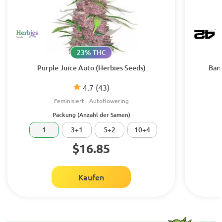
23% THC
Purple Juice Auto (Herbies Seeds)
Bana
4.7
(43)
Feminisiert
Autoflowering
Packung (Anzahl der Samen)
1
3+1
5+2
10+4
$16.85
Kaufen