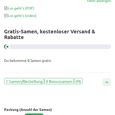
Terpenprofil aus Skunk, Beeren und Bonbonsüße vereint dieser
Mehr anzeigen
schnell blühende Autoflower Kreativität, Ruhe und Antrieb in
Los geht's
(PDF)
perfekter Balance. Einfach im Anbau, farbenfroh und intensiv im
Los geht's
(video)
Aroma – ein funktionaler Aromacocktail für jede Gelegenheit.
Gratis-Samen, kostenloser Versand &
Rabatte
Du bekommst
0
Samen gratis
1 Samen/Bestellung
0 Bonussamen
0%
Packung (Anzahl der Samen)