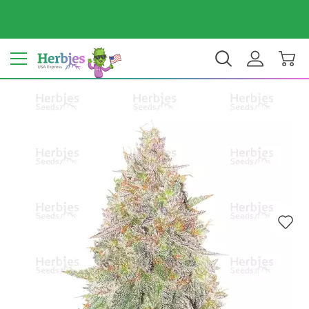
Dein Land: Vereinigte Staaten
$ USD
DE