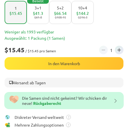
Beliebt
3+1
5+2
10+4
1
$15.45
$41.3
$66.54
$144.2
$61.8
$108.15
$216.3
Weniger als 1993 verfügbar
Ausgewählt: 1 Packung (1 Samen)
$15.45
/ $15.45 pro Samen
In den Warenkorb
Versand: ab Tagen
Die Samen sind nicht gekeimt? Wir schicken dir
neue!
Rückgaberecht
Diskreter Versand weltweit
?
Mehrere Zahlungsoptionen
?