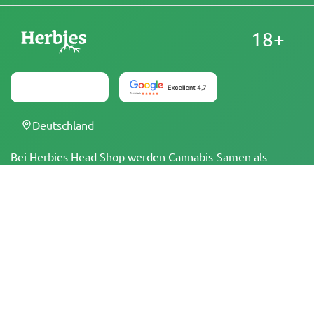
18+
Deutschland
Bei Herbies Head Shop werden Cannabis-Samen als
Souvenirs verkauft und dürfen dort, wo sie illegal sind,
nicht zum Keimen gebracht werden. Mit dem Kauf
bestätigst du, dass du volljährig bist und deine örtlichen
Gesetze und Vorschriften kennst. Herbies Head Shop
übernimmt keine Verantwortung für Rechtsverstöße. Die
Produkte und Informationen auf dieser Seite wurden
weder vom BfArM noch von der FDA geprüft und sind
NICHT dazu bestimmt, Krankheiten zu diagnostizieren, zu
behandeln, zu heilen oder zu verhindern. Alle Produkte