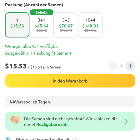
Packung (Anzahl der Samen)
Beliebt
3+1
5+2
10+4
1
$15.53
$45.44
$70.07
$148.01
$62.12
$108.71
$217.42
Weniger als 2451 verfügbar
Ausgewählt: 1 Packung (1 Samen)
$15.53
/ $15.53 pro Samen
In den Warenkorb
Versand: ab Tagen
Die Samen sind nicht gekeimt? Wir schicken dir
neue!
Rückgaberecht
Diskreter Versand weltweit
?