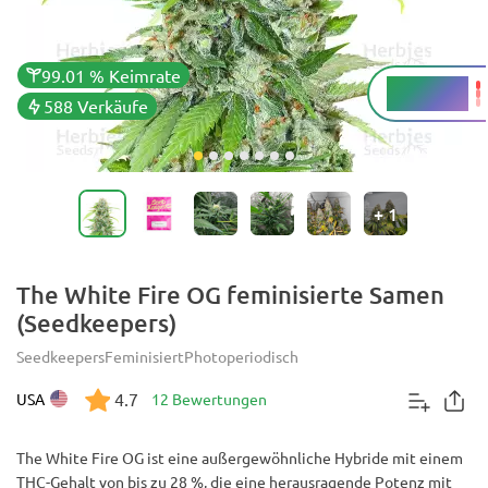
99.01 % Keimrate
26 - 28 %
THC
588 Verkäufe
+
1
The White Fire OG feminisierte Samen
(Seedkeepers)
Seedkeepers
Feminisiert
Photoperiodisch
4.7
USA
12 Bewertungen
The White Fire OG ist eine außergewöhnliche Hybride mit einem
THC-Gehalt von bis zu 28 %, die eine herausragende Potenz mit