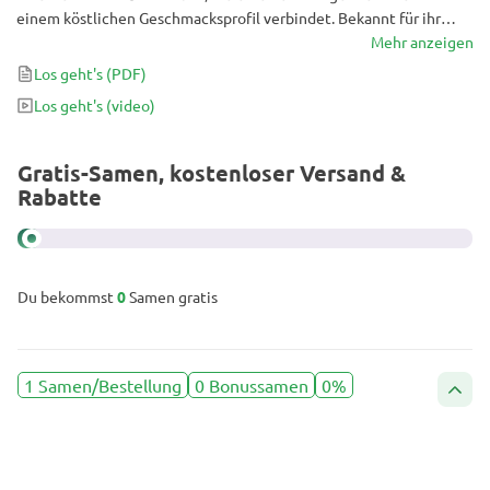
einem köstlichen Geschmacksprofil verbindet. Bekannt für ihr
auffallend frostiges Aussehen und ihre abgerundete Wirkung, hat
Mehr anzeigen
diese Sorte Cannabis-Enthusiasten weltweit in ihren Bann
Los geht's
(PDF)
gezogen. Ob du Entspannung, Inspiration oder beides suchst, The
Los geht's
(video)
White Fire OG ist eine vielseitige Wahl, die ein unvergessliches
Erlebnis verspricht.
Gratis-Samen, kostenloser Versand &
Rabatte
Du bekommst
0
Samen gratis
1 Samen/Bestellung
0 Bonussamen
0%