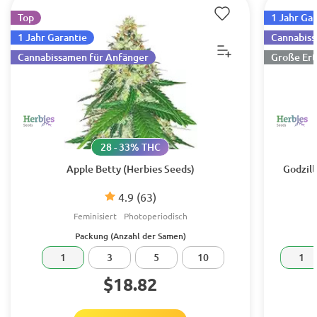
Top
1 Jahr Ga
1 Jahr Garantie
Cannabiss
Cannabissamen für Anfänger
Große Ert
28 - 33% THC
Apple Betty (Herbies Seeds)
Godzill
4.9
(63)
Feminisiert
Photoperiodisch
Packung (Anzahl der Samen)
1
3
5
10
1
$18.82