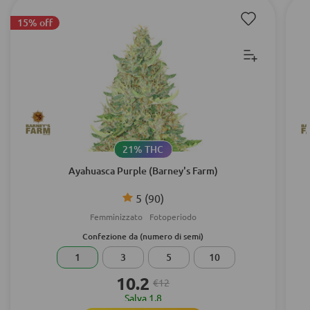
15% off
21% THC
Ayahuasca Purple (Barney's Farm)
5
(90)
Femminizzato
Fotoperiodo
Confezione da (numero di semi)
1
3
5
10
10.2
€12
Salva 1.8