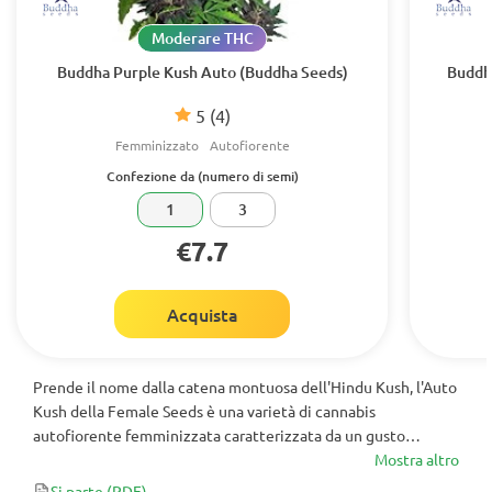
Moderare THC
Buddha Purple Kush Auto (Buddha Seeds)
Buddh
5
(4)
Femminizzato
Autofiorente
Confezione da (numero di semi)
1
3
€7.7
Acquista
Prende il nome dalla catena montuosa dell'Hindu Kush, l'Auto
Kush della Female Seeds è una varietà di cannabis
autofiorente femminizzata caratterizzata da un gusto
intenso di hashish e un aroma pungente. Producendo 40-
Mostra altro
100g/pianta all'aperto, questa meraviglia ad alto rendimento
Si parte
(PDF)