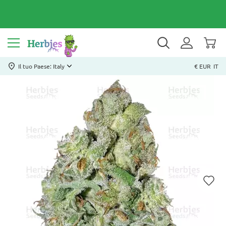
Il tuo Paese: Italy
€ EUR
IT