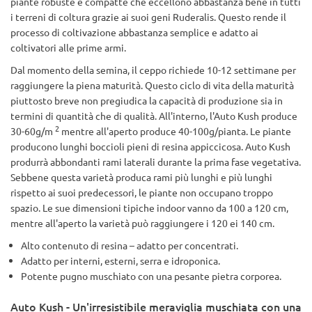
piante robuste e compatte che eccellono abbastanza bene in tutti
i terreni di coltura grazie ai suoi geni Ruderalis. Questo rende il
processo di coltivazione abbastanza semplice e adatto ai
coltivatori alle prime armi.
Dal momento della semina, il ceppo richiede 10-12 settimane per
raggiungere la piena maturità. Questo ciclo di vita della maturità
piuttosto breve non pregiudica la capacità di produzione sia in
termini di quantità che di qualità. All'interno, l'Auto Kush produce
2
30-60g/m
mentre all'aperto produce 40-100g/pianta. Le piante
producono lunghi boccioli pieni di resina appiccicosa. Auto Kush
produrrà abbondanti rami laterali durante la prima fase vegetativa.
Sebbene questa varietà produca rami più lunghi e più lunghi
rispetto ai suoi predecessori, le piante non occupano troppo
spazio. Le sue dimensioni tipiche indoor vanno da 100 a 120 cm,
mentre all'aperto la varietà può raggiungere i 120 ei 140 cm.
Alto contenuto di resina – adatto per concentrati.
Adatto per interni, esterni, serra e idroponica.
Potente pugno muschiato con una pesante pietra corporea.
Auto Kush - Un'irresistibile meraviglia muschiata con una