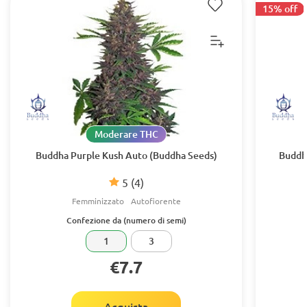
15% off
Moderare THC
Buddha Purple Kush Auto (Buddha Seeds)
Buddh
5
(4)
Femminizzato
Autofiorente
Confezione da (numero di semi)
1
3
€7.7
Acquista