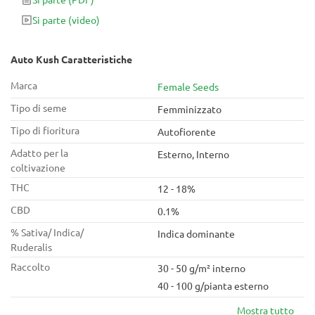
induce uno sballo deliziosamente potente che gli amanti
Si parte
(video)
della Kush richiedono.
Auto Kush Caratteristiche
Marca
Female Seeds
Tipo di seme
Femminizzato
Tipo di fioritura
Autofiorente
Adatto per la
Esterno, Interno
coltivazione
THC
12 - 18%
CBD
0.1%
% Sativa/ Indica/
Indica dominante
Ruderalis
Raccolto
30 - 50 g/m² interno
40 - 100 g/pianta esterno
Mostra tutto