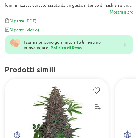
femminizzata caratterizzata da un gusto intenso di hashish e un
aroma pungente. Producendo 40-100g/pianta all'aperto, questa
Mostra altro
meraviglia ad alto rendimento induce uno sballo deliziosamente
Si parte
(PDF)
potente che gli amanti della Kush richiedono.
Si parte
(video)
I semi non sono germinati? Te li inviamo
nuovamente!
Politica di Reso
Prodotti simili