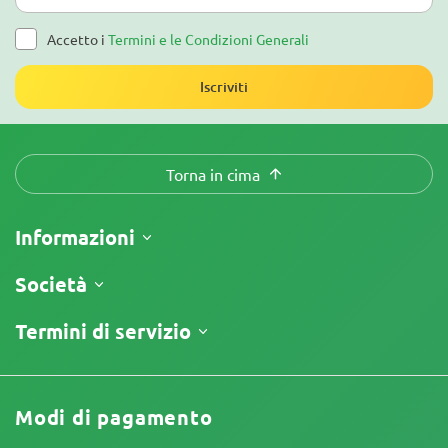
Accetto i
Termini e le Condizioni Generali
Iscriviti
Torna in cima
Informazioni
Spedizione
Società
Tracking
Chi siamo
Termini di servizio
Politica di Reso
Contatti
Listino prezzi
Termini e Condizioni
Recensioni
Promo
Limitazione di Responsabilità
Programma di Affiliazione
Modi di pagamento
Informativa sulla Privacy
I nostri autori