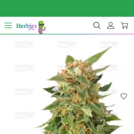
Il tuo Paese: Italy
€ EUR
IT