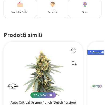
Varietà Dolci
Felicità
Fiore
Prodotti simili
1 Anno di 
22 - 26% THC
Auto Critical Orange Punch (Dutch Passion)