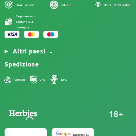
Informativa sui Cookies
Mappa del sito
Bank Transfer
Bitcoin
USDT TRC20 Wallet
Nota Legale
Pagamento in
contanti alla
consegna
Altri paesi
Spedizione
Correos
UPS
DHL
18+