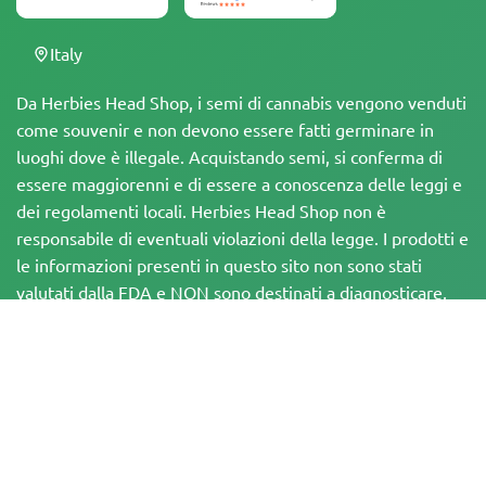
Italy
Da Herbies Head Shop, i semi di cannabis vengono venduti
come souvenir e non devono essere fatti germinare in
luoghi dove è illegale. Acquistando semi, si conferma di
essere maggiorenni e di essere a conoscenza delle leggi e
dei regolamenti locali. Herbies Head Shop non è
responsabile di eventuali violazioni della legge. I prodotti e
le informazioni presenti in questo sito non sono stati
valutati dalla FDA e NON sono destinati a diagnosticare,
trattare, curare o prevenire alcuna malattia. Tutti i prodotti
contengono meno dello 0,3% di THC, ove applicabile, in
conformità con le normative federali. È importante
assicurarsi di rispettare le leggi locali, poiché Herbies non
offre consulenza legale e non si assume alcuna
responsabilità per l'uso o la coltivazione di cannabis in aree
in cui è vietato