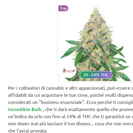
Top
20 - 24% THC
Per i coltivatori di cannabis e altri appassionati, può essere d
affidabili da cui acquistare le tue cime, poiché molti dispen
considerati un "business essenziale". Ecco perché ti consig
Incredible Bulk
, che ti darà esattamente quello che promet
un'Indica da urlo con fino al 24% di THC che ti garantirà un
non dover mai più lasciare il tuo divano... cosa che non vor
che l'avrai provata.