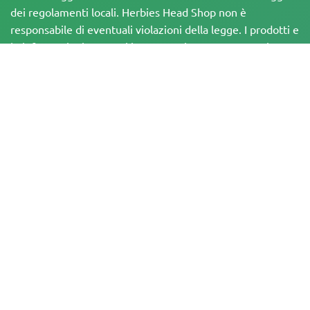
dei regolamenti locali. Herbies Head Shop non è
responsabile di eventuali violazioni della legge. I prodotti e
le informazioni presenti in questo sito non sono stati
valutati dalla FDA e NON sono destinati a diagnosticare,
trattare, curare o prevenire alcuna malattia. Tutti i prodotti
contengono meno dello 0,3% di THC, ove applicabile, in
conformità con le normative federali. È importante
assicurarsi di rispettare le leggi locali, poiché Herbies non
offre consulenza legale e non si assume alcuna
responsabilità per l'uso o la coltivazione di cannabis in aree
in cui è vietato
I pagamenti effettuati su questo sito web possono essere elaborati in due
modi:
— Direttamente da Pure Atmosphere S.A.M. S.L.
— Tramite il nostro fornitore di servizi di pagamento, WORLD SPACE LINK
SL, che ha sede in Calle El Pilar, 17, 03005 Alicante, Spagna, con numero di
identificazione fiscale B56571102, per determinate transazioni.
Copyright © 2007-2026