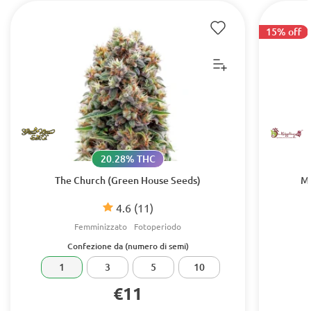
15% off
20.28% THC
The Church (Green House Seeds)
Mi
4.6
(11)
Femminizzato
Fotoperiodo
Confezione da (numero di semi)
1
3
5
10
€11