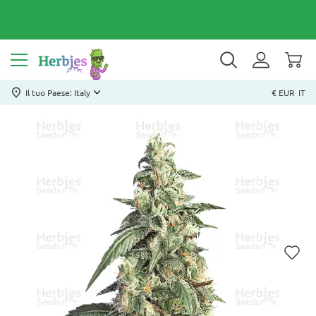
Il tuo Paese: Italy
€ EUR
IT