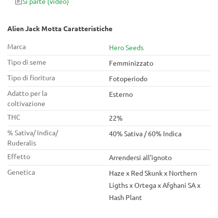
Si parte
(video)
rendendolo perfetto sia per l'uso diurno che notturno e per
stimolare la creatività.
Alien Jack Motta Caratteristiche
Marca
Hero Seeds
Tipo di seme
Femminizzato
Tipo di fioritura
Fotoperiodo
Adatto per la
Esterno
coltivazione
THC
22%
% Sativa/ Indica/
40% Sativa / 60% Indica
Ruderalis
Effetto
Arrendersi all'ignoto
Genetica
Haze x Red Skunk x Northern
Ligths x Ortega x Afghani SA x
Hash Plant