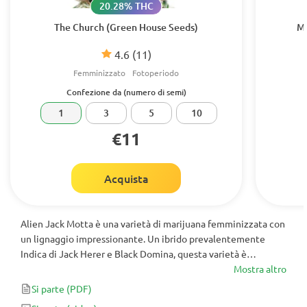
20.28% THC
The Church (Green House Seeds)
Mi
4.6
(11)
Femminizzato
Fotoperiodo
Confezione da (numero di semi)
1
3
5
10
€11
Acquista
Alien Jack Motta è una varietà di marijuana femminizzata con
un lignaggio impressionante. Un ibrido prevalentemente
Indica di Jack Herer e Black Domina, questa varietà è
incredibilmente generosa in termini di resa, resina e sapori
Mostra altro
fruttati e rigogliosi. Alien Jack Motta ha fino al 22% di THC e
Si parte
(PDF)
rilassa profondamente l'utente senza metterti KO,