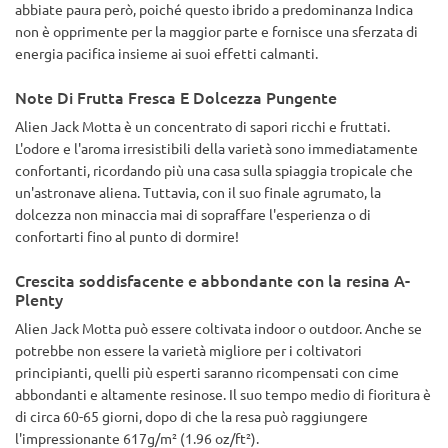
abbiate paura però, poiché questo ibrido a predominanza Indica
non è opprimente per la maggior parte e fornisce una sferzata di
energia pacifica insieme ai suoi effetti calmanti.
Note Di Frutta Fresca E Dolcezza Pungente
Alien Jack Motta è un concentrato di sapori ricchi e fruttati.
L'odore e l'aroma irresistibili della varietà sono immediatamente
confortanti, ricordando più una casa sulla spiaggia tropicale che
un'astronave aliena. Tuttavia, con il suo finale agrumato, la
dolcezza non minaccia mai di sopraffare l'esperienza o di
confortarti fino al punto di dormire!
Crescita soddisfacente e abbondante con la resina A-
Plenty
Alien Jack Motta può essere coltivata indoor o outdoor. Anche se
potrebbe non essere la varietà migliore per i coltivatori
principianti, quelli più esperti saranno ricompensati con cime
abbondanti e altamente resinose. Il suo tempo medio di fioritura è
di circa 60-65 giorni, dopo di che la resa può raggiungere
l'impressionante 617g/m² (1.96 oz/ft²).