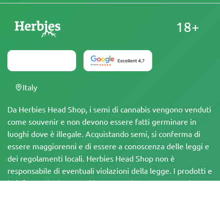
18+
Italy
Da Herbies Head Shop, i semi di cannabis vengono venduti
come souvenir e non devono essere fatti germinare in
luoghi dove è illegale. Acquistando semi, si conferma di
essere maggiorenni e di essere a conoscenza delle leggi e
dei regolamenti locali. Herbies Head Shop non è
responsabile di eventuali violazioni della legge. I prodotti e
le informazioni presenti in questo sito non sono stati
valutati dalla FDA e NON sono destinati a diagnosticare,
trattare, curare o prevenire alcuna malattia. Tutti i prodotti
contengono meno dello 0,3% di THC, ove applicabile, in