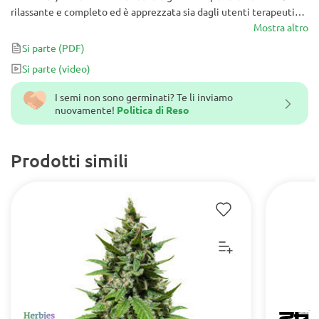
rilassante e completo ed è apprezzata sia dagli utenti terapeutici
che da quelli ricreativi.
Mostra altro
Si parte
(PDF)
Si parte
(video)
I semi non sono germinati? Te li inviamo
nuovamente!
Politica di Reso
Prodotti simili