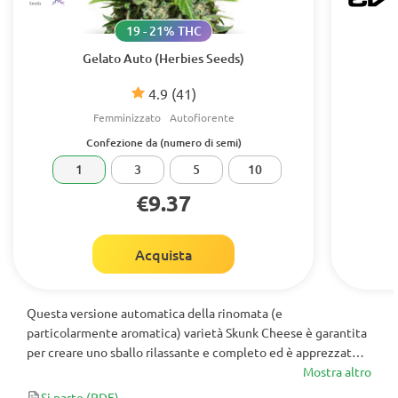
19 - 21% THC
Gelato Auto (Herbies Seeds)
4.9
(41)
Femminizzato
Autofiorente
Confezione da (numero di semi)
1
3
5
10
€9.37
Acquista
Questa versione automatica della rinomata (e
particolarmente aromatica) varietà Skunk Cheese è garantita
per creare uno sballo rilassante e completo ed è apprezzata
sia dagli utenti terapeutici che da quelli ricreativi.
Mostra altro
Si parte
(PDF)