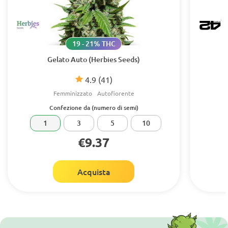
19 - 21% THC
Gelato Auto (Herbies Seeds)
4.9
(41)
Femminizzato
Autofiorente
Confezione da (numero di semi)
1
3
5
10
€9.37
Acquista