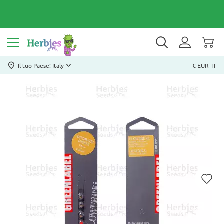
Il tuo Paese: Italy
€ EUR
IT