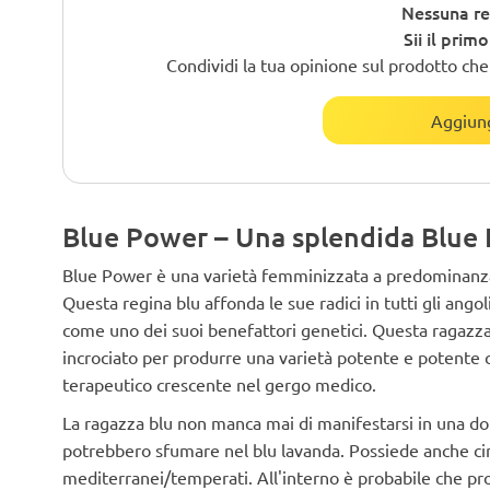
Nessuna re
Sii il prim
Condividi la tua opinione sul prodotto che h
Aggiung
Blue Power – Una splendida Blue
Blue Power è una varietà femminizzata a predominanza I
Questa regina blu affonda le sue radici in tutti gli ang
come uno dei suoi benefattori genetici. Questa ragazza
incrociato per produrre una varietà potente e potente 
terapeutico crescente nel gergo medico.
La ragazza blu non manca mai di manifestarsi in una don
potrebbero sfumare nel blu lavanda. Possiede anche ci
mediterranei/temperati. All'interno è probabile che pr