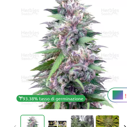
16%
THC
93.38% tasso di germinazione