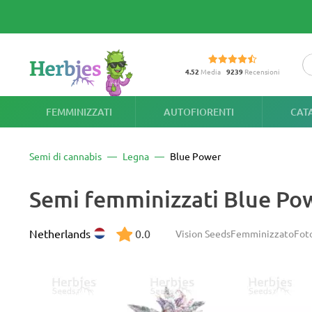
4.52
Media
9239
Recensioni
FEMMINIZZATI
AUTOFIORENTI
CAT
Semi di cannabis
Legna
Blue Power
Semi femminizzati Blue Po
Netherlands
0.0
Vision Seeds
Femminizzato
Fot