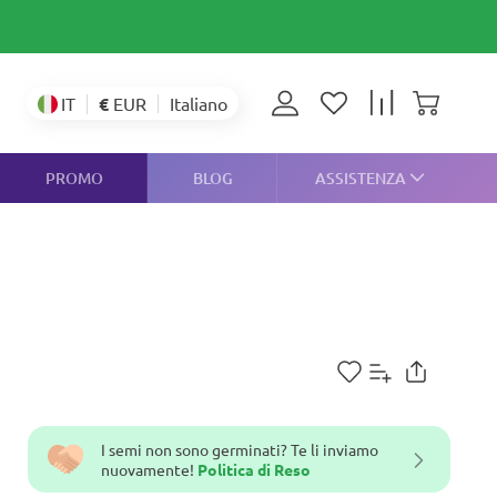
€
EUR
IT
Italiano
PROMO
BLOG
ASSISTENZA
I semi non sono germinati? Te li inviamo
nuovamente!
Politica di Reso