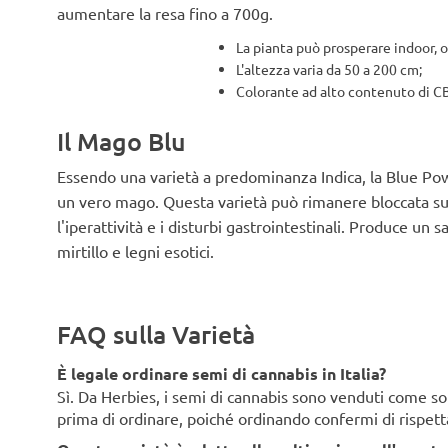
aumentare la resa fino a 700g.
La pianta può prosperare indoor, o
L'altezza varia da 50 a 200 cm;
Colorante ad alto contenuto di CB
Il Mago Blu
Essendo una varietà a predominanza Indica, la Blue Po
un vero mago. Questa varietà può rimanere bloccata su
l'iperattività e i disturbi gastrointestinali. Produce u
mirtillo e legni esotici.
FAQ sulla Varietà
È legale ordinare semi di cannabis in Italia?
Sì. Da Herbies, i semi di cannabis sono venduti come souv
prima di ordinare, poiché ordinando confermi di rispett