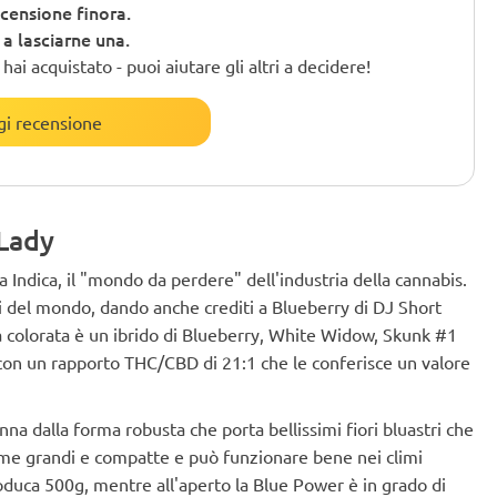
censione finora.
o a lasciarne una.
ai acquistato - puoi aiutare gli altri a decidere!
i recensione
 Lady
ndica, il "mondo da perdere" dell'industria della cannabis.
oli del mondo, dando anche crediti a Blueberry di DJ Short
 colorata è un ibrido di Blueberry, White Widow, Skunk #1
con un rapporto THC/CBD di 21:1 che le conferisce un valore
na dalla forma robusta che porta bellissimi fiori bluastri che
me grandi e compatte e può funzionare bene nei climi
oduca 500g, mentre all'aperto la Blue Power è in grado di