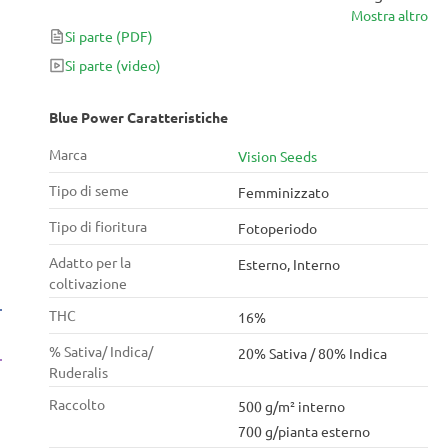
Mostra altro
Con un alto livello di CBD e il 21% di THC, questa
Si parte
(PDF)
varietà è un vero stimolatore della creatività e un
potenziatore della concentrazione. Gli amanti
Si parte
(video)
dell'Indica apprezzeranno Blue Power per la sua
capacità di mantenere i nervi rilassati per tutto il
Blue Power Caratteristiche
tempo che desiderano!
Marca
Vision Seeds
Tipo di seme
Femminizzato
Tipo di fioritura
Fotoperiodo
Adatto per la
Esterno, Interno
coltivazione
THC
16%
% Sativa/ Indica/
20% Sativa / 80% Indica
Ruderalis
Raccolto
500 g/m² interno
700 g/pianta esterno