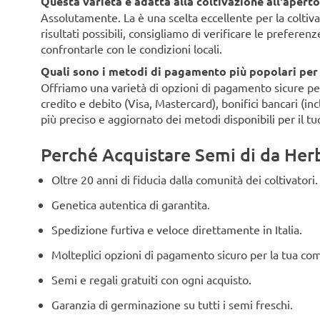
Questa varietà è adatta alla coltivazione all'aperto 
Assolutamente. La è una scelta eccellente per la coltivaz
risultati possibili, consigliamo di verificare le preferen
confrontarle con le condizioni locali.
Quali sono i metodi di pagamento più popolari per i 
Offriamo una varietà di opzioni di pagamento sicure per i 
credito e debito (Visa, Mastercard), bonifici bancari (i
più preciso e aggiornato dei metodi disponibili per il tu
Perché Acquistare Semi di da Herbi
Oltre 20 anni di fiducia dalla comunità dei coltivatori.
Genetica autentica di garantita.
Spedizione furtiva e veloce direttamente in Italia.
Molteplici opzioni di pagamento sicuro per la tua co
Semi e regali gratuiti con ogni acquisto.
Garanzia di germinazione su tutti i semi freschi.