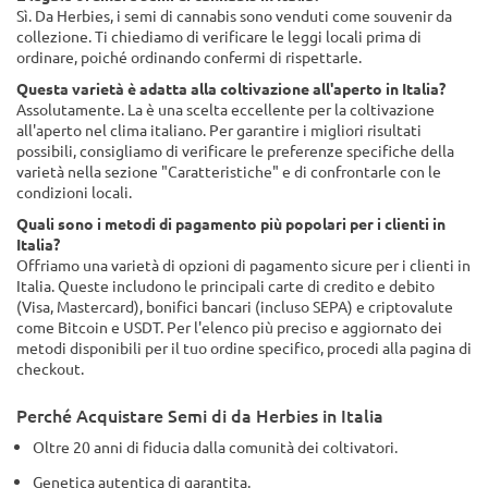
Sì. Da Herbies, i semi di cannabis sono venduti come souvenir da
collezione. Ti chiediamo di verificare le leggi locali prima di
ordinare, poiché ordinando confermi di rispettarle.
Questa varietà è adatta alla coltivazione all'aperto in Italia?
Assolutamente. La è una scelta eccellente per la coltivazione
all'aperto nel clima italiano. Per garantire i migliori risultati
possibili, consigliamo di verificare le preferenze specifiche della
varietà nella sezione "Caratteristiche" e di confrontarle con le
condizioni locali.
Quali sono i metodi di pagamento più popolari per i clienti in
Italia?
Offriamo una varietà di opzioni di pagamento sicure per i clienti in
Italia. Queste includono le principali carte di credito e debito
(Visa, Mastercard), bonifici bancari (incluso SEPA) e criptovalute
come Bitcoin e USDT. Per l'elenco più preciso e aggiornato dei
metodi disponibili per il tuo ordine specifico, procedi alla pagina di
checkout.
Perché Acquistare Semi di da Herbies in Italia
Oltre 20 anni di fiducia dalla comunità dei coltivatori.
Genetica autentica di garantita.