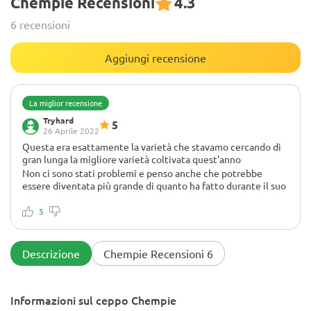
Chempie Recensioni
4.3
6 recensioni
Aggiungi recensione
La miglior recensione
Tryhard
5
26 Aprile 2022
Questa era esattamente la varietà che stavamo cercando di
gran lunga la migliore varietà coltivata quest'anno
Non ci sono stati problemi e penso anche che potrebbe
essere diventata più grande di quanto ha fatto durante il suo
allungamento, ma la mia luce era bassa di due e non si è
allungata molto per una buona settimana, quindi ho alzato la
5
luce e poi ha iniziato ad allungare i desideri Avrei avuto più
Quando stava crescendo odorava di vera e propria chimica e
spazio
ho pensato che avesse un fenotipo chimico, ma quando l'ho
tagliato e asciugato l'odore era molto diverso come la torta
Descrizione
Chempie Recensioni 6
fresca e una dolcezza, ma hai anche avuto una buona
esplosione di chemdawg lì sicuramente direi è un buon mix
delle due varietà che il mio amico ha fumato cherry pie che
Informazioni sul ceppo Chempie
non ho mai fatto, ma giura che sa di torta di ciliegie hanno