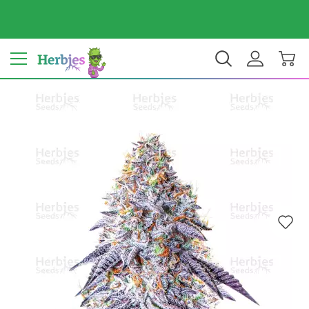
Il tuo Paese: Italy
€ EUR
IT