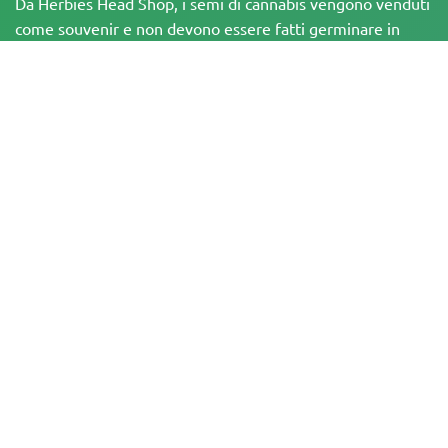
Da Herbies Head Shop, i semi di cannabis vengono venduti
come souvenir e non devono essere fatti germinare in
luoghi dove è illegale. Acquistando semi, si conferma di
essere maggiorenni e di essere a conoscenza delle leggi e
dei regolamenti locali. Herbies Head Shop non è
responsabile di eventuali violazioni della legge. I prodotti e
le informazioni presenti in questo sito non sono stati
valutati dalla FDA e NON sono destinati a diagnosticare,
trattare, curare o prevenire alcuna malattia. Tutti i prodotti
contengono meno dello 0,3% di THC, ove applicabile, in
conformità con le normative federali. È importante
assicurarsi di rispettare le leggi locali, poiché Herbies non
offre consulenza legale e non si assume alcuna
responsabilità per l'uso o la coltivazione di cannabis in aree
in cui è vietato
I pagamenti effettuati su questo sito web possono essere elaborati in due
modi:
— Direttamente da Pure Atmosphere S.A.M. S.L.