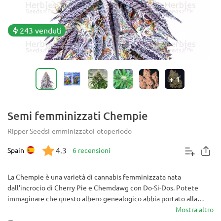
243 venduti
+
1
Semi femminizzati Chempie
Ripper Seeds
Femminizzato
Fotoperiodo
4.3
Spain
6 recensioni
La Chempie è una varietà di cannabis femminizzata nata
dall'incrocio di Cherry Pie e Chemdawg con Do-Si-Dos. Potete
immaginare che questo albero genealogico abbia portato alla
creazione di una delle varietà di cannabis dall'odore più unico
Mostra altro
disponibili sul mercato. Il lignaggio genetico di Chempie, gli alti