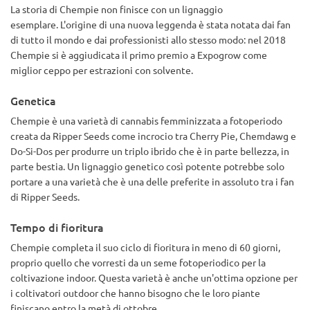
dato questa varietà a tre persone e l'hanno adorata tutte
La storia di Chempie non finisce con un lignaggio
Densità queste cime sono super dense, solide come biglie 9/
esemplare. L'origine di una nuova leggenda è stata notata dai fan
10
Il gusto è fuori dal mondo 10/10
di tutto il mondo e dai professionisti allo stesso modo: nel 2018
Alto è un buon ronzio di 2 ore non mi fa assonnato o pigro
Chempie si è aggiudicata il primo premio a Expogrow come
buon giorno fumare alto 7/10
miglior ceppo per estrazioni con solvente.
Rendimento per la verdura e per la sua taglia 7/10
Tricoma il ceppo è davvero gelido 8/10
Genetica
Chempie è una varietà di cannabis femminizzata a fotoperiodo
creata da Ripper Seeds come incrocio tra Cherry Pie, Chemdawg e
Do-Si-Dos per produrre un triplo ibrido che è in parte bellezza, in
parte bestia. Un lignaggio genetico così potente potrebbe solo
portare a una varietà che è una delle preferite in assoluto tra i fan
di Ripper Seeds.
Tempo di fioritura
Chempie completa il suo ciclo di fioritura in meno di 60 giorni,
proprio quello che vorresti da un seme fotoperiodico per la
coltivazione indoor. Questa varietà è anche un'ottima opzione per
i coltivatori outdoor che hanno bisogno che le loro piante
finiscano entro la metà di ottobre.