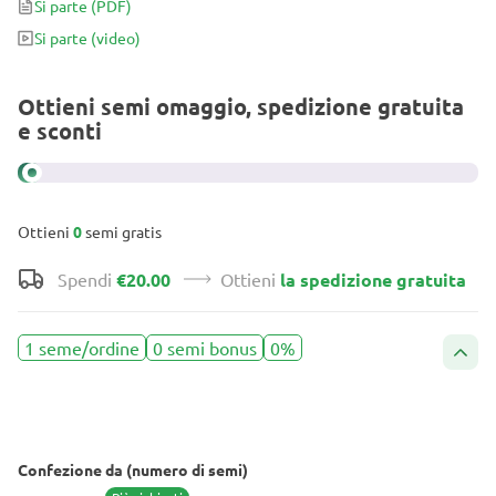
Si parte
(PDF)
livelli di THC e le rese eccellenti la rendono davvero una varietà di
Si parte
(video)
cannabis premium.
Ottieni semi omaggio, spedizione gratuita
e sconti
Ottieni
0
semi gratis
Spendi
€20.00
Ottieni
la spedizione gratuita
1 seme/ordine
0 semi bonus
0%
Confezione da (numero di semi)