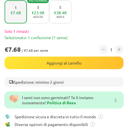
Più richiesti
3
5
1
€7.68
€23.08
€38.48
€23.04
€38.4
Solo 1 rimasti
Selezionato: 1 confezione (1 seme)
€7.68
/ €7.68 per seme
Aggiungi al carrello
Spedizione: minimo 2 giorni
I semi non sono germinati? Te li inviamo
nuovamente!
Politica di Reso
Spedizione sicura e discreta in tutto il mondo
?
Diverse opzioni di pagamento disponibili
?