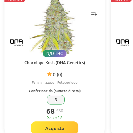
N/D THC
Chocolope Kush (DNA Genetics)
0
(0)
Femminizzato
Fotoperiodo
Confezione da (numero di semi)
5
68
€80
Salva 12
Acquista