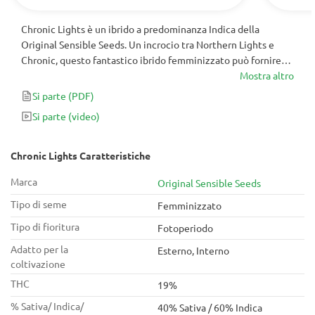
Chronic Lights è un ibrido a predominanza Indica della
Original Sensible Seeds. Un incrocio tra Northern Lights e
Chronic, questo fantastico ibrido femminizzato può fornire
fino a 650 g/m2 di fiori densi e resinosi in meno di 60 giorni di
Mostra altro
fioritura.
Si parte
(PDF)
Si parte
(video)
Chronic Lights Caratteristiche
Marca
Original Sensible Seeds
Tipo di seme
Femminizzato
Tipo di fioritura
Fotoperiodo
Adatto per la
Esterno, Interno
coltivazione
THC
19%
% Sativa/ Indica/
40% Sativa / 60% Indica