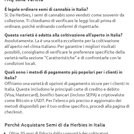
È legale ordinare semi di cannabis in Italia?
Sì. Da Herbies, i semi di cannabis sono venduti come souvenir da
collezione. Ti chiediamo di verificare le leggi locali prima di
ordinare, poiché ordinando confermi di rispettarle.
Questa varietà è adatta alla coltivazione all'aperto in Italia?
Assolutamente. La è una scelta eccellente per la coltivazione
all'aperto nel clima italiano. Per garantire i migliori risultati
possibili, consigliamo di verificare le preferenze specifiche della
varietà nella sezione "Caratteristiche" e di confrontarle con le
condizioni locali.
Quali sono i metodi di pagamento più popolari per i clienti in
Italia?
Offriamo una varietà di opzioni di pagamento sicure per i clienti in
Italia. Queste includono le principali carte di credito e debito
(Visa, Mastercard), bonifici bancari (incluso SEPA) e criptovalute
come Bitcoin e USDT. Per l'elenco più preciso e aggiornato dei
metodi disponibili per il tuo ordine specifico, procedi alla pagina di
checkout.
Perché Acquistare Semi di da Herbies in Italia
Oltre 20 anni di fiducia dalla comunità dei coltivatori.