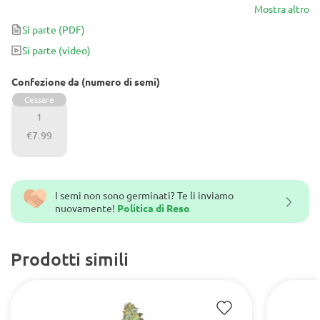
densi e resinosi in meno di 60 giorni di fioritura.
Mostra altro
Si parte
(PDF)
Si parte
(video)
Confezione da (numero di semi)
Cessare
1
€7.99
I semi non sono germinati? Te li inviamo
nuovamente!
Politica di Reso
Prodotti simili