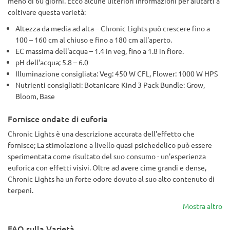
meno di 60 giorni. Ecco alcune ulteriori informazioni per aiutarti a
coltivare questa varietà:
Altezza da media ad alta – Chronic Lights può crescere fino a
100 – 160 cm al chiuso e fino a 180 cm all'aperto.
EC massima dell'acqua – 1.4 in veg, fino a 1.8 in fiore.
pH dell'acqua; 5.8 – 6.0
Illuminazione consigliata: Veg: 450 W CFL, Flower: 1000 W HPS
Nutrienti consigliati: Botanicare Kind 3 Pack Bundle: Grow,
Bloom, Base
Fornisce ondate di euforia
Chronic Lights è una descrizione accurata dell'effetto che
fornisce; La stimolazione a livello quasi psichedelico può essere
sperimentata come risultato del suo consumo - un'esperienza
euforica con effetti visivi. Oltre ad avere cime grandi e dense,
Chronic Lights ha un forte odore dovuto al suo alto contenuto di
terpeni.
Mostra altro
FAQ sulla Varietà