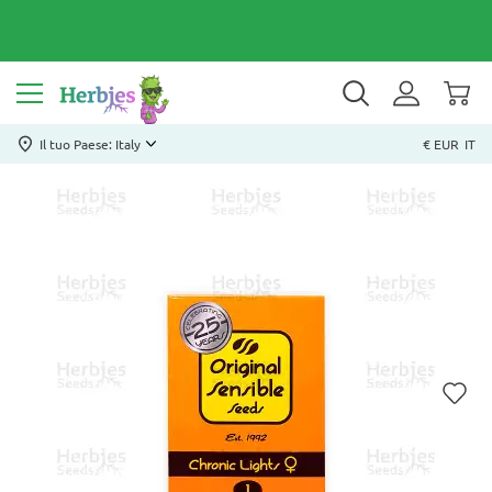
Il tuo Paese: Italy
€ EUR
IT