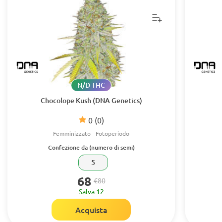
N/D THC
Chocolope Kush (DNA Genetics)
0
(0)
Femminizzato
Fotoperiodo
Confezione da (numero di semi)
5
68
€80
Salva 12
Acquista