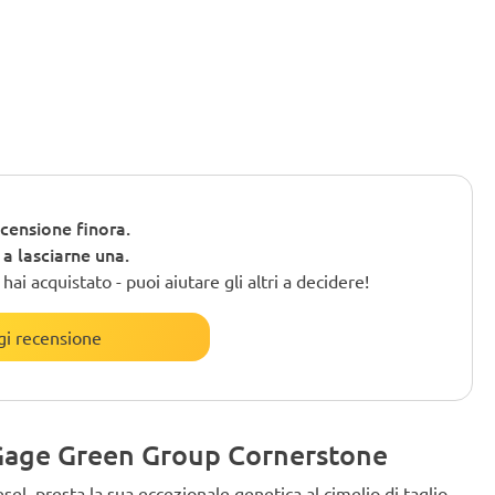
censione finora.
o a lasciarne una.
ai acquistato - puoi aiutare gli altri a decidere!
i recensione
i Gage Green Group Cornerstone
el, presta la sua eccezionale genetica al cimelio di taglio