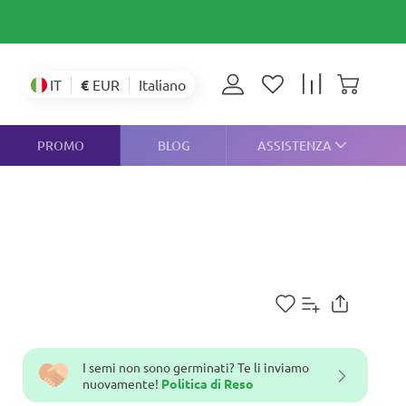
€
EUR
IT
Italiano
PROMO
BLOG
ASSISTENZA
I semi non sono germinati? Te li inviamo
nuovamente!
Politica di Reso