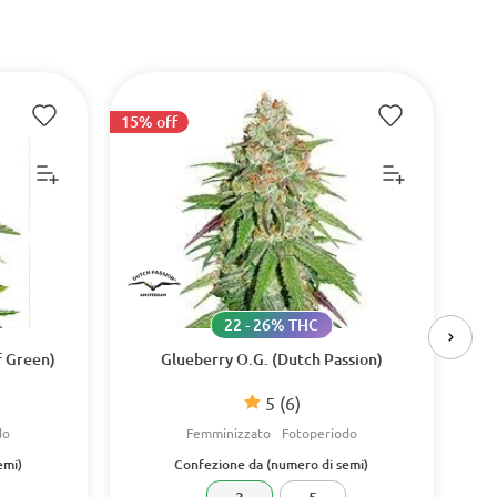
15% off
15%
22 - 26% THC
f Green)
Glueberry O.G. (Dutch Passion)
Z
5
(6)
do
Femminizzato
Fotoperiodo
emi)
Confezione da (numero di semi)