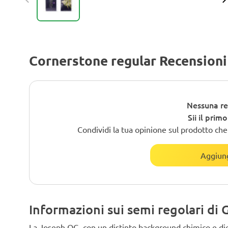
Cornerstone regular Recensioni
Nessuna re
Sii il prim
Condividi la tua opinione sul prodotto che h
Aggiung
Informazioni sui semi regolari d
La Joseph OG, con un distinto background chimico e dies