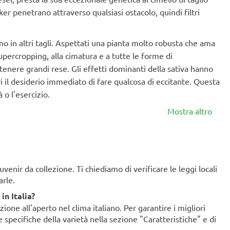
r penetrano attraverso qualsiasi ostacolo, quindi filtri
ano in altri tagli. Aspettati una pianta molto robusta che ama
upercropping, alla cimatura e a tutte le forme di
nere grandi rese. Gli effetti dominanti della sativa hanno
 il desiderio immediato di fare qualcosa di eccitante. Questa
 o l'esercizio.
Mostra altro
enir da collezione. Ti chiediamo di verificare le leggi locali
arle.
in Italia?
ione all'aperto nel clima italiano. Per garantire i migliori
ze specifiche della varietà nella sezione "Caratteristiche" e di