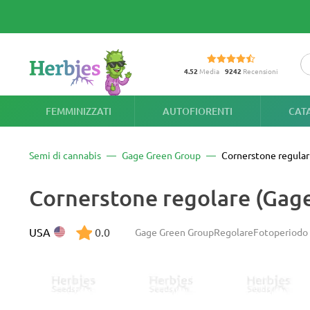
4.52
Media
9242
Recensioni
FEMMINIZZATI
AUTOFIORENTI
CAT
Semi di cannabis
Gage Green Group
Cornerstone regular
Cornerstone regolare (Gag
USA
0.0
Gage Green Group
Regolare
Fotoperiodo