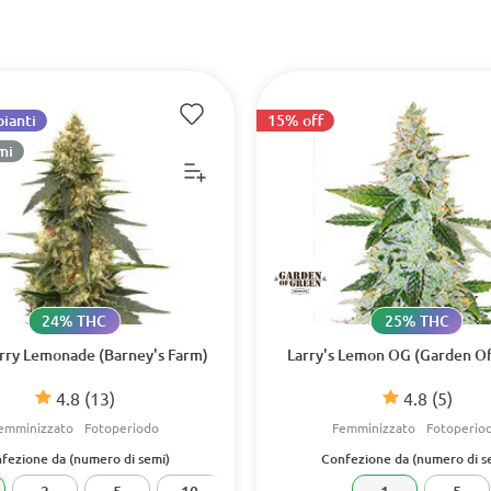
pianti
15% off
mi
24% THC
25% THC
rry Lemonade (Barney's Farm)
Larry's Lemon OG (Garden O
4.8
(13)
4.8
(5)
emminizzato
Fotoperiodo
Femminizzato
Fotoperio
fezione da (numero di semi)
Confezione da (numero di s