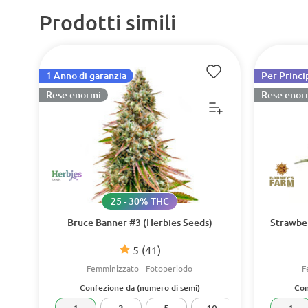
Prodotti simili
1 Anno di garanzia
Per Princi
Rese enormi
Rese enor
25 - 30% THC
Bruce Banner #3 (Herbies Seeds)
Strawbe
5
(41)
Femminizzato
Fotoperiodo
F
Confezione da (numero di semi)
Con