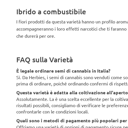
Ibrido a combustibile
I fiori prodotti da questa varietà hanno un profilo aroma
accompagneranno i loro effetti narcotici che ti farann
che durerà per ore.
FAQ sulla Varietà
È legale ordinare semi di cannabis in Italia?
Sì. Da Herbies, i semi di cannabis sono venduti come souv
prima di ordinare, poiché ordinando confermi di rispett
Questa varietà è adatta alla coltivazione all'aperto 
Assolutamente. La è una scelta eccellente per la coltivaz
risultati possibili, consigliamo di verificare le preferen
confrontarle con le condizioni locali.
Quali sono i metodi di pagamento più popolari per i 
Offriamo una varietà di opzioni di pagamento sicure per i 