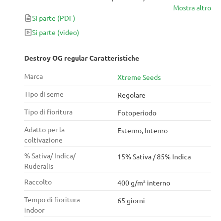
Mostra altro
e dolori fisici. Facile da coltivare e una bella
Si parte
(PDF)
opportunità per fare un po' di allevamento. Non
perderlo!
Si parte
(video)
Destroy OG regular Caratteristiche
Marca
Xtreme Seeds
Tipo di seme
Regolare
Tipo di fioritura
Fotoperiodo
Adatto per la
Esterno, Interno
coltivazione
% Sativa/ Indica/
15% Sativa / 85% Indica
Ruderalis
Raccolto
400 g/m² interno
Tempo di fioritura
65 giorni
indoor