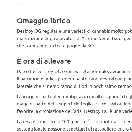
Omaggio ibrido
Destroy OG regular è una varietà di cannabis molto po
maturazione degli allevatori di Xtreme Seed. I suoi geni
che forniranno un forte pugno da KO.
È ora di allevare
Dato che Destroy OG è una varietà normale, avrai piante
Il patrimonio Indica predominante sarà mostrato in pia
laterale che si riempiranno di fiori in pochissimo tempo
La maggior parte dei fenotipi avrà un alto rapporto fogl
maggior parte della superficie fogliare. I coltivatori i
favorire la circolazione dell'aria. Destroy OG è una var
2
La resa è superiore a 400 g per m
. La fioritura richie
settentrionale possono aspettarsi di raccogliere entro l