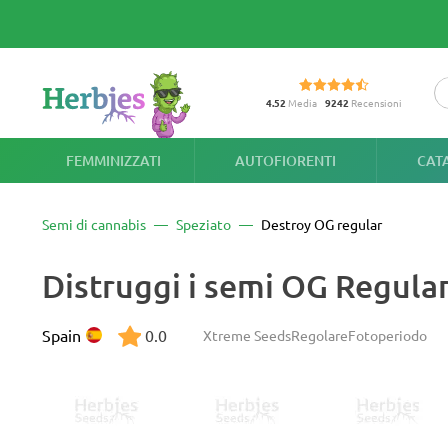
4.52
Media
9242
Recensioni
FEMMINIZZATI
AUTOFIORENTI
CAT
Semi di cannabis
Speziato
Destroy OG regular
Distruggi i semi OG Regula
Spain
0.0
Xtreme Seeds
Regolare
Fotoperiodo