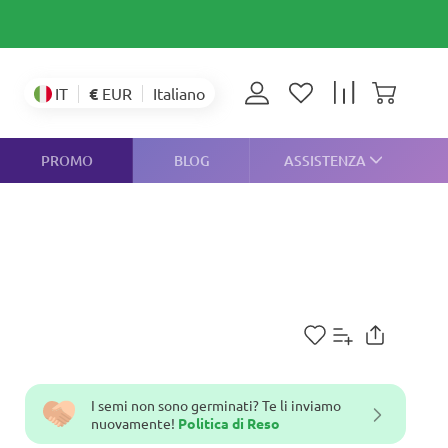
€
EUR
IT
Italiano
PROMO
BLOG
ASSISTENZA
I semi non sono germinati? Te li inviamo
nuovamente!
Politica di Reso