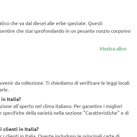
tico che va dal diesel alle erbe speziate. Questi
o sentire che stai sprofondando in un pesante ronzio corporeo
Mostra altro
enir da collezione. Ti chiediamo di verificare le leggi locali
arle.
in Italia?
ione all'aperto nel clima italiano. Per garantire i migliori
ze specifiche della varietà nella sezione "Caratteristiche" e di
clienti in Italia?
clienti in Italia. Queste includono le principali carte di