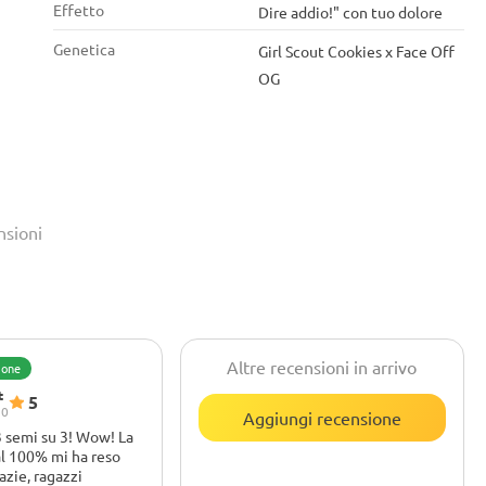
Effetto
Dire addio!" con tuo dolore
Genetica
Girl Scout Cookies x Face Off
OG
nsioni
Altre recensioni in arrivo
ione
t
5
20
Aggiungi recensione
3 semi su 3! Wow! La
l 100% mi ha reso
razie, ragazzi