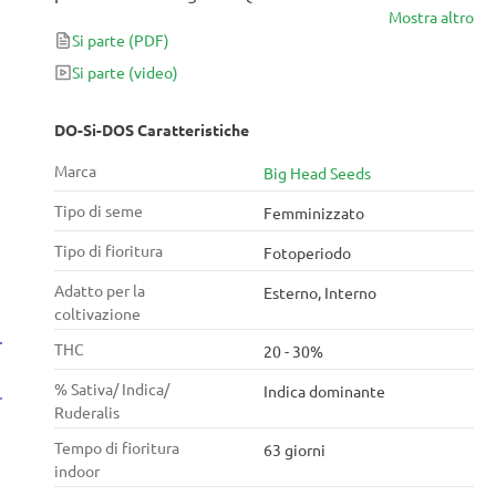
Mostra altro
nota per produrre fino a 400g/m² di cime scintillanti
Si parte
(PDF)
in 9 settimane, ma non è tutto. Do-Si-Dos è capace di
un devastante contenuto di THC del 30%, che è
Si parte
(video)
inaudito per la maggior parte dei coltivatori.
DO-Si-DOS Caratteristiche
Marca
Big Head Seeds
Tipo di seme
Femminizzato
Tipo di fioritura
Fotoperiodo
Adatto per la
Esterno, Interno
coltivazione
THC
20 - 30%
% Sativa/ Indica/
Indica dominante
Ruderalis
Tempo di fioritura
63 giorni
indoor