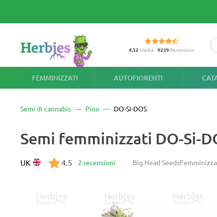
4.52
Media
9239
Recensioni
FEMMINIZZATI
AUTOFIORENTI
CAT
Semi di cannabis
Pino
DO-Si-DOS
Semi femminizzati DO-Si-D
UK
4.5
2 recensioni
Big Head Seeds
Femminizza