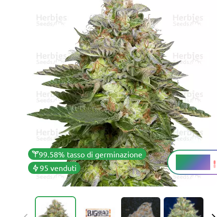
99.58% tasso di germinazione
20 - 30%
THC
95 venduti