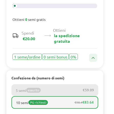
Ottieni
0
semi gratis
Ottieni
Spendi
la spedizione
€20.00
gratuita
1 seme/ordine
0 semi bonus
0%
Confezione da (numero di semi)
€59.09
5 semi
esaurito
€83.64
10 semi
Più richiesti
€98.4