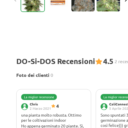
DO-Si-DOS Recensioni
4.5
2 rece
Foto dei clienti
0
La miglior recensione
La miglior recens
Chris
CaliConnec
4
2 Marzo 2021
5 Aprile 20
una pianta molto robusta. Ottimo
Sono spuntati 
per le coltivazioni indoor
germinazione a
così felice))) g
Ho appena germinato 20 piante. Sì,