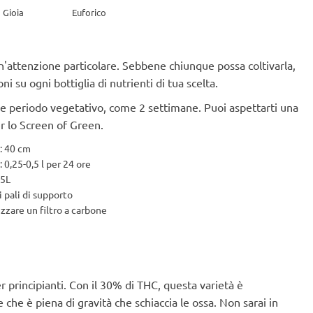
Gioia
Euforico
n'attenzione particolare. Sebbene chiunque possa coltivarla,
 su ogni bottiglia di nutrienti di tua scelta.
eve periodo vegetativo, come 2 settimane. Puoi aspettarti una
r lo Screen of Green.
a: 40 cm
 0,25-0,5 l per 24 ore
15L
i pali di supporto
izzare un filtro a carbone
 principianti. Con il 30% di THC, questa varietà è
e che è piena di gravità che schiaccia le ossa. Non sarai in