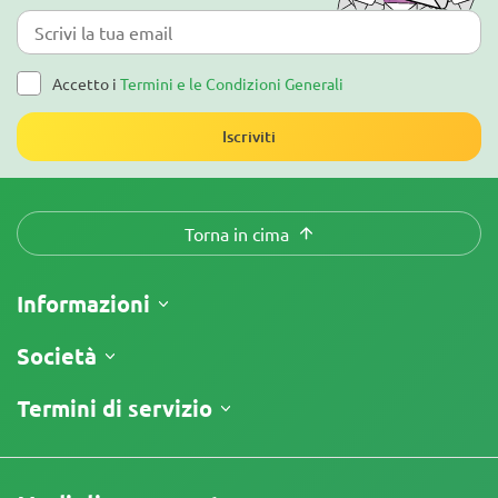
Accetto i
Termini e le Condizioni Generali
Iscriviti
Torna in cima
Informazioni
Spedizione
Società
Tracking
Chi siamo
Termini di servizio
Politica di Reso
Contatti
Listino prezzi
Termini e Condizioni
Recensioni
Promo
Limitazione di Responsabilità
Programma di Affiliazione