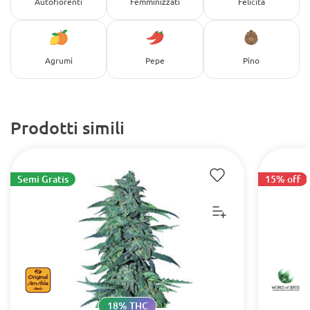
Autofiorenti
Femminizzati
Felicità
Agrumi
Pepe
Pino
Prodotti simili
Semi Gratis
15% off
18% THC