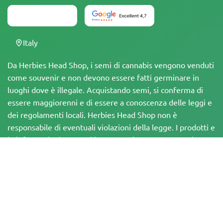
Italy
Da Herbies Head Shop, i semi di cannabis vengono venduti
come souvenir e non devono essere fatti germinare in
luoghi dove è illegale. Acquistando semi, si conferma di
essere maggiorenni e di essere a conoscenza delle leggi e
dei regolamenti locali. Herbies Head Shop non è
responsabile di eventuali violazioni della legge. I prodotti e
le informazioni presenti in questo sito non sono stati
valutati dalla FDA e NON sono destinati a diagnosticare,
trattare, curare o prevenire alcuna malattia. Tutti i prodotti
contengono meno dello 0,3% di THC, ove applicabile, in
conformità con le normative federali. È importante
assicurarsi di rispettare le leggi locali, poiché Herbies non
offre consulenza legale e non si assume alcuna