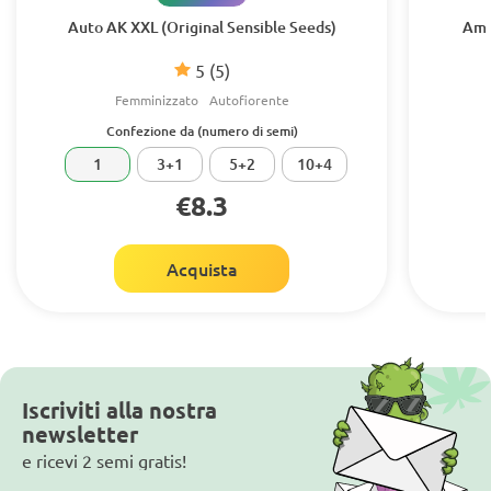
Auto AK XXL (Original Sensible Seeds)
Amn
5
(5)
Femminizzato
Autofiorente
Confezione da (numero di semi)
1
3+1
5+2
10+4
€8.3
Acquista
Iscriviti alla nostra
newsletter
e ricevi 2 semi gratis!