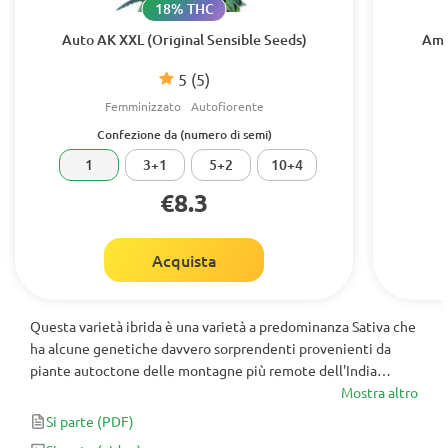
18% THC
Auto AK XXL (Original Sensible Seeds)
Amn
5
(5)
Femminizzato
Autofiorente
Confezione da (numero di semi)
1
3+1
5+2
10+4
€8.3
Acquista
Questa varietà ibrida è una varietà a predominanza Sativa che
ha alcune genetiche davvero sorprendenti provenienti da
piante autoctone delle montagne più remote dell'India
settentrionale... La pianta originale Garhwali Shiva che è stata
Mostra altro
utilizzata per creare questo ibrido si è adattata al clima rigido
Si parte
(PDF)
e le alte quote dell'Himalaya. Un vero guerriero!