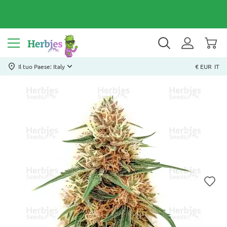
Il tuo Paese: Italy
€ EUR
IT