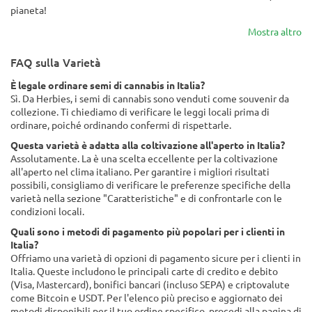
pianeta!
Mostra altro
FAQ sulla Varietà
È legale ordinare semi di cannabis in Italia?
Sì. Da Herbies, i semi di cannabis sono venduti come souvenir da
collezione. Ti chiediamo di verificare le leggi locali prima di
ordinare, poiché ordinando confermi di rispettarle.
Questa varietà è adatta alla coltivazione all'aperto in Italia?
Assolutamente. La è una scelta eccellente per la coltivazione
all'aperto nel clima italiano. Per garantire i migliori risultati
possibili, consigliamo di verificare le preferenze specifiche della
varietà nella sezione "Caratteristiche" e di confrontarle con le
condizioni locali.
Quali sono i metodi di pagamento più popolari per i clienti in
Italia?
Offriamo una varietà di opzioni di pagamento sicure per i clienti in
Italia. Queste includono le principali carte di credito e debito
(Visa, Mastercard), bonifici bancari (incluso SEPA) e criptovalute
come Bitcoin e USDT. Per l'elenco più preciso e aggiornato dei
metodi disponibili per il tuo ordine specifico, procedi alla pagina di