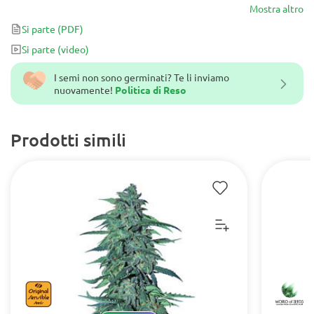
La pianta originale Garhwali Shiva che è stata utilizzata per creare
Mostra altro
questo ibrido si è adattata al clima rigido e le alte quote
Si parte
(PDF)
dell'Himalaya. Un vero guerriero!
Si parte
(video)
I semi non sono germinati? Te li inviamo
nuovamente!
Politica di Reso
Prodotti simili