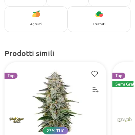
Agrumi
Fruttati
Prodotti simili
Top
Top
Semi Grat
23% THC