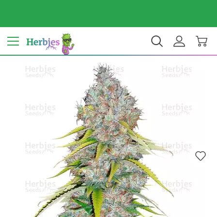
Il tuo Paese: Italy
€ EUR
IT