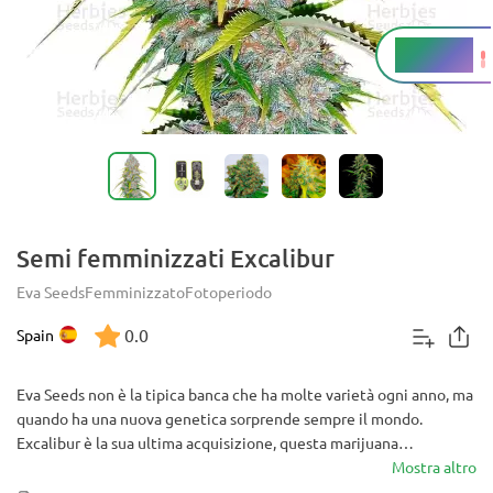
15 - 19%
THC
Semi femminizzati Excalibur
Eva Seeds
Femminizzato
Fotoperiodo
0.0
Spain
Eva Seeds non è la tipica banca che ha molte varietà ogni anno, ma
quando ha una nuova genetica sorprende sempre il mondo.
Excalibur è la sua ultima acquisizione, questa marijuana
femminizzata nella sua breve carriera ha già ricevuto numerosi
Mostra altro
riconoscimenti in varie competizioni cannabiche (Canarias e