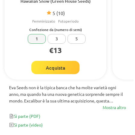
Hawaiian Snow (Green House Seeds)
5
(10)
Femminizzato
Fotoperiodo
Confezione da (numero di semi)
1
3
5
€13
Acquista
Eva Seeds non è la tipica banca che ha molte varietà ogni
anno, ma quando ha una nuova genetica sorprende sempre il
mondo. Excalibur è la sua ultima acquisizione, questa
marijuana femminizzata nella sua breve carriera ha già
Mostra altro
ricevuto numerosi riconoscimenti in varie competizioni
Si parte
(PDF)
cannabiche (Canarias e Spanabis Summer 2013
Si parte
(video)
rispettivamente alla sezione Hash Cup e Interior Bio).