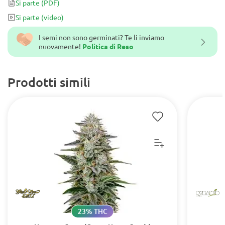
Si parte
(PDF)
Spanabis Summer 2013 rispettivamente alla sezione Hash Cup e
Si parte
(video)
Interior Bio).
I semi non sono germinati? Te li inviamo
nuovamente!
Politica di Reso
Prodotti simili
23% THC