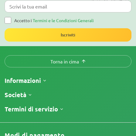
Accetto i
Termini e le Condizioni Generali
Iscriviti
Torna in cima
Informazioni
Spedizione
Società
Tracking
Chi siamo
Termini di servizio
Politica di Reso
Contatti
Listino prezzi
Termini e Condizioni
Recensioni
Promo
Limitazione di Responsabilità
Programma di Affiliazione
Modi di pagamento