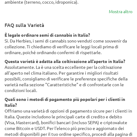
ambiente (terreno, cocco, idroponica).
Mostra altro
FAQ sulla Varietà
È legale ordinare semi di cannabis in Italia?
Sì. Da Herbies, i semi di cannabis sono venduti come souvenir da
collezione. Ti chiediamo di verificare le leggi locali prima di
ordinare, poiché ordinando confermi di rispettarle.
Questa varietà è adatta alla coltivazione all'aperto in Italia?
Assolutamente. La è una scelta eccellente per la coltivazione
all'aperto nel clima italiano. Per garantire i migliori risultati
possibili, consigliamo di verificare le preferenze specifiche della
varietà nella sezione "Caratteristiche" e di confrontarle con le
condizioni locali.
Quali sono i metodi di pagamento più popolari per i clienti in
Italia?
Offriamo una varietà di opzioni di pagamento sicure per i clienti in
Italia. Queste includono le principali carte di credito e debito
(Visa, Mastercard), bonifici bancari (incluso SEPA) e criptovalute
come Bitcoin e USDT. Per l'elenco più preciso e aggiornato dei
metodi disponibili per il tuo ordine specifico, procedi alla pagina di