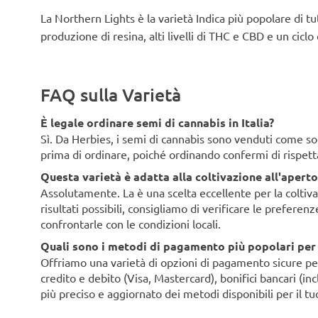
La Northern Lights è la varietà Indica più popolare di tut
produzione di resina, alti livelli di THC e CBD e un cicl
FAQ sulla Varietà
È legale ordinare semi di cannabis in Italia?
Sì. Da Herbies, i semi di cannabis sono venduti come souv
prima di ordinare, poiché ordinando confermi di rispett
Questa varietà è adatta alla coltivazione all'aperto 
Assolutamente. La è una scelta eccellente per la coltivaz
risultati possibili, consigliamo di verificare le preferen
confrontarle con le condizioni locali.
Quali sono i metodi di pagamento più popolari per i 
Offriamo una varietà di opzioni di pagamento sicure per i 
credito e debito (Visa, Mastercard), bonifici bancari (i
più preciso e aggiornato dei metodi disponibili per il tu