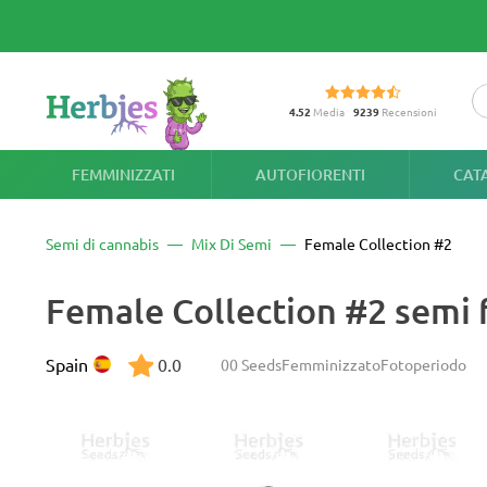
4.52
Media
9239
Recensioni
FEMMINIZZATI
AUTOFIORENTI
CAT
Semi di cannabis
Mix Di Semi
Female Collection #2
Female Collection #2 semi 
Spain
0.0
00 Seeds
Femminizzato
Fotoperiodo