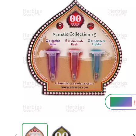
18 - 22%
THC