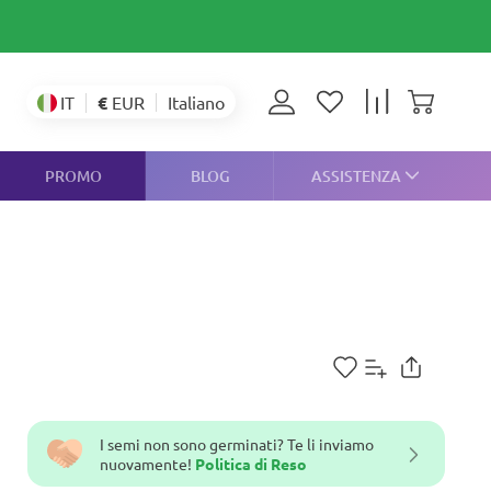
€
EUR
IT
Italiano
PROMO
BLOG
ASSISTENZA
I semi non sono germinati? Te li inviamo
nuovamente!
Politica di Reso