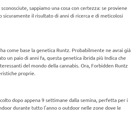
È solo coperta di brina
colpito! DAVVERO DELIZIOSO!
o. Sicuramente sarà
 sconosciute, sappiamo una cosa con certezza: se proviene
 vedo l'ora di
 sicuramente il risultato di anni di ricerca e di meticolosi
 ha come base la genetica Runtz. Probabilmente ne avrai già
o un paio di anni fa, questa genetica ibrida più Indica che
interessanti del mondo della cannabis. Ora, Forbidden Runtz
ristiche proprie.
ccolto dopo appena 9 settimane dalla semina, perfetta per i
 indoor durante tutto l'anno o outdoor nelle zone dove le