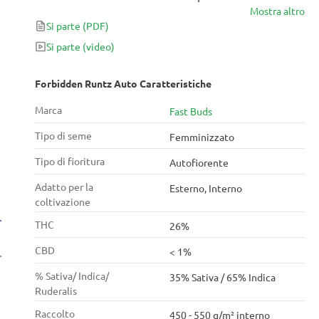
Mostra altro
mani una scorta di cime deliziose che sposano
Si parte
(PDF)
eccezionali aromi terrosi con sapori di frutta che
sembrano provenire direttamente dal giardino
Si parte
(video)
dell'Eden. Questa versione di Runtz viene detta il
frutto proibito per un motivo, grazie al suo 26% di
Forbidden Runtz Auto Caratteristiche
THC questa è una varietà davvero potente. Non
Marca
Fast Buds
riuscirai facilmente a trovarne una più forte!
Tipo di seme
Femminizzato
Tipo di fioritura
Autofiorente
Adatto per la
Esterno, Interno
coltivazione
THC
26%
CBD
< 1%
% Sativa/ Indica/
35% Sativa / 65% Indica
Ruderalis
Raccolto
450 - 550 g/m² interno