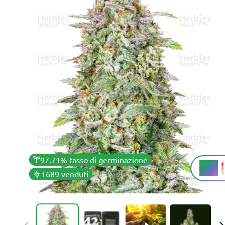
97.71% tasso di germinazione
26%
THC
1689 venduti