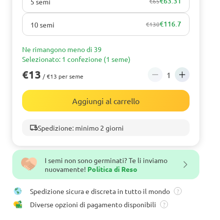
€63.31
5 semi
€65
€116.7
10 semi
€130
Ne rimangono meno di 39
Selezionato: 1 confezione (1 seme)
€13
/ €13 per seme
Aggiungi al carrello
Spedizione: minimo 2 giorni
I semi non sono germinati? Te li inviamo
nuovamente!
Politica di Reso
Spedizione sicura e discreta in tutto il mondo
?
Diverse opzioni di pagamento disponibili
?