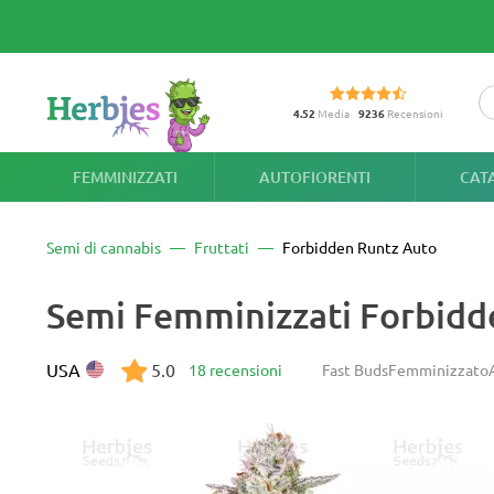
4.52
Media
9236
Recensioni
FEMMINIZZATI
AUTOFIORENTI
CAT
Semi di cannabis
Fruttati
Forbidden Runtz Auto
Semi Femminizzati Forbidd
USA
5.0
18 recensioni
Fast Buds
Femminizzato