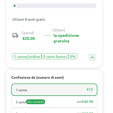
Ottieni
0
semi gratis
Ottieni
Spendi
la spedizione
€20.00
gratuita
1 seme/ordine
0 semi bonus
0%
Confezione da (numero di semi)
€13
1 seme
€40.98
3 semi
Più richiesti
€39