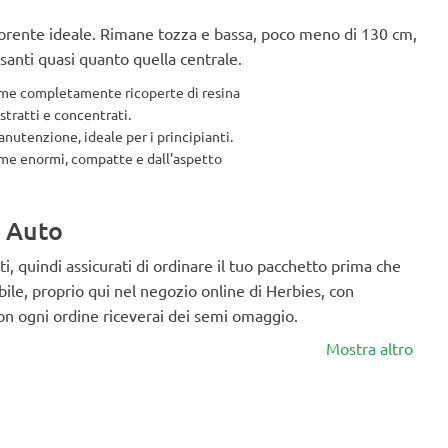
orente ideale. Rimane tozza e bassa, poco meno di 130 cm,
esanti quasi quanto quella centrale.
me completamente ricoperte di resina
tratti e concentrati.
nutenzione, ideale per i principianti.
me enormi, compatte e dall'aspetto
z Auto
, quindi assicurati di ordinare il tuo pacchetto prima che
ile, proprio qui nel negozio online di Herbies, con
con ogni ordine riceverai dei semi omaggio.
Mostra altro