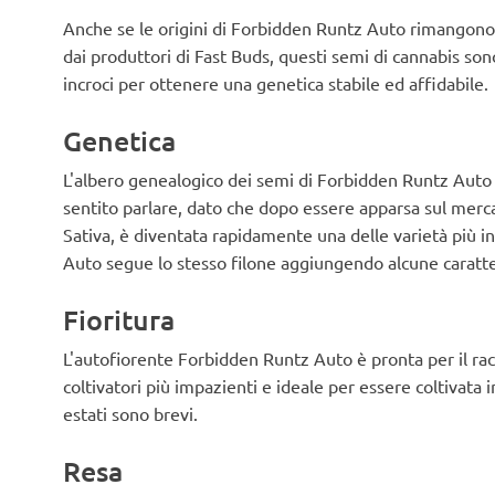
stato d'animo euforico e loquace mi
l'odore di lol. 
ha reso creativo alcune volte. Dopo
da cima a fond
Anche se le origini di Forbidden Runtz Auto rimangono
un po' di tempo inizi a sentirlo il
buonissima, non
dai produttori di Fast Buds, questi semi di cannabis sono
potere sedativo entra in gioco ma
provarla. ❤️
incroci per ottenere una genetica stabile ed affidabile.
non è così forte da bloccarmi sì, può
essere facilmente fumato sia di
giorno che di notte.. Auguro a tutti i
Genetica
coltivatori una buona crescita!!!
L'albero genealogico dei semi di Forbidden Runtz Auto
sentito parlare, dato che dopo essere apparsa sul mercat
Sativa, è diventata rapidamente una delle varietà più 
Auto segue lo stesso filone aggiungendo alcune caratte
Fioritura
L'autofiorente Forbidden Runtz Auto è pronta per il ra
coltivatori più impazienti e ideale per essere coltivata
estati sono brevi.
Resa