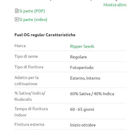
Mostra altro
Da questa pianta puoi aspettarti un raccolto
Si parte
(PDF)
abbondante di cime ricoperte di tricomi. Queste
piccole bombe stimoleranno la tua creatività e ti
Si parte
(video)
alimenteranno. Perfetto, se hai bisogno di un po' di
accelerazione durante la giornata.
Fuel OG regular Caratteristiche
Marca
Ripper Seeds
Tipo di seme
Regolare
Tipo di fioritura
Fotoperiodo
Adatto per la
Esterno, Interno
coltivazione
% Sativa/ Indica/
60% Sativa / 40% Indica
Ruderalis
Tempo di fioritura
60 - 65 giorni
indoor
Finitura esterna
Inizio ottobre