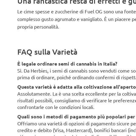
Una fantastica festa di effetti e gu
Le cime spesse e zuccherine di Fuel OG sono una fonte 
complesso gusto agrumato e vanigliato. È un piacere per
propria personalità.
FAQ sulla Varietà
È legale ordinare semi di cannabis in Italia?
Sì. Da Herbies, i semi di cannabis sono venduti come souv
prima di ordinare, poiché ordinando confermi di rispett
Questa varietà è adatta alla coltivazione all'aperto 
Assolutamente. La è una scelta eccellente per la coltivaz
risultati possibili, consigliamo di verificare le preferen
confrontarle con le condizioni locali.
Quali sono i metodi di pagamento più popolari per i 
Offriamo una varietà di opzioni di pagamento sicure per i 
credito e debito (Visa, Mastercard), bonifici bancari (i