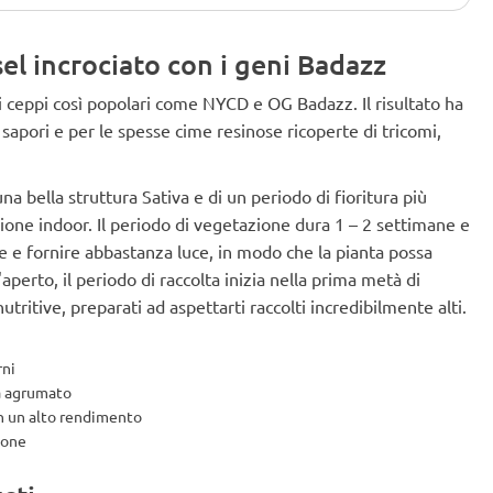
l incrociato con i geni Badazz
 ceppi così popolari come NYCD e OG Badazz. Il risultato ha
i sapori e per le spesse cime resinose ricoperte di tricomi,
a bella struttura Sativa e di un periodo di fioritura più
azione indoor. Il periodo di vegetazione dura 1 – 2 settimane e
ive e fornire abbastanza luce, in modo che la pianta possa
'aperto, il periodo di raccolta inizia nella prima metà di
tritive, preparati ad aspettarti raccolti incredibilmente alti.
rni
ma agrumato
n un alto rendimento
ione