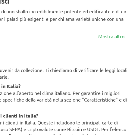
sti
di uno sballo incredibilmente potente ed edificante e di un
 i palati più esigenti e per chi ama varietà uniche con una
Mostra altro
enir da collezione. Ti chiediamo di verificare le leggi locali
arle.
in Italia?
ione all'aperto nel clima italiano. Per garantire i migliori
ze specifiche della varietà nella sezione "Caratteristiche" e di
clienti in Italia?
clienti in Italia. Queste includono le principali carte di
ncluso SEPA) e criptovalute come Bitcoin e USDT. Per l'elenco