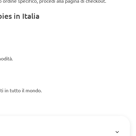
o ordine specifico, procedi alla pagina di checkout.
es in Italia
modità.
ti in tutto il mondo.