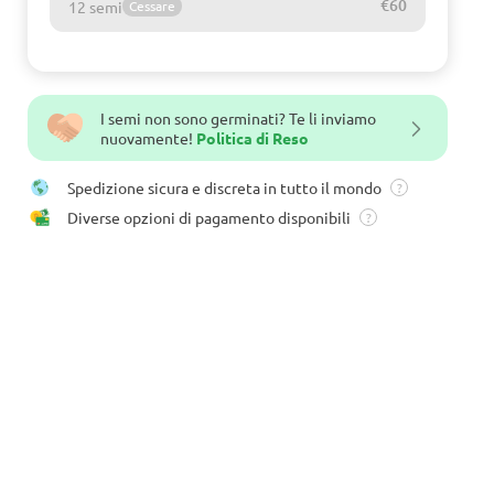
€60
12 semi
Cessare
I semi non sono germinati? Te li inviamo
nuovamente!
Politica di Reso
Spedizione sicura e discreta in tutto il mondo
?
Diverse opzioni di pagamento disponibili
?