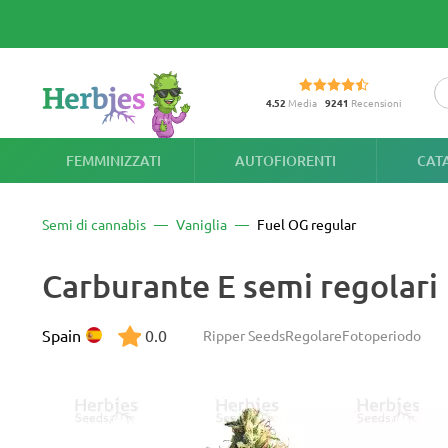
4.52
Media
9241
Recensioni
FEMMINIZZATI
AUTOFIORENTI
CAT
Semi di cannabis
Vaniglia
Fuel OG regular
Carburante E semi regolari
Spain
0.0
Ripper Seeds
Regolare
Fotoperiodo