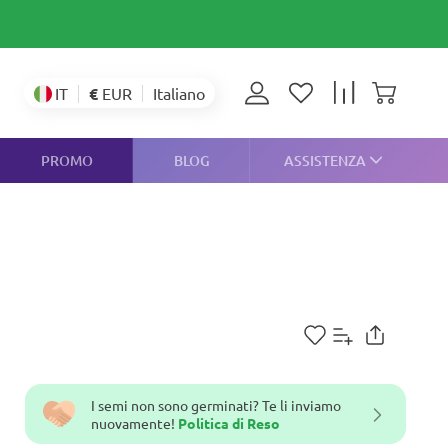
€
EUR
IT
Italiano
PROMO
BLOG
ASSISTENZA
I semi non sono germinati? Te li inviamo
nuovamente!
Politica di Reso