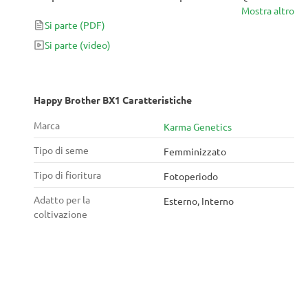
Mostra altro
ibrido a predominanza Indica ha una forte storia alle
Si parte
(PDF)
spalle, che aggiunge così al suo fascino. È già al 3°
posto alla IC420 Breeders Cup di Amsterdam e non
Si parte
(video)
smette mai di produrre cime perfette in appena 9
settimane.
Happy Brother BX1 Caratteristiche
Marca
Karma Genetics
Tipo di seme
Femminizzato
Tipo di fioritura
Fotoperiodo
Adatto per la
Esterno, Interno
coltivazione