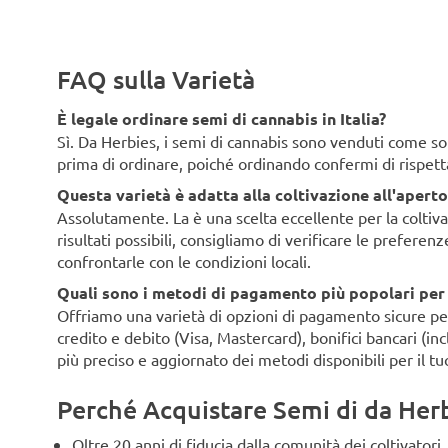
FAQ sulla Varietà
È legale ordinare semi di cannabis in Italia?
Sì. Da Herbies, i semi di cannabis sono venduti come souv
prima di ordinare, poiché ordinando confermi di rispett
Questa varietà è adatta alla coltivazione all'aperto 
Assolutamente. La è una scelta eccellente per la coltivaz
risultati possibili, consigliamo di verificare le preferen
confrontarle con le condizioni locali.
Quali sono i metodi di pagamento più popolari per i 
Offriamo una varietà di opzioni di pagamento sicure per i 
credito e debito (Visa, Mastercard), bonifici bancari (i
più preciso e aggiornato dei metodi disponibili per il tu
Perché Acquistare Semi di da Herbi
Oltre 20 anni di fiducia dalla comunità dei coltivatori.