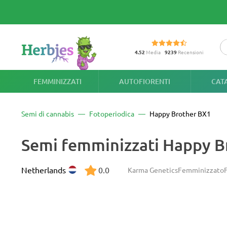
4.52
Media
9239
Recensioni
FEMMINIZZATI
AUTOFIORENTI
CAT
Semi di cannabis
Fotoperiodica
Happy Brother BX1
Semi femminizzati Happy B
Netherlands
0.0
Karma Genetics
Femminizzato