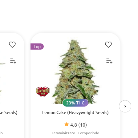
Top
Top
23% THC
se Seeds)
Lemon Cake (Heavyweight Seeds)
4.8
(10)
do
Femminizzato
Fotoperiodo