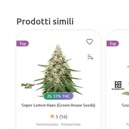
Prodotti simili
Top
Top
26.33% THC
Super Lemon Haze (Green House Seeds)
Sou
5
(16)
Femminizzato
Fotoperiodo
F