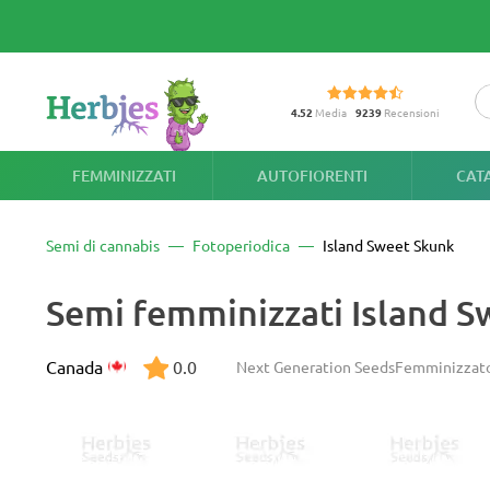
4.52
Media
9239
Recensioni
FEMMINIZZATI
AUTOFIORENTI
CAT
Semi di cannabis
Fotoperiodica
Island Sweet Skunk
Semi femminizzati Island 
Canada
0.0
Next Generation Seeds
Femminizzat