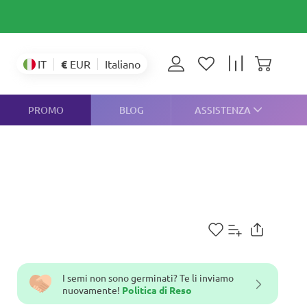
€
EUR
IT
Italiano
PROMO
BLOG
ASSISTENZA
I semi non sono germinati? Te li inviamo
nuovamente!
Politica di Reso