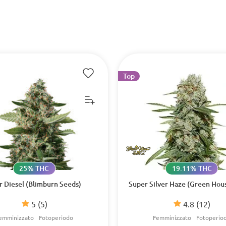
Top
25% THC
19.11% THC
r Diesel (Blimburn Seeds)
Super Silver Haze (Green Hou
5
(5)
4.8
(12)
emminizzato
Fotoperiodo
Femminizzato
Fotoperio