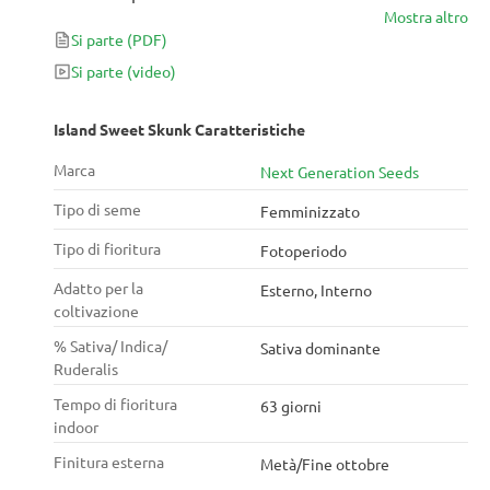
Mostra altro
più grande con cime simili a lance con peli spessi.
Si parte
(PDF)
Si parte
(video)
Island Sweet Skunk Caratteristiche
Marca
Next Generation Seeds
Tipo di seme
Femminizzato
Tipo di fioritura
Fotoperiodo
Adatto per la
Esterno, Interno
coltivazione
% Sativa/ Indica/
Sativa dominante
Ruderalis
Tempo di fioritura
63 giorni
indoor
Finitura esterna
Metà/Fine ottobre