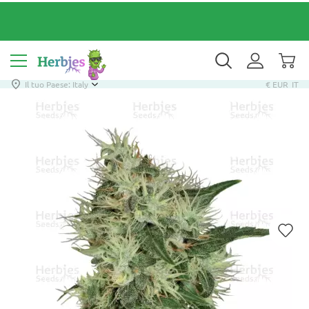
Il tuo Paese: Italy
€ EUR
IT