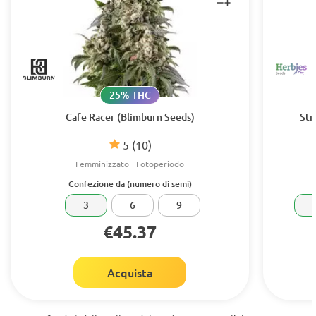
25% THC
Cafe Racer (Blimburn Seeds)
Str
5
(10)
Femminizzato
Fotoperiodo
Confezione da (numero di semi)
3
6
9
€45.37
Acquista