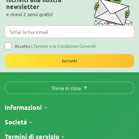
Iscriviti alla nostra
newsletter
e ricevi 2 semi gratis!
Accetto i
Termini e le Condizioni Generali
Iscriviti
Torna in cima
Informazioni
Spedizione
Società
Tracking