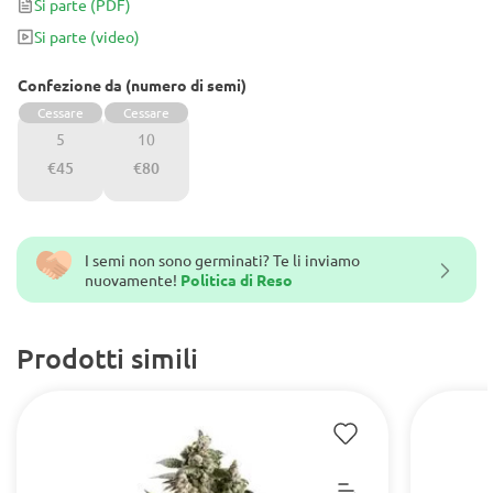
Si parte
(PDF)
Si parte
(video)
Confezione da (numero di semi)
Cessare
Cessare
5
10
€45
€80
I semi non sono germinati? Te li inviamo
nuovamente!
Politica di Reso
Prodotti simili