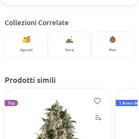
Collezioni Correlate
Agrumi
Terra
Pino
Prodotti simili
Top
1 Anno di 