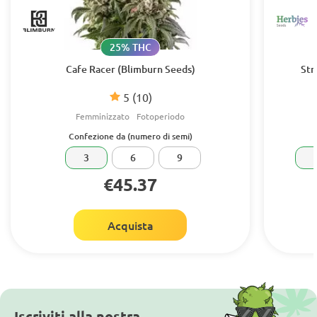
25% THC
Cafe Racer (Blimburn Seeds)
Str
5
(10)
Femminizzato
Fotoperiodo
Confezione da (numero di semi)
3
6
9
€45.37
Acquista