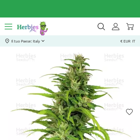
Il tuo Paese: Italy
€ EUR
IT