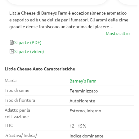
Little Cheese di Barneys Farm è eccezionalmente aromatico
e saporito ed è una delizia per i fumatori. Gli aromi delle cime
grandi e dense forniscono un'anteprima del piacere
sensoriale che verrà, invitando fragranze floreali
Mostra altro
meravigliosamente bilanciate da note pungenti e muschiate.
Si parte
(PDF)
Si parte
(video)
Little Cheese Auto Caratteristiche
Marca
Barney's Farm
Tipo di seme
Femminizzato
Tipo di fioritura
Autofiorente
Adatto per la
Esterno, Interno
coltivazione
THC
12 - 15%
% Sativa/ Indica/
Indica dominante