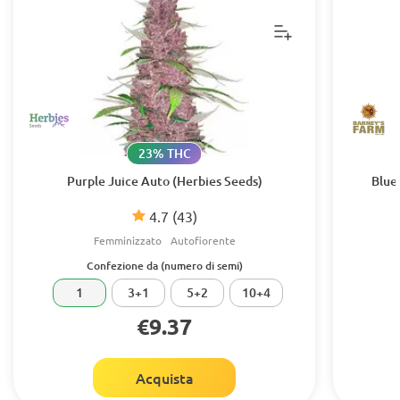
23% THC
Purple Juice Auto (Herbies Seeds)
Blue
4.7
(43)
Femminizzato
Autofiorente
Confezione da (numero di semi)
1
3+1
5+2
10+4
€9.37
Acquista