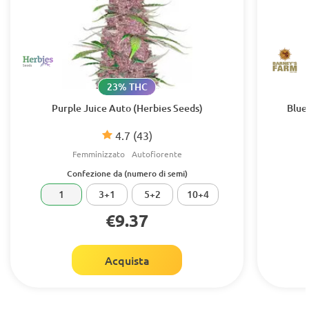
23% THC
Purple Juice Auto (Herbies Seeds)
Blue
4.7
(43)
Femminizzato
Autofiorente
Confezione da (numero di semi)
1
3+1
5+2
10+4
€9.37
Acquista