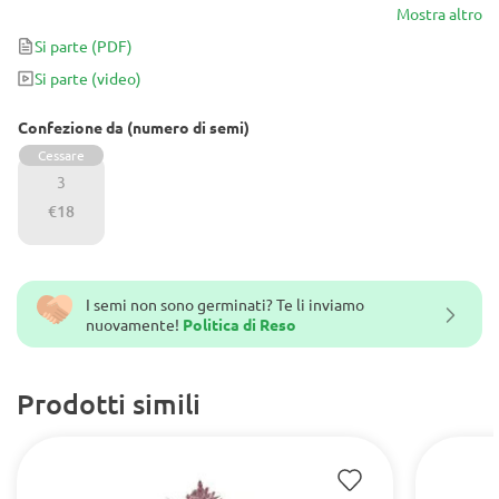
invitando fragranze floreali meravigliosamente bilanciate da note
Mostra altro
pungenti e muschiate.
Si parte
(PDF)
Si parte
(video)
Confezione da (numero di semi)
Cessare
3
€18
I semi non sono germinati? Te li inviamo
nuovamente!
Politica di Reso
Prodotti simili