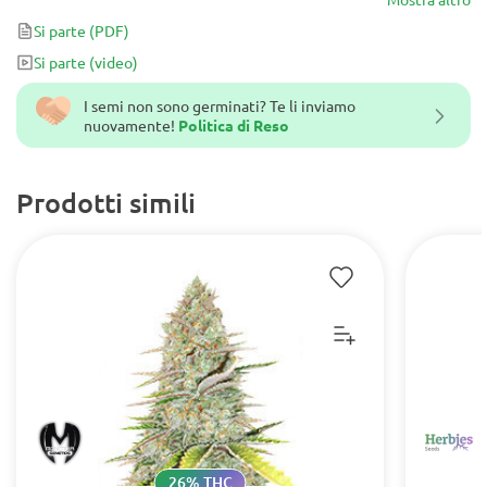
Si parte
(PDF)
Si parte
(video)
I semi non sono germinati? Te li inviamo
nuovamente!
Politica di Reso
Prodotti simili
26% THC