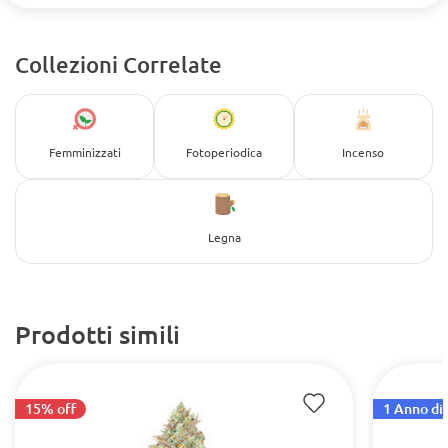
Collezioni Correlate
Femminizzati
Fotoperiodica
Incenso
Legna
Prodotti simili
15% off
1 Anno di 