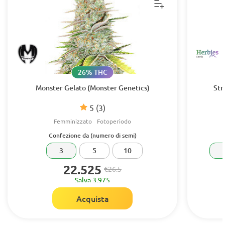
26% THC
Monster Gelato (Monster Genetics)
Str
5
(3)
Femminizzato
Fotoperiodo
Confezione da (numero di semi)
3
5
10
22.525
€26.5
Salva 3.975
Acquista