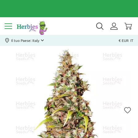
Il tuo Paese: Italy
€ EUR
IT