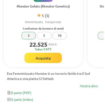
Monster Gelato (Monster Genetics)
Str
5
(3)
Femminizzato
Fotoperiodo
Confezione da (numero di semi)
3
5
10
22.525
€26.5
Salva 3.975
Acquista
Eva Femminizzato Monster è un incrocio ibrido tra il Sud
America e una pianta G13xHash.
Mostra altro
Si parte
(PDF)
Si parte
(video)