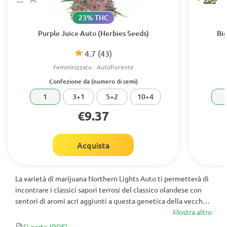
23% THC
Purple Juice Auto (Herbies Seeds)
Bi
4.7
(43)
Femminizzato
Autofiorente
Confezione da (numero di semi)
1
3+1
5+2
10+4
€9.37
Acquista
La varietà di marijuana Northern Lights Auto ti permetterà di
incontrare i classici sapori terrosi del classico olandese con
sentori di aromi acri aggiunti a questa genetica della vecchia
scuola. I suoi effetti sbalorditivi saranno presenti senza dover
Mostra altro
aspettare tanto a lungo!
Si parte
(PDF)