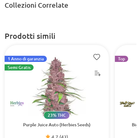
Collezioni Correlate
Prodotti simili
1 Anno di garanzia
Top
Semi Gratis
23% THC
Purple Juice Auto (Herbies Seeds)
Bi
4.7
(43)