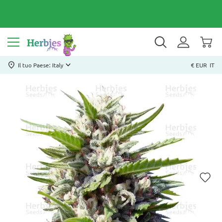
Il tuo Paese: Italy
€ EUR
IT