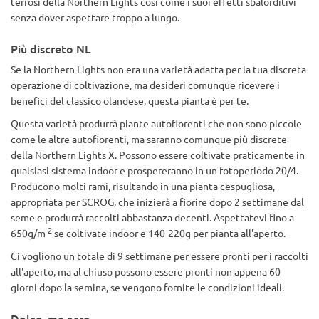
terrosi della Northern Lights così come i suoi effetti sbalorditivi
senza dover aspettare troppo a lungo.
Più discreto NL
Se la Northern Lights non era una varietà adatta per la tua discreta
operazione di coltivazione, ma desideri comunque ricevere i
benefici del classico olandese, questa pianta è per te.
Questa varietà produrrà piante autofiorenti che non sono piccole
come le altre autofiorenti, ma saranno comunque più discrete
della Northern Lights X. Possono essere coltivate praticamente in
qualsiasi sistema indoor e prospereranno in un fotoperiodo 20/4.
Producono molti rami, risultando in una pianta cespugliosa,
appropriata per SCROG, che inizierà a fiorire dopo 2 settimane dal
seme e produrrà raccolti abbastanza decenti. Aspettatevi fino a
2
650g/m
se coltivate indoor e 140-220g per pianta all'aperto.
Ci vogliono un totale di 9 settimane per essere pronti per i raccolti
all'aperto, ma al chiuso possono essere pronti non appena 60
giorni dopo la semina, se vengono fornite le condizioni ideali.
Dolce, ma acre