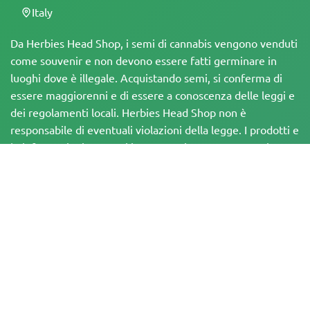
Italy
Da Herbies Head Shop, i semi di cannabis vengono venduti
come souvenir e non devono essere fatti germinare in
luoghi dove è illegale. Acquistando semi, si conferma di
essere maggiorenni e di essere a conoscenza delle leggi e
dei regolamenti locali. Herbies Head Shop non è
responsabile di eventuali violazioni della legge. I prodotti e
le informazioni presenti in questo sito non sono stati
valutati dalla FDA e NON sono destinati a diagnosticare,
trattare, curare o prevenire alcuna malattia. Tutti i prodotti
contengono meno dello 0,3% di THC, ove applicabile, in
conformità con le normative federali. È importante
assicurarsi di rispettare le leggi locali, poiché Herbies non
offre consulenza legale e non si assume alcuna
responsabilità per l'uso o la coltivazione di cannabis in aree
in cui è vietato