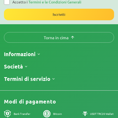
Accetto i
Termini e le Condizioni Generali
Iscriviti
Torna in cima
Informazioni
Spedizione
Società
Tracking
Chi siamo
Termini di servizio
Politica di Reso
Contatti
Listino prezzi
Termini e Condizioni
Recensioni
Promo
Limitazione di Responsabilità
Programma di Affiliazione
Modi di pagamento
Informativa sulla Privacy
I nostri autori
Informativa sui Cookies
Mappa del sito
Bank Transfer
Bitcoin
USDT TRC20 Wallet