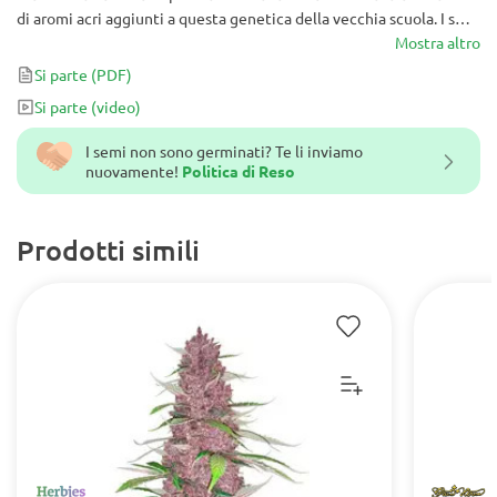
di aromi acri aggiunti a questa genetica della vecchia scuola. I suoi
effetti sbalorditivi saranno presenti senza dover aspettare tanto a
Mostra altro
lungo!
Si parte
(PDF)
Si parte
(video)
I semi non sono germinati? Te li inviamo
nuovamente!
Politica di Reso
Prodotti simili