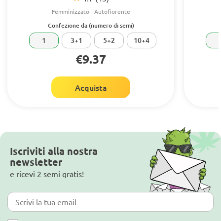
Femminizzato
Autofiorente
Confezione da (numero di semi)
1
3+1
5+2
10+4
€9.37
Acquista
Iscriviti alla nostra
newsletter
e ricevi 2 semi gratis!