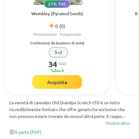
21% THC
Wembley (Pyramid Seeds)
B
0
(0)
Femminizzato
Fotoperiodo
Confezione da (numero di semi)
5+2
34
€40
Salva 6
Acquista
La varietà di cannabis Old Grandpa Scratch LTD è un lotto
incredibilmente limitato che offre genetiche esclusive che
non possono essere trovate da nessun'altra parte. Il ceppo
Grandpa Scratch è stato incrociato con White OG V2 per
Mostra altro
creare una potenza Indica finale di 8 settimane. Questa
Si parte
(PDF)
pianta di medie dimensioni è pensata per coloro che hanno