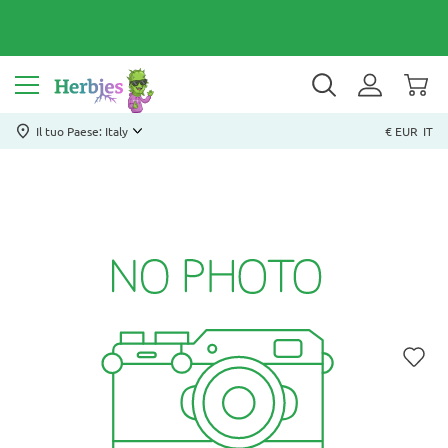
Il tuo Paese: Italy
€ EUR
IT