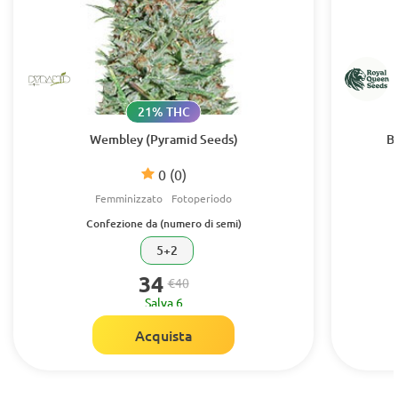
21% THC
Wembley (Pyramid Seeds)
B
0
(0)
Femminizzato
Fotoperiodo
Confezione da (numero di semi)
5+2
34
€40
Salva 6
Acquista