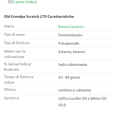
Si parte
(video)
bisogno di avere genetiche che nessun altro ha.
Old Grandpa Scratch LTD Caratteristiche
Marca
Karma Genetics
Tipo di seme
Femminizzato
Tipo di fioritura
Fotoperiodo
Adatto per la
Esterno, Interno
coltivazione
% Sativa/ Indica/
Indica dominante
Ruderalis
Tempo di fioritura
63 - 84 giorni
indoor
Effetto
Lenitivo e calmante
Genetica
LIOS x Lucifer OG x White OG
V2.0