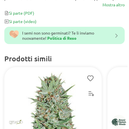
Scratch è stato incrociato con White OG V2 per creare una
Mostra altro
potenza Indica finale di 8 settimane. Questa pianta di medie
Si parte
(PDF)
dimensioni è pensata per coloro che hanno bisogno di avere
Si parte
(video)
genetiche che nessun altro ha.
I semi non sono germinati? Te li inviamo
nuovamente!
Politica di Reso
Prodotti simili