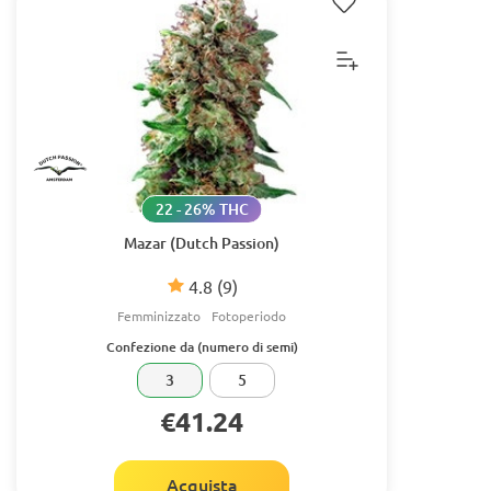
22 - 26% THC
Mazar (Dutch Passion)
4.8
(9)
Femminizzato
Fotoperiodo
Confezione da (numero di semi)
3
5
€41.24
Acquista