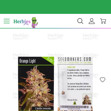
Il tuo Paese: Italy
€ EUR
IT