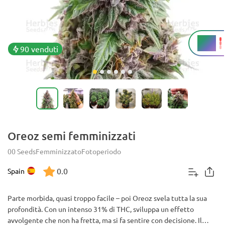
31%
THC
90 venduti
Oreoz semi femminizzati
00 Seeds
Femminizzato
Fotoperiodo
0.0
Spain
Parte morbida, quasi troppo facile – poi Oreoz svela tutta la sua
profondità. Con un intenso 31% di THC, sviluppa un effetto
avvolgente che non ha fretta, ma si fa sentire con decisione. Il