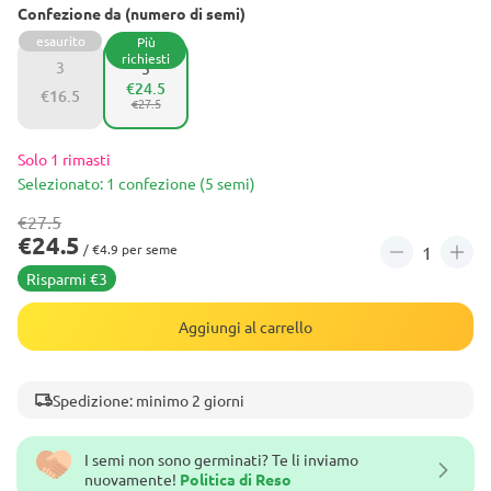
Confezione da (numero di semi)
esaurito
Più
richiesti
3
5
€24.5
€16.5
€27.5
Solo 1 rimasti
Selezionato: 1 confezione (5 semi)
€27.5
€24.5
/ €4.9 per seme
Risparmi €3
Aggiungi al carrello
Spedizione: minimo 2 giorni
I semi non sono germinati? Te li inviamo
nuovamente!
Politica di Reso