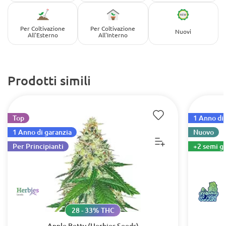
Per Coltivazione
Per Coltivazione
Nuovi
All'Esterno
All'Interno
Prodotti simili
Top
1 Anno di 
1 Anno di garanzia
Nuovo
Per Principianti
+2 semi gr
28 - 33% THC
Apple Betty (Herbies Seeds)