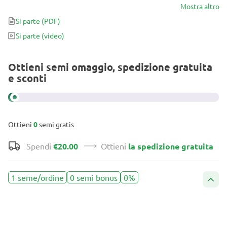
profilo cremoso conquista subito, poi l’effetto si distende tra
Mostra altro
mente e corpo. Una varietà ricca, stabile e intensa nel modo
Si parte
(PDF)
giusto.
Si parte
(video)
Ottieni semi omaggio, spedizione gratuita
e sconti
Ottieni
0
semi gratis
Spendi
€20.00
Ottieni
la spedizione gratuita
1 seme/ordine
0 semi bonus
0%