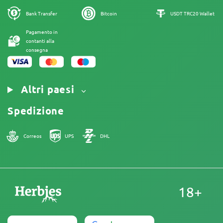
Informativa sui Cookies
Mappa del sito
Bank Transfer
Bitcoin
USDT TRC20 Wallet
Nota Legale
Pagamento in
contanti alla
consegna
Altri paesi
Spedizione
Correos
UPS
DHL
18+