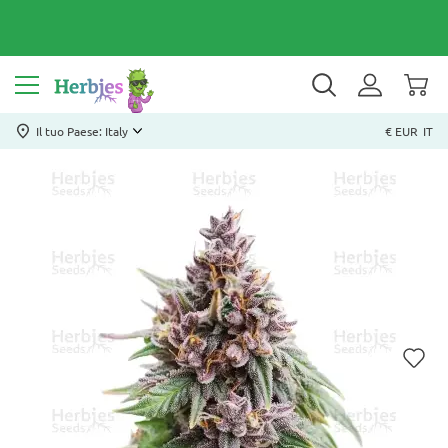
Il tuo Paese: Italy
€ EUR
IT