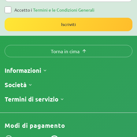
Accetto i
Termini e le Condizioni Generali
Iscriviti
Torna in cima
Informazioni
Spedizione
Società
Tracking
Chi siamo
Termini di servizio
Politica di Reso
Contatti
Listino prezzi
Termini e Condizioni
Recensioni
Promo
Limitazione di Responsabilità
Programma di Affiliazione
Modi di pagamento
Informativa sulla Privacy
I nostri autori