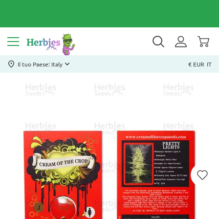
Il tuo Paese: Italy
€ EUR
IT