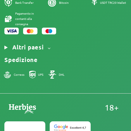
Informativa sui Cookies
Mappa del sito
Bank Transfer
Bitcoin
USDT TRC20 Wallet
Nota Legale
Pagamento in
contanti alla
consegna
Altri paesi
Spedizione
Correos
UPS
DHL
18+