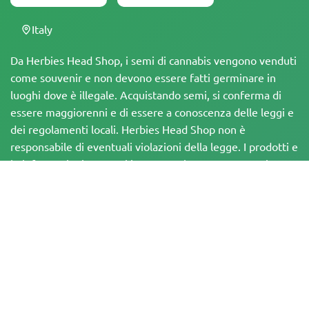
Italy
Da Herbies Head Shop, i semi di cannabis vengono venduti
come souvenir e non devono essere fatti germinare in
luoghi dove è illegale. Acquistando semi, si conferma di
essere maggiorenni e di essere a conoscenza delle leggi e
dei regolamenti locali. Herbies Head Shop non è
responsabile di eventuali violazioni della legge. I prodotti e
le informazioni presenti in questo sito non sono stati
valutati dalla FDA e NON sono destinati a diagnosticare,
trattare, curare o prevenire alcuna malattia. Tutti i prodotti
contengono meno dello 0,3% di THC, ove applicabile, in
conformità con le normative federali. È importante
assicurarsi di rispettare le leggi locali, poiché Herbies non
offre consulenza legale e non si assume alcuna
responsabilità per l'uso o la coltivazione di cannabis in aree
in cui è vietato