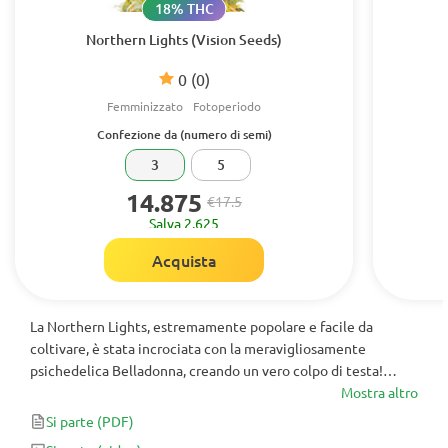
18% THC
Northern Lights (Vision Seeds)
0
(0)
Femminizzato
Fotoperiodo
Confezione da (numero di semi)
3
5
14.875
€17.5
Salva 2.625
Acquista
La Northern Lights, estremamente popolare e facile da
coltivare, è stata incrociata con la meravigliosamente
psichedelica Belladonna, creando un vero colpo di testa!
Produce enormi fiori color oro ambrato e pieni di resina.
Mostra altro
Si parte
(PDF)