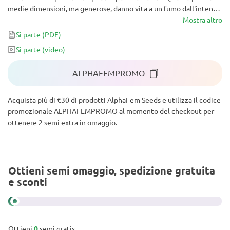
medie dimensioni, ma generose, danno vita a un fumo dall'intenso
aroma fruttato, con un massiccio 25% di THC e un potente high
Mostra altro
ibrido che centra il punto giusto tra stimolazione euforica e
Si parte
(PDF)
rilassamento altrettanto euforico. Inoltre, il valore medicinale di
Si parte
(video)
questa varietà è pari alle sue qualità ricreative.
ALPHAFEMPROMO
Acquista più di €30 di prodotti AlphaFem Seeds e utilizza il codice
promozionale ALPHAFEMPROMO al momento del checkout per
ottenere 2 semi extra in omaggio.
Ottieni semi omaggio, spedizione gratuita
e sconti
Ottieni
0
semi gratis