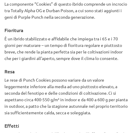
ogni giorno. Considerazione finale: AlphaFem sarà anche una
La componente “Cookies” di questo ibrido comprende un incrocio
novità, ma questa è genetica di livello élite. Punch Cookies
tra Totally Alpha OG e Durban Poison, a cui sono stati aggiunti i
rivaleggia facilmente con qualsiasi cosa io abbia coltivato dai
geni di Purple Punch nella seconda generazione.
breeder "grandi nomi".
Fioritura
È un ibrido stabilizzato e affidabile che impiega tra i 65 e i 70
giorni per maturare – un tempo di fioritura regolare e piuttosto
breve, che rende la pianta perfetta sia per le coltivazioni indoor
che per i giardini all'aperto, sempre dove il clima lo consente.
Resa
Le rese di Punch Cookies possono variare da un valore
leggermente inferiore alla media ad uno piuttosto elevato, a
seconda del fenotipo e delle condizioni di coltivazione. Ci si
aspettano circa 400-550 g/m² in indoor e da 400 a 600 g per pianta
in outdoor, a patto che la stagione autunnale nel proprio territorio
sia sufficientemente calda, secca e soleggiata.
Effetti