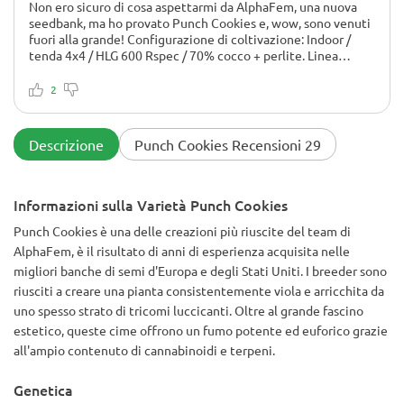
Non ero sicuro di cosa aspettarmi da AlphaFem, una nuova
seedbank, ma ho provato Punch Cookies e, wow, sono venuti
fuori alla grande! Configurazione di coltivazione: Indoor /
tenda 4x4 / HLG 600 Rspec / 70% cocco + perlite. Linea
Advanced Nutrients usata, LST dalla settimana 3, invertita a
12/12 il giorno 35 di vegetativa. Vegetativa: È cresciuta
2
vigorosa. La spaziatura tra i nodi era ridotta e ha risposto
benissimo alla cimatura e all'LST. Ho ottenuto una chioma
piuttosto piatta entro la settimana 5. Nessun problema di
Descrizione
Punch Cookies Recensioni 29
parassiti o carenze importanti: sembrava molto stabile
geneticamente. Fioritura: Una volta invertita, l'allungamento
è diventato gestibile (circa 1,7 volte). I siti di infiorescenza
hanno iniziato ad accumularsi VELOCEMENTE entro la
Informazioni sulla Varietà Punch Cookies
settimana 3 di fioritura. Intorno alla settimana 6, ho iniziato a
Punch Cookies è una delle creazioni più riuscite del team di
notare un inscurimento nelle foglie e accenni viola nelle
infiorescenze: davvero una bella cosa. La produzione di
AlphaFem, è il risultato di anni di esperienza acquisita nelle
tricomi è stata pazzesca dalla settimana 7 in poi. Odore?
migliori banche di semi d'Europa e degli Stati Uniti. I breeder sono
Immaginate il Kool-Aid all'uva mescolato con biscotti allo
riusciti a creare una pianta consistentemente viola e arricchita da
zucchero. Dico sul serio. Raccolta: L'ho raccolta al 64° giorno
uno spesso strato di tricomi luccicanti. Oltre al grande fascino
di fioritura. Le cime erano dense, super appiccicose e un
estetico, queste cime offrono un fumo potente ed euforico grazie
sogno da potare. La resa è stata di 520 g di secco da una
pianta scrogged – niente male per una nuova varietà.
all'ampio contenuto di cannabinoidi e terpeni.
Rapporto di fumata: Inalazione morbida, dolce e fruttata con
un'espirazione cremosa. L'effetto è calmo, euforico e
Genetica
corposo. L'ho già messa in barattolo e il suo profumo migliora