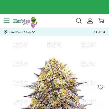
Il tuo Paese: Italy
€ EUR
IT