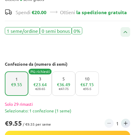
Spendi
€20.00
Ottieni
la spedizione gratuita
1 seme/ordine
0 semi bonus
0%
Confezione da (numero di semi)
Più richiesti
3
5
10
1
€9.55
€23.64
€36.49
€67.15
€28.65
€47.75
€95.5
Solo 29 rimasti
Selezionato: 1 confezione (1 seme)
€9.55
/ €9.55 per seme