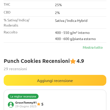
THC
25%
CBD
2%
% Sativa/ Indica/
Sativa / Indica Hybrid
Ruderalis
Raccolto
400 - 550 g/m² interno
400 - 600 g/pianta esterno
Mostra tutto
Punch Cookies Recensioni
4.9
29 recensioni
Aggiungi recensione
La miglior recensione
GreenTommy91
5
29 Giugno 2025