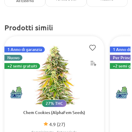
All'Esterno
Prodotti simili
1 Anno di garanzia
1 Anno di 
Nuovo
Per Princi
+2 semi gratuiti
+2 semi gr
27% THC
Chem Cookies (AlphaFem Seeds)
4.9
(27)
Femminizzato
Fotoperiodo