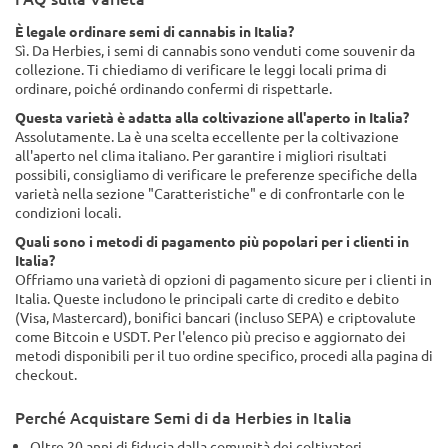
È legale ordinare semi di cannabis in Italia?
Sì. Da Herbies, i semi di cannabis sono venduti come souvenir da
collezione. Ti chiediamo di verificare le leggi locali prima di
ordinare, poiché ordinando confermi di rispettarle.
Questa varietà è adatta alla coltivazione all'aperto in Italia?
Assolutamente. La è una scelta eccellente per la coltivazione
all'aperto nel clima italiano. Per garantire i migliori risultati
possibili, consigliamo di verificare le preferenze specifiche della
varietà nella sezione "Caratteristiche" e di confrontarle con le
condizioni locali.
Quali sono i metodi di pagamento più popolari per i clienti in
Italia?
Offriamo una varietà di opzioni di pagamento sicure per i clienti in
Italia. Queste includono le principali carte di credito e debito
(Visa, Mastercard), bonifici bancari (incluso SEPA) e criptovalute
come Bitcoin e USDT. Per l'elenco più preciso e aggiornato dei
metodi disponibili per il tuo ordine specifico, procedi alla pagina di
checkout.
Perché Acquistare Semi di da Herbies in Italia
Oltre 20 anni di fiducia dalla comunità dei coltivatori.