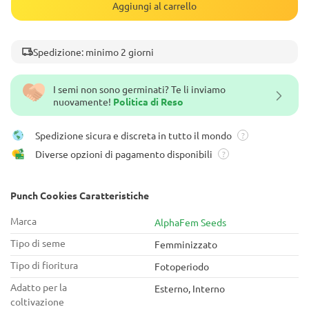
Aggiungi al carrello
Spedizione: minimo 2 giorni
I semi non sono germinati? Te li inviamo
nuovamente!
Politica di Reso
Spedizione sicura e discreta in tutto il mondo
?
Diverse opzioni di pagamento disponibili
?
Punch Cookies Caratteristiche
Marca
AlphaFem Seeds
Tipo di seme
Femminizzato
Tipo di fioritura
Fotoperiodo
Adatto per la
Esterno, Interno
coltivazione