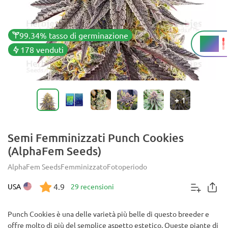
99.34% tasso di germinazione
25%
THC
178 venduti
+
1
Semi Femminizzati Punch Cookies
(AlphaFem Seeds)
AlphaFem Seeds
Femminizzato
Fotoperiodo
4.9
USA
29 recensioni
Punch Cookies è una delle varietà più belle di questo breeder e
offre molto di più del semplice aspetto estetico. Queste piante di