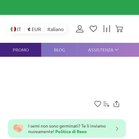
€
EUR
IT
Italiano
PROMO
BLOG
ASSISTENZA
I semi non sono germinati? Te li inviamo
nuovamente!
Politica di Reso