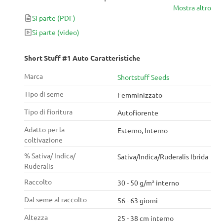
Mostra altro
Auto, rimarrà corta, di solito fino a 25-38 cm di
Si parte
(PDF)
altezza e di solito finisce in meno di 70 giorni dal
seme al raccolto. La bassa statura e il rapido tempo di
Si parte
(video)
finitura lo rendono un'ottima scelta praticamente in
qualsiasi configurazione e ambiente.
Short Stuff #1 Auto Caratteristiche
Marca
Shortstuff Seeds
Tipo di seme
Femminizzato
Tipo di fioritura
Autofiorente
Adatto per la
Esterno, Interno
coltivazione
% Sativa/ Indica/
Sativa/Indica/Ruderalis Ibrida
Ruderalis
Raccolto
30 - 50 g/m² interno
Dal seme al raccolto
56 - 63 giorni
Altezza
25 - 38 cm interno