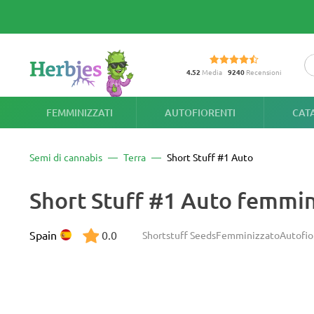
4.52
Media
9240
Recensioni
FEMMINIZZATI
AUTOFIORENTI
CAT
Semi di cannabis
Terra
Short Stuff #1 Auto
Short Stuff #1 Auto femmin
Spain
0.0
Shortstuff Seeds
Femminizzato
Autofio