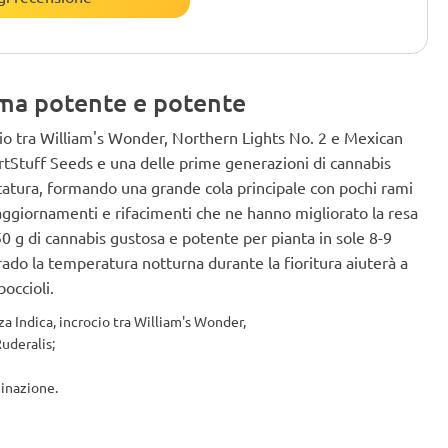
 ma potente e potente
cio tra William's Wonder, Northern Lights No. 2 e Mexican
rtStuff Seeds e una delle prime generazioni di cannabis
statura, formando una grande cola principale con pochi rami
 aggiornamenti e rifacimenti che ne hanno migliorato la resa
50 g di cannabis gustosa e potente per pianta in sole 8-9
ado la temperatura notturna durante la fioritura aiuterà a
boccioli.
a Indica, incrocio tra William's Wonder,
uderalis;
minazione.