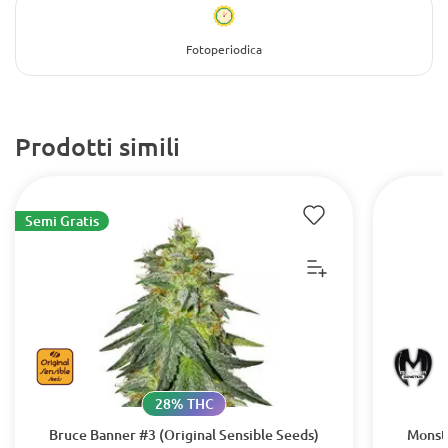
Fotoperiodica
Prodotti simili
Semi Gratis
28% THC
Bruce Banner #3 (Original Sensible Seeds)
Monst