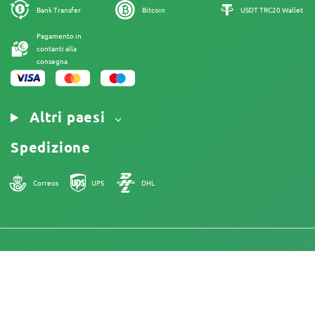
Informativa sui Cookies
Mappa del sito
Bank Transfer
Bitcoin
USDT TRC20 Wallet
Nota Legale
Pagamento in
contanti alla
consegna
Altri paesi
Spedizione
Correos
UPS
DHL
18+