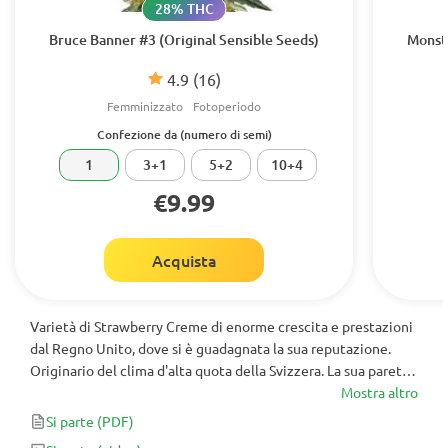
28% THC
Bruce Banner #3 (Original Sensible Seeds)
Monst
4.9
(16)
Femminizzato
Fotoperiodo
Confezione da (numero di semi)
1
3+1
5+2
10+4
€9.99
Acquista
Varietà di Strawberry Creme di enorme crescita e prestazioni
dal Regno Unito, dove si è guadagnata la sua reputazione.
Originario del clima d'alta quota della Svizzera. La sua parete
cellulare è spessa sia nelle foglie che negli steli a causa della
Mostra altro
sua acclimatazione ad altitudini e temperature avverse.
Si parte
(PDF)
Questa particolarità ha reso questa varietà super resistente