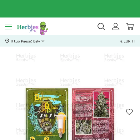
Il tuo Paese: Italy
€ EUR
IT