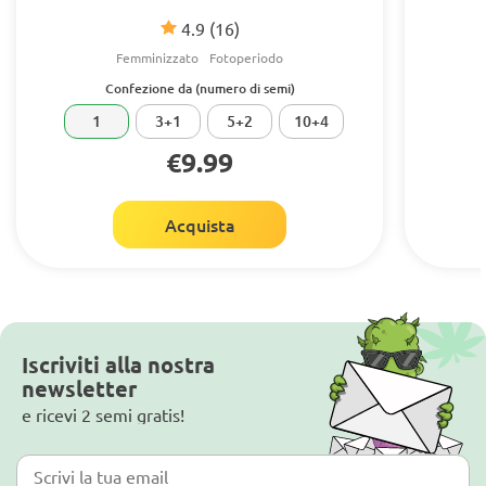
4.9
(16)
Femminizzato
Fotoperiodo
Confezione da (numero di semi)
1
3+1
5+2
10+4
€9.99
Acquista
Iscriviti alla nostra
newsletter
e ricevi 2 semi gratis!