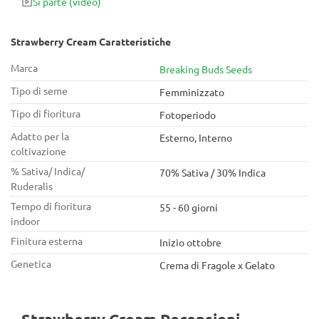
Si parte
(video)
alle piaghe. Di forma rotonda e una personalità sativa
mitigata a causa dell'incrocio con Ice Cream. Strawberry
Cream è una bestia per quanto riguarda la sua produzione,
Strawberry Cream Caratteristiche
anche giorni spaventosi prima del raccolto.
Marca
Breaking Buds Seeds
Tipo di seme
Femminizzato
Tipo di fioritura
Fotoperiodo
Adatto per la
Esterno, Interno
coltivazione
% Sativa/ Indica/
70% Sativa / 30% Indica
Ruderalis
Tempo di fioritura
55 - 60 giorni
indoor
Finitura esterna
Inizio ottobre
Genetica
Crema di Fragole x Gelato