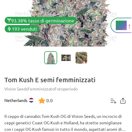
93.38% tasso di germinazione
22%
THC
193 venduti
Tom Kush E semi femminizzati
Vision Seeds
Femminizzato
Fotoperiodo
0.0
Netherlands
Il ceppo di cannabis Tom Kush OG di Vision Seeds, un incrocio di
ceppi genetici Coast OG Kush e Holland, ha strette somiglianze
con i ceppi OG Kush famosi in tutto il mondo, aspettati aromi di