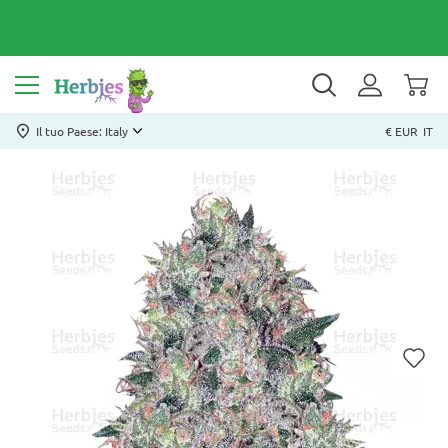
Il tuo Paese: Italy
€ EUR
IT