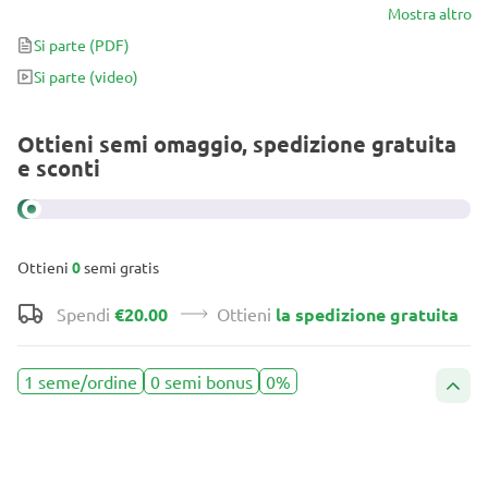
pino e sapore terroso in bocca. Il suo massiccio 22% di THC
Mostra altro
assicura un fenomenale sollevamento cerebrale.
Si parte
(PDF)
Si parte
(video)
Ottieni semi omaggio, spedizione gratuita
e sconti
Ottieni
0
semi gratis
Spendi
€20.00
Ottieni
la spedizione gratuita
1 seme/ordine
0 semi bonus
0%