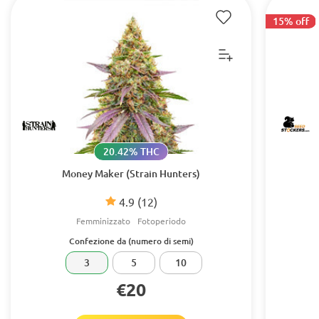
15% off
20.42% THC
Money Maker (Strain Hunters)
4.9
(12)
Femminizzato
Fotoperiodo
Confezione da (numero di semi)
3
5
10
€20