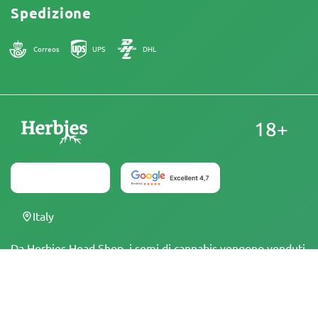
Spedizione
Correos
UPS
DHL
18+
Italy
Da Herbies Head Shop, i semi di cannabis vengono venduti
come souvenir e non devono essere fatti germinare in
luoghi dove è illegale. Acquistando semi, si conferma di
essere maggiorenni e di essere a conoscenza delle leggi e