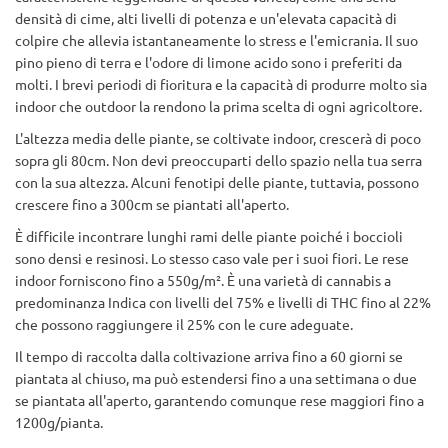
densità di cime, alti livelli di potenza e un'elevata capacità di
colpire che allevia istantaneamente lo stress e l'emicrania. Il suo
pino pieno di terra e l'odore di limone acido sono i preferiti da
molti. I brevi periodi di fioritura e la capacità di produrre molto sia
indoor che outdoor la rendono la prima scelta di ogni agricoltore.
L'altezza media delle piante, se coltivate indoor, crescerà di poco
sopra gli 80cm. Non devi preoccuparti dello spazio nella tua serra
con la sua altezza. Alcuni fenotipi delle piante, tuttavia, possono
crescere fino a 300cm se piantati all'aperto.
È difficile incontrare lunghi rami delle piante poiché i boccioli
sono densi e resinosi. Lo stesso caso vale per i suoi fiori. Le rese
indoor forniscono fino a 550g/m². È una varietà di cannabis a
predominanza Indica con livelli del 75% e livelli di THC fino al 22%
che possono raggiungere il 25% con le cure adeguate.
Il tempo di raccolta dalla coltivazione arriva fino a 60 giorni se
piantata al chiuso, ma può estendersi fino a una settimana o due
se piantata all'aperto, garantendo comunque rese maggiori fino a
1200g/pianta.