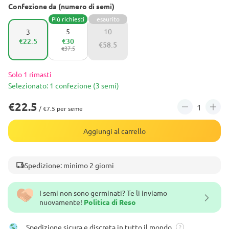
Confezione da (numero di semi)
Più richiesti
esaurito
5
10
3
€22.5
€30
€58.5
€37.5
Solo 1 rimasti
Selezionato: 1 confezione (3 semi)
€22.5
/ €7.5 per seme
Aggiungi al carrello
Spedizione: minimo 2 giorni
I semi non sono germinati? Te li inviamo
nuovamente!
Politica di Reso
Spedizione sicura e discreta in tutto il mondo
?