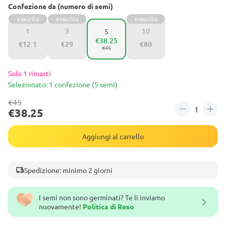
Confezione da (numero di semi)
esaurito
esaurito
esaurito
1
3
10
5
€38.25
€12.1
€29
€80
€45
Solo 1 rimasti
Selezionato: 1 confezione (5 semi)
€45
€38.25
Aggiungi al carrello
Spedizione: minimo 2 giorni
I semi non sono germinati? Te li inviamo
nuovamente!
Politica di Reso