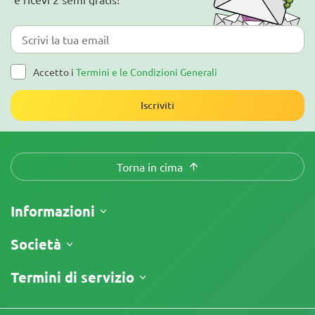
Accetto i
Termini e le Condizioni Generali
Iscriviti
Torna in cima
Informazioni
Spedizione
Società
Tracking
Chi siamo
Termini di servizio
Politica di Reso
Contatti
Listino prezzi
Termini e Condizioni
Recensioni