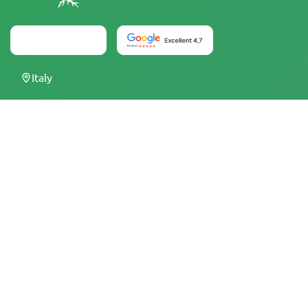
Italy
Da Herbies Head Shop, i semi di cannabis vengono venduti
come souvenir e non devono essere fatti germinare in
luoghi dove è illegale. Acquistando semi, si conferma di
essere maggiorenni e di essere a conoscenza delle leggi e
dei regolamenti locali. Herbies Head Shop non è
responsabile di eventuali violazioni della legge. I prodotti e
le informazioni presenti in questo sito non sono stati
valutati dalla FDA e NON sono destinati a diagnosticare,
trattare, curare o prevenire alcuna malattia. Tutti i prodotti
contengono meno dello 0,3% di THC, ove applicabile, in
conformità con le normative federali. È importante
assicurarsi di rispettare le leggi locali, poiché Herbies non