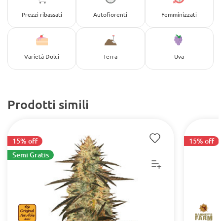
Prezzi ribassati
Autofiorenti
Femminizzati
Varietà Dolci
Terra
Uva
Prodotti simili
15% off
15% off
Semi Gratis