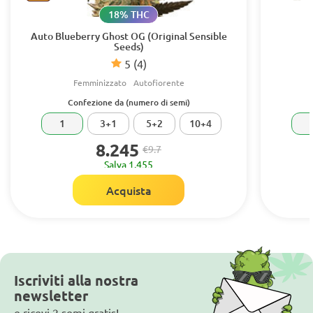
18% THC
Auto Blueberry Ghost OG (Original Sensible
Seeds)
5
(4)
Femminizzato
Autofiorente
Confezione da (numero di semi)
1
3+1
5+2
10+4
8.245
€9.7
Salva 1.455
Acquista
Iscriviti alla nostra
newsletter
e ricevi 2 semi gratis!