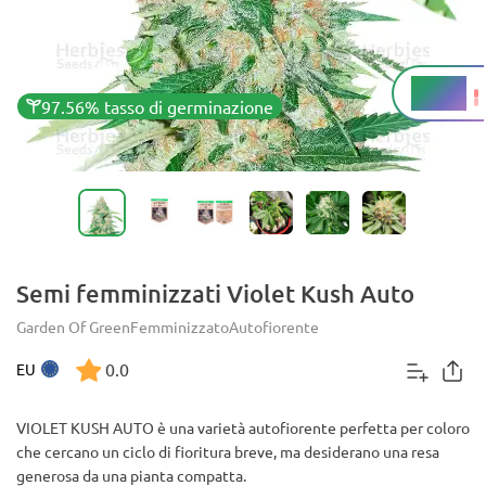
19,3%
THC
97.56% tasso di germinazione
Semi femminizzati Violet Kush Auto
Garden Of Green
Femminizzato
Autofiorente
0.0
EU
VIOLET KUSH AUTO è una varietà autofiorente perfetta per coloro
che cercano un ciclo di fioritura breve, ma desiderano una resa
generosa da una pianta compatta.