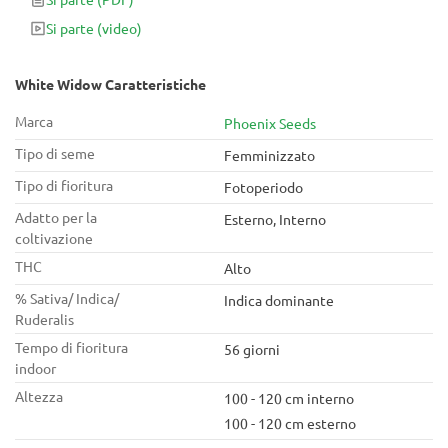
consistenza della White Widow, specialmente nella sua forma
Si parte
(video)
femminilizzata. Il profumo di White Widow è estremamente
potente e diventa più evidente man mano che la pianta
matura e cresce.
White Widow Caratteristiche
Marca
Phoenix Seeds
Tipo di seme
Femminizzato
Tipo di fioritura
Fotoperiodo
Adatto per la
Esterno, Interno
coltivazione
THC
Alto
% Sativa/ Indica/
Indica dominante
Ruderalis
Tempo di fioritura
56 giorni
indoor
Altezza
100 - 120 cm interno
100 - 120 cm esterno