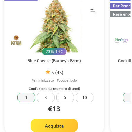
Per Princi
Rese eno
23% THC
Blue Cheese (Barney's Farm)
Godzill
5
(43)
Femminizzato
Fotoperiodo
Confezione da (numero di semi)
1
3
5
10
€13
Acquista