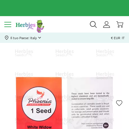
Il tuo Paese: Italy
€ EUR
IT