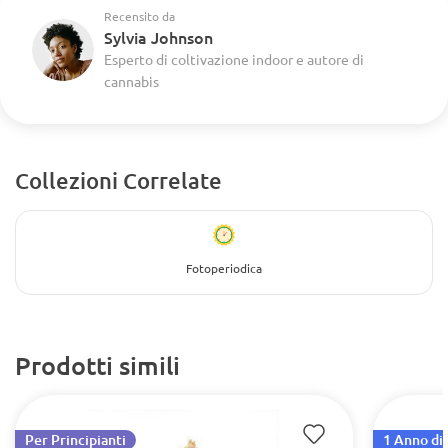
Recensito da
Sylvia Johnson
Esperto di coltivazione indoor e autore di
cannabis
Collezioni Correlate
Fotoperiodica
Prodotti simili
Per Principianti
1 Anno di 