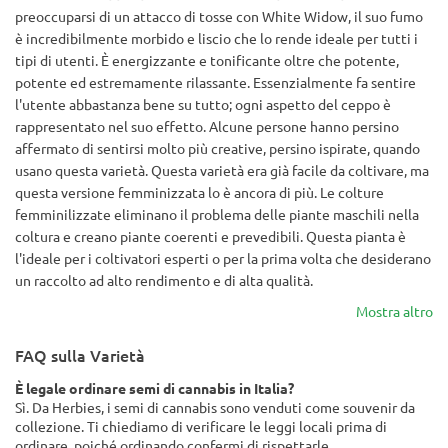
preoccuparsi di un attacco di tosse con White Widow, il suo fumo
è incredibilmente morbido e liscio che lo rende ideale per tutti i
tipi di utenti. È energizzante e tonificante oltre che potente,
potente ed estremamente rilassante. Essenzialmente fa sentire
l'utente abbastanza bene su tutto; ogni aspetto del ceppo è
rappresentato nel suo effetto. Alcune persone hanno persino
affermato di sentirsi molto più creative, persino ispirate, quando
usano questa varietà. Questa varietà era già facile da coltivare, ma
questa versione femminizzata lo è ancora di più. Le colture
femminilizzate eliminano il problema delle piante maschili nella
coltura e creano piante coerenti e prevedibili. Questa pianta è
l'ideale per i coltivatori esperti o per la prima volta che desiderano
un raccolto ad alto rendimento e di alta qualità.
Mostra altro
FAQ sulla Varietà
È legale ordinare semi di cannabis in Italia?
Sì. Da Herbies, i semi di cannabis sono venduti come souvenir da
collezione. Ti chiediamo di verificare le leggi locali prima di
ordinare, poiché ordinando confermi di rispettarle.