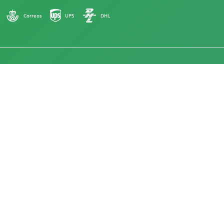
Correos
UPS
DHL
18+
Italy
Da Herbies Head Shop, i semi di cannabis vengono venduti
come souvenir e non devono essere fatti germinare in
luoghi dove è illegale. Acquistando semi, si conferma di
essere maggiorenni e di essere a conoscenza delle leggi e
dei regolamenti locali. Herbies Head Shop non è
responsabile di eventuali violazioni della legge. I prodotti e