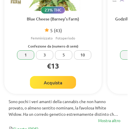
23% THC
Blue Cheese (Barney's Farm)
Godzill
5
(43)
Femminizzato
Fotoperiodo
Confezione da (numero di semi)
1
3
5
10
€13
Acquista
Sono pochi i veri amanti della cannabis che non hanno
provato, o almeno sentito nominare, la favolosa White
Widow. Ha un corredo genetico estremamente distinto che è
spesso imitato ma non è mai stato duplicato con successo.
Mostra altro
Nessuna pianta può davvero imitare la stabilità e la
Si parte
(PDF)