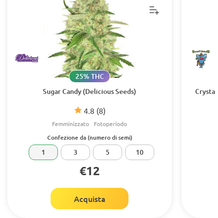
25% THC
Sugar Candy (Delicious Seeds)
Crystal
4.8
(8)
Femminizzato
Fotoperiodo
Confezione da (numero di semi)
1
3
5
10
€12
Acquista