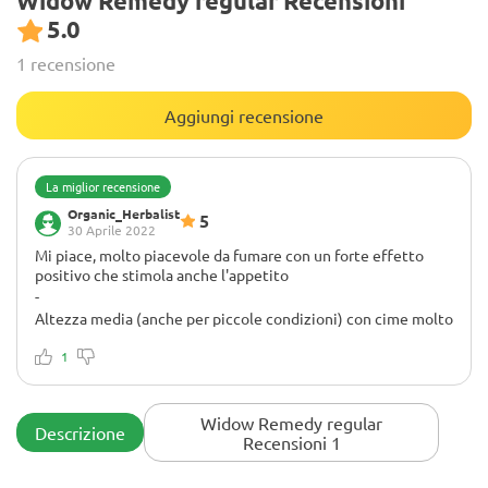
Widow Remedy regular Recensioni
5.0
1 recensione
Aggiungi recensione
La miglior recensione
Organic_Herbalist
5
30 Aprile 2022
Mi piace, molto piacevole da fumare con un forte effetto
positivo che stimola anche l'appetito
-
Altezza media (anche per piccole condizioni) con cime molto
dure/compatte.
Il gusto è prevalentemente aspro con note dolci..
1
Se faccio una scala di tutte le varietà regolari di Barneys Farm
sarebbe al 3° posto subito dopo Critical Kush e Afghan Hash
Pianta.
Widow Remedy regular
Descrizione
Se ne prendi di più ti senti narcotico come effetti di blocco
Recensioni 1
sul divano, quindi piuttosto per la notte.
'Per effetti più forti, Widow Remedy è altamente