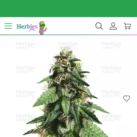
Il tuo Paese: Italy
€ EUR
IT