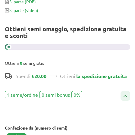
Si parte
(PDF)
pacchetto che offre fino a 650 g/m² dopo un periodo di fioritura di
Si parte
(video)
9 settimane.
Ottieni semi omaggio, spedizione gratuita
e sconti
Ottieni
0
semi gratis
Spendi
€20.00
Ottieni
la spedizione gratuita
1 seme/ordine
0 semi bonus
0%
Confezione da (numero di semi)