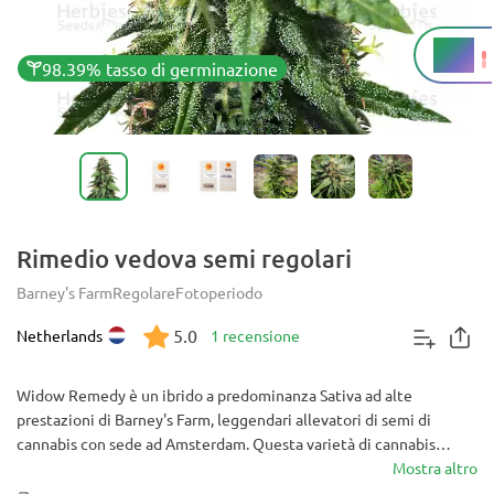
18%
THC
98.39% tasso di germinazione
Rimedio vedova semi regolari
Barney's Farm
Regolare
Fotoperiodo
5.0
Netherlands
1 recensione
Widow Remedy è un ibrido a predominanza Sativa ad alte
prestazioni di Barney's Farm, leggendari allevatori di semi di
cannabis con sede ad Amsterdam. Questa varietà di cannabis
campione d'incassi si presenta come un triplo incrocio tra varietà
Mostra altro
autoctone ben performanti provenienti da tutto il mondo in un