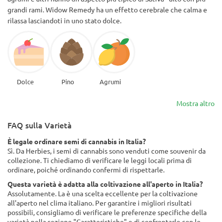
grandi rami. Widow Remedy ha un effetto cerebrale che calma e
rilassa lasciandoti in uno stato dolce.
Dolce
Pino
Agrumi
Mostra altro
FAQ sulla Varietà
È legale ordinare semi di cannabis in Italia?
Sì. Da Herbies, i semi di cannabis sono venduti come souvenir da
collezione. Ti chiediamo di verificare le leggi locali prima di
ordinare, poiché ordinando confermi di rispettarle.
Questa varietà è adatta alla coltivazione all'aperto in Italia?
Assolutamente. La è una scelta eccellente per la coltivazione
all'aperto nel clima italiano. Per garantire i migliori risultati
possibili, consigliamo di verificare le preferenze specifiche della
varietà nella sezione "Caratteristiche" e di confrontarle con le