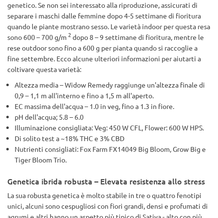
genetico. Se non sei interessato alla riproduzione, assicurati di
separare i maschi dalle femmine dopo 4-5 settimane di fioritura
quando le piante mostrano sesso. Le varietà indoor per questa resa
2
sono 600 – 700 g/m
dopo 8 – 9 settimane di fioritura, mentre le
rese outdoor sono fino a 600 g per pianta quando si raccoglie a
fine settembre. Ecco alcune ulteriori informazioni per aiutarti a
coltivare questa varietà:
Altezza media – Widow Remedy raggiunge un'altezza finale di
0,9 – 1,1 m all'interno e fino a 1,5 m all'aperto.
EC massima dell'acqua – 1.0 in veg, fino a 1.3 in fiore.
pH dell'acqua; 5.8 – 6.0
Illuminazione consigliata: Veg: 450 W CFL, Flower: 600 W HPS.
Di solito test a ~18% THC e 3% CBD
Nutrienti consigliati: Fox Farm FX14049 Big Bloom, Grow Big e
Tiger Bloom Trio.
Genetica ibrida robusta – Elevata resistenza allo stress
La sua robusta genetica è molto stabile in tre o quattro fenotipi
unici, alcuni sono cespugliosi con fiori grandi, densi e profumati di
agrumi e altri hanno un aspetto più tipico di Sativa - alto con più