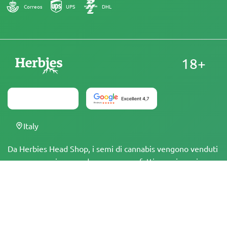
Correos
UPS
DHL
18+
Italy
Da Herbies Head Shop, i semi di cannabis vengono venduti
come souvenir e non devono essere fatti germinare in
luoghi dove è illegale. Acquistando semi, si conferma di
essere maggiorenni e di essere a conoscenza delle leggi e
dei regolamenti locali. Herbies Head Shop non è
responsabile di eventuali violazioni della legge. I prodotti e
le informazioni presenti in questo sito non sono stati