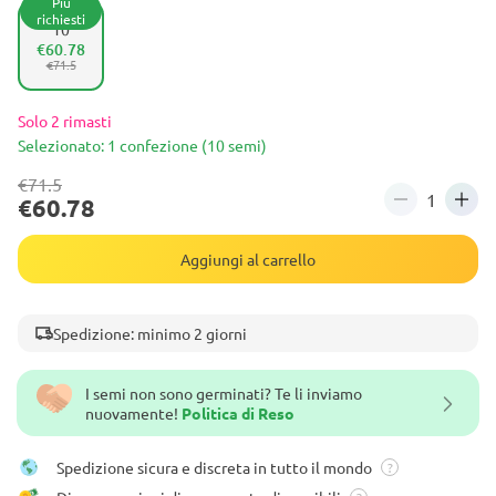
Più
richiesti
10
€60.78
€71.5
Solo 2 rimasti
Selezionato: 1 confezione (10 semi)
€71.5
€60.78
Aggiungi al carrello
Spedizione: minimo 2 giorni
I semi non sono germinati? Te li inviamo
nuovamente!
Politica di Reso
Spedizione sicura e discreta in tutto il mondo
?